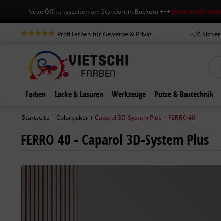
Jetzt auch samstags
++ Neue Öffnungszeiten am Standort in Bochum +++
Profi Farben für Gewerbe & Privat
Sicher
Farben
Lacke & Lasuren
Werkzeuge
Putze & Bautechnik
Startseite
Colorpicker
Caparol 3D-System Plus | FERRO 40
|
|
FERRO 40 - Caparol 3D-System Plus