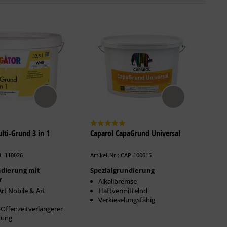
lti-Grund 3 in 1
Caparol CapaGrund Universal
LL-110026
Artikel-Nr.: CAP-100015
ndierung mit
Spezialgrundierung
r
Alkalibremse
Art Nobile & Art
Haftvermittelnd
Verkieselungsfähig
Offenzeitverlängerer
tung