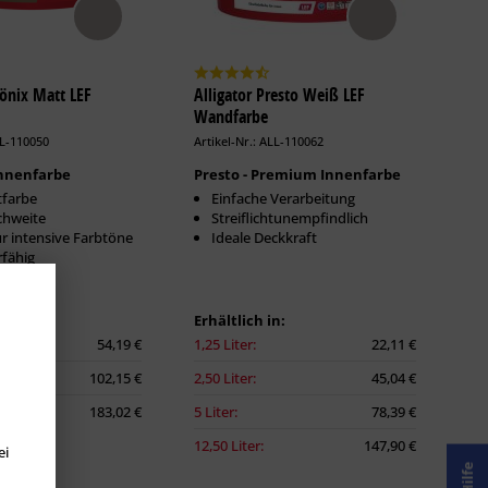
hönix Matt LEF
Alligator Presto Weiß LEF
Wandfarbe
LL-110050
Artikel-Nr.: ALL-110062
nnenfarbe
Presto - Premium Innenfarbe
tfarbe
Einfache Verarbeitung
chweite
Streiflichtunempfindlich
ür intensive Farbtöne
Ideale Deckkraft
rfähig
n:
Erhältlich in:
54,19 €
1,25 Liter:
22,11 €
102,15 €
2,50 Liter:
45,04 €
183,02 €
5 Liter:
78,39 €
12,50 Liter:
147,90 €
ei
Hilfe