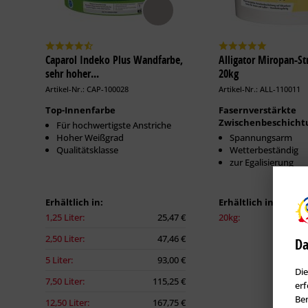
Caparol Indeko Plus Wandfarbe,
Alligator Miropan-Str
sehr hoher...
20kg
Artikel-Nr.: CAP-100028
Artikel-Nr.: ALL-110011
Top-Innenfarbe
Fasernverstärkte
Zwischenbeschicht
Für hochwertigste Anstriche
Hoher Weißgrad
Spannungsarm
Qualitätsklasse
Wetterbeständig
zur Egalisierung
Erhältlich in:
Erhältlich in:
1,25 Liter:
25,47 €
20kg:
2,50 Liter:
47,46 €
Da
5 Liter:
93,00 €
Die
7,50 Liter:
115,25 €
erf
Ben
12,50 Liter:
167,75 €