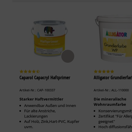
Caparol Capacryl Haftprimer
Alligator Grundierfa
Artikel-Nr.: CAP-100337
Artikel-Nr.: ALL-110000
Starker Haftvermittler
Die mineralische
Wohnraumfarbe
Anwendbar Außen und Innen
Für alte Anstriche,
Konservierungsmitt
Lackierungen
Zertifikat "Für Aller
Auf Holz, Zink,Hart-PVC, Kupfer
geeignet"
uvm.
Hoch diffusionsfäh