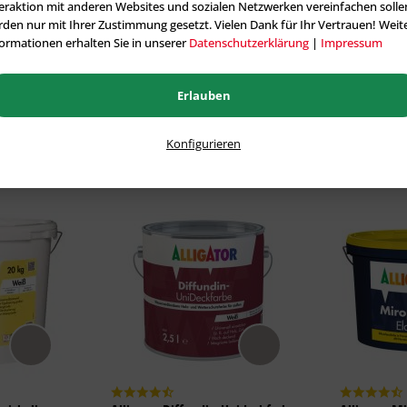
eraktion mit anderen Websites und sozialen Netzwerken vereinfachen solle
den nur mit Ihrer Zustimmung gesetzt. Vielen Dank für Ihr Vertrauen! Weit
ormationen erhalten Sie in unserer
Datenschutzerklärung
|
Impressum
Alle tönbaren Artikel aus der Kategorie Innenfarben
Erlauben
Konfigurieren
Topseller
Fassadenfarben
im Farbton FERRO 40