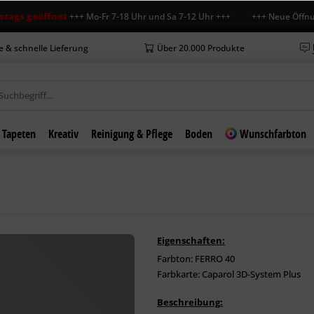
 geöffnet
+++ Mo-Fr 7-18 Uhr und Sa 7-12 Uhr +++ +++ Neue Öffnungszei
e & schnelle Lieferung
Über 20.000 Produkte
Tapeten
Kreativ
Reinigung & Pflege
Boden
Wunschfarbton
Eigenschaften:
Farbton: FERRO 40
Farbkarte: Caparol 3D-System Plus
Beschreibung: