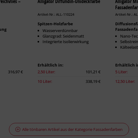
eichvlies –
Alligator Diffundin-Unideckfarbe
Alligator M
Fassadenfa
Artikel-Nr.: ALL-110224
Artikel-Nr.: A
Spitzen-Holzfarbe
Diffusionsf
ung
Fassadenfa
Wasserverdünnbar
Glanzgrad: Seidenmatt
Nano-Tec
Integrierte Isolierwirkung
Selbstrei
Kälteelast
Erhältlich in:
Erhältlich i
316,97 €
2,50 Liter:
101,21 €
5 Liter:
10 Liter:
338,19 €
12,50 Liter:
Alle tönbaren Artikel aus der Kategorie Fassadenfarben