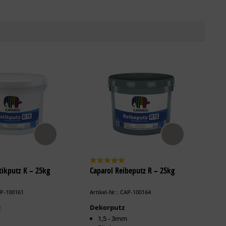
tikputz K – 25kg
Caparol Reibeputz R – 25kg
AP-100161
Artikel-Nr.: CAP-100164
z
Dekorputz
1,5 - 3mm