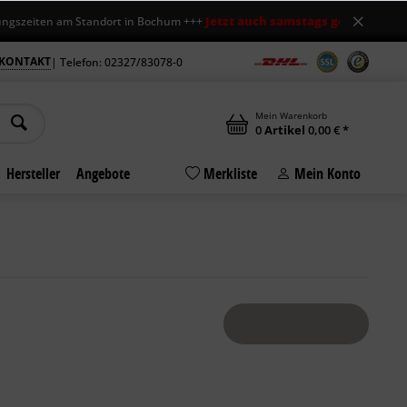
Jetzt auch samstags geöffnet
ten am Standort in Bochum +++
+++ Mo-Fr 
KONTAKT
| Telefon: 02327/83078-0
Mein Warenkorb
0
Artikel
0,00 € *
Hersteller
Angebote
Merkliste
Mein Konto