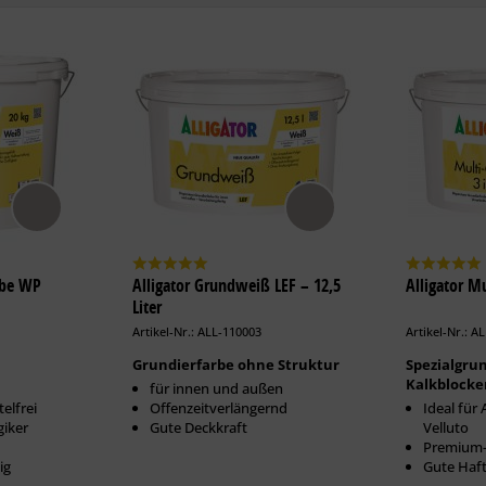
rbe WP
Alligator Grundweiß LEF – 12,5
Alligator Mu
Liter
Artikel-Nr.: ALL-110003
Artikel-Nr.: A
Grundierfarbe ohne Struktur
Spezialgru
Kalkblocke
für innen und außen
elfrei
Offenzeitverlängernd
Ideal für 
giker
Gute Deckkraft
Velluto
Premium-
ig
Gute Haf