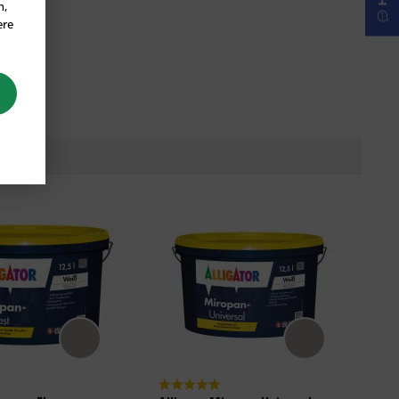
n,
ere