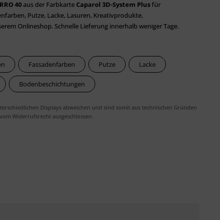
RRO 40
aus der Farbkarte
Caparol 3D-System Plus
für
farben, Putze, Lacke, Lasuren, Kreativprodukte,
em Onlineshop. Schnelle Lieferung innerhalb weniger Tage.
en
Fassadenfarben
Putze
Lacke
Bodenbeschichtungen
erschiedlichen Displays abweichen und sind somit aus technischen Gründen
 vom Widerrufsrecht ausgeschlossen.