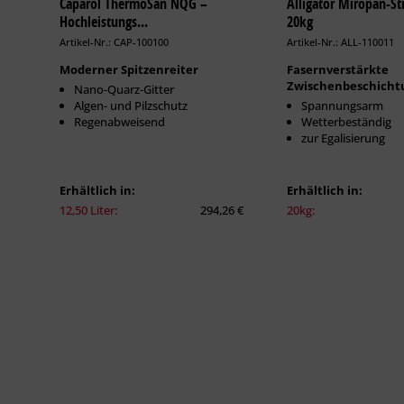
Caparol ThermoSan NQG –
Alligator Miropan-Str
Hochleistungs...
20kg
Artikel-Nr.: CAP-100100
Artikel-Nr.: ALL-110011
Moderner Spitzenreiter
Fasernverstärkte
Zwischenbeschicht
Nano-Quarz-Gitter
Algen- und Pilzschutz
Spannungsarm
Regenabweisend
Wetterbeständig
zur Egalisierung
Erhältlich in:
Erhältlich in:
12,50 Liter:
294,26 €
20kg: