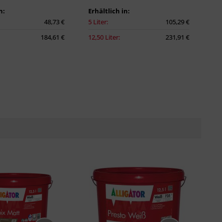
n:
Erhältlich in:
48,73 €
5 Liter:
105,29 €
184,61 €
12,50 Liter:
231,91 €