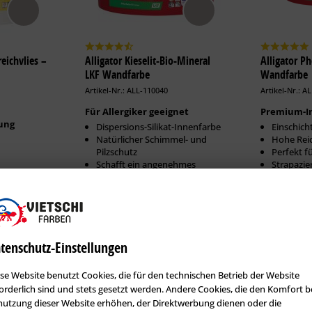
eichvlies –
Alligator Kieselit-Bio-Mineral
Alligator P
LKF Wandfarbe
Wandfarbe
Artikel-Nr.: ALL-110040
Artikel-Nr.: A
Für Allergiker geeignet
Premium-I
ung
Dispersions-Silikat-Innenfarbe
Einschich
Natürlicher Schimmel- und
Hohe Rei
Pilzschutz
Perfekt f
Schafft ein angenehmes
Strapazie
Raumklima
Erhältlich in:
Erhältlich i
316,97 €
1,25 Liter:
23,65 €
2,50 Liter:
2,50 Liter:
38,86 €
5 Liter:
tenschutz-Einstellungen
5 Liter:
71,94 €
12,50 Liter:
se Website benutzt Cookies, die für den technischen Betrieb der Website
12,50 Liter:
142,11 €
orderlich sind und stets gesetzt werden. Andere Cookies, die den Komfort b
utzung dieser Website erhöhen, der Direktwerbung dienen oder die