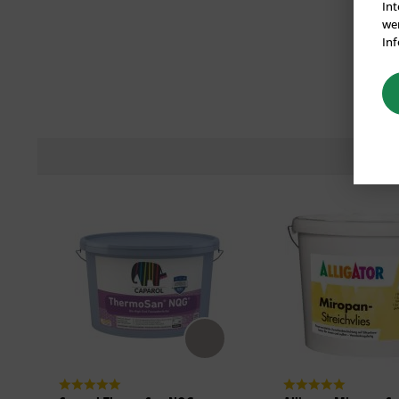
Int
wer
Inf