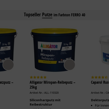
Topseller
Putze
im Farbton FERRO 40
atzputz –
Alligator Miropan-Reibeputz –
Caparol Rus
25kg
Artikel-Nr.: ALL-110320
Artikel-Nr.: C
Siliconharzputz mit
Dektorput
Reibestruktur
Für Innen