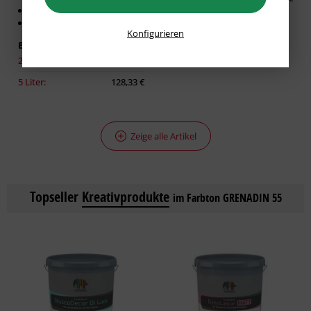
Diffusionsfähig
Für glatte Untergründe
Konfigurieren
Erhältlich in:
2,50 Liter:
86,93 €
5 Liter:
128,33 €
Zeige alle Artikel
Topseller
Kreativprodukte
im Farbton GRENADIN 55