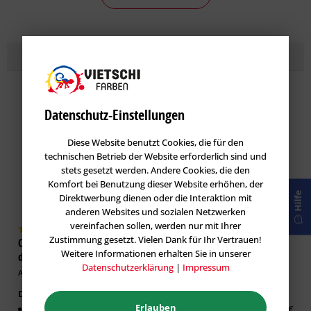
Topseller
Lasuren
im Farbton GRENADIN 55
Datenschutz-Einstellungen
Diese Website benutzt Cookies, die für den
technischen Betrieb der Website erforderlich sind und
stets gesetzt werden. Andere Cookies, die den
Komfort bei Benutzung dieser Website erhöhen, der
Hilfe
Direktwerbung dienen oder die Interaktion mit
anderen Websites und sozialen Netzwerken
vereinfachen sollen, werden nur mit Ihrer
Zustimmung gesetzt. Vielen Dank für Ihr Vertrauen!
Caparol DecoLasur Matt -
GORI 33 Sensitiv-Lasur
Weitere Informationen erhalten Sie in unserer
dekorative Lasur-Technik
Holzlasur
Datenschutzerklärung
|
Impressum
Artikel-Nr.: CAP-100532
Artikel-Nr.: GOR-100019
Dekorative Lasur Innen
Erhältlich in:
Erlauben
Matter Effekt
0,75 Liter:
26,63 €