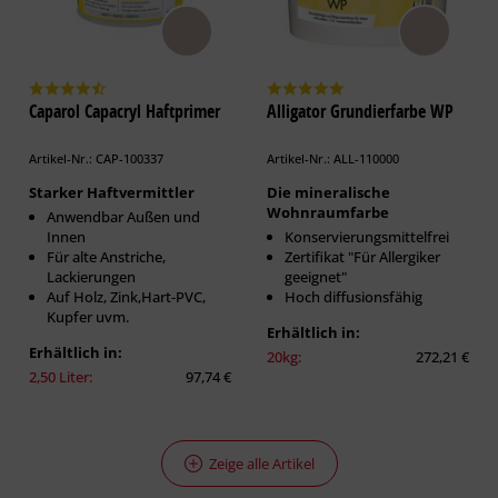
Caparol Capacryl Haftprimer
Alligator Grundierfarbe WP
Artikel-Nr.: CAP-100337
Artikel-Nr.: ALL-110000
Starker Haftvermittler
Die mineralische
Wohnraumfarbe
Anwendbar Außen und
Innen
Konservierungsmittelfrei
Für alte Anstriche,
Zertifikat "Für Allergiker
Lackierungen
geeignet"
Auf Holz, Zink,Hart-PVC,
Hoch diffusionsfähig
Kupfer uvm.
Erhältlich in:
Erhältlich in:
20kg:
272,21 €
2,50 Liter:
97,74 €
Zeige alle Artikel