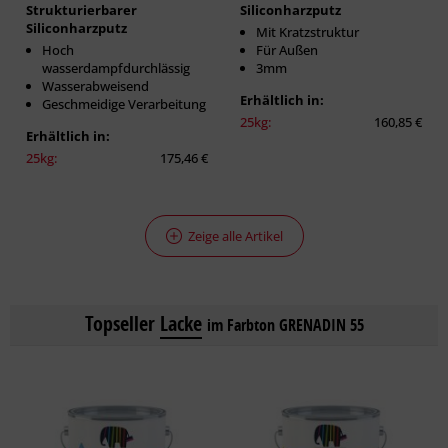
Strukturierbarer
Siliconharzputz
Siliconharzputz
Mit Kratzstruktur
Hoch
Für Außen
wasserdampfdurchlässig
3mm
Wasserabweisend
Erhältlich in:
Geschmeidige Verarbeitung
25kg:
160,85 €
Erhältlich in:
25kg:
175,46 €
Zeige alle Artikel
Topseller
Lacke
im Farbton GRENADIN 55