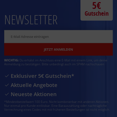
5€
Gutschein
NEWSLETTER
JETZT ANMELDEN
WICHTIG:
Du erhälst im Anschluss eine E-Mail mit einem Link, um deine
Anmeldung zu bestätigen. Bitte unbedingt auch im SPAM nachschauen
Exklusiver 5€ Gutschein*
Aktuelle Angebote
Neueste Aktionen
*Mindestbestellwert 100 Euro. Nicht kombinierbar mit anderen Aktionen.
Nur einmal pro Kunde einlösbar. Eine Barauszahlung oder nachträgliche
Verrechnung eines Codes mit mit früheren Bestellungen ist nicht möglich.