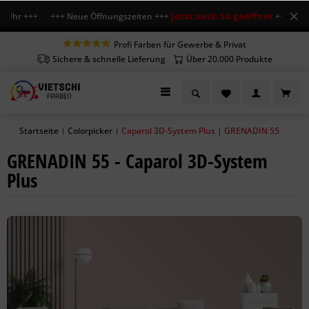
Jetzt auch Sa geöffnet
 Uhr +++ +++ Neue Öffnungszeiten +++
+++ Mo-Fr 7
Profi Farben für Gewerbe & Privat
Sichere & schnelle Lieferung
Über 20.000 Produkte
Startseite
Colorpicker
Caparol 3D-System Plus | GRENADIN 55
|
|
GRENADIN 55 - Caparol 3D-System
Plus