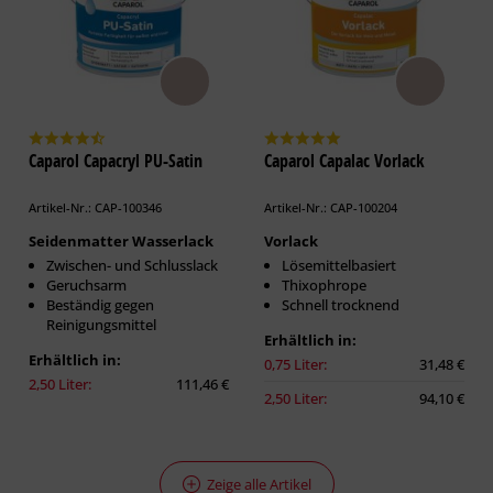
Caparol Capacryl PU-Satin
Caparol Capalac Vorlack
Artikel-Nr.: CAP-100346
Artikel-Nr.: CAP-100204
Seidenmatter Wasserlack
Vorlack
Zwischen- und Schlusslack
Lösemittelbasiert
Geruchsarm
Thixophrope
Beständig gegen
Schnell trocknend
Reinigungsmittel
Erhältlich in:
Erhältlich in:
0,75 Liter:
31,48 €
2,50 Liter:
111,46 €
2,50 Liter:
94,10 €
Zeige alle Artikel