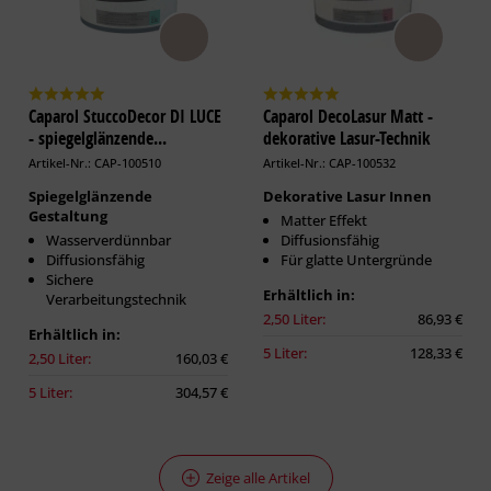
Caparol StuccoDecor DI LUCE
Caparol DecoLasur Matt -
- spiegelglänzende...
dekorative Lasur-Technik
Artikel-Nr.: CAP-100510
Artikel-Nr.: CAP-100532
Spiegelglänzende
Dekorative Lasur Innen
Gestaltung
Matter Effekt
Wasserverdünnbar
Diffusionsfähig
Diffusionsfähig
Für glatte Untergründe
Sichere
Erhältlich in:
Verarbeitungstechnik
2,50 Liter:
86,93 €
Erhältlich in:
5 Liter:
128,33 €
2,50 Liter:
160,03 €
5 Liter:
304,57 €
Zeige alle Artikel