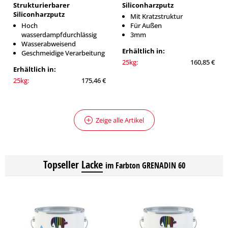
Strukturierbarer
Siliconharzputz
Siliconharzputz
Mit Kratzstruktur
Hoch
Für Außen
wasserdampfdurchlässig
3mm
Wasserabweisend
Erhältlich in:
Geschmeidige Verarbeitung
25kg:
160,85 €
Erhältlich in:
25kg:
175,46 €
Zeige alle Artikel
Topseller
Lacke
im Farbton GRENADIN 60