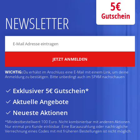
5€
Gutschein
NEWSLETTER
JETZT ANMELDEN
WICHTIG:
Du erhälst im Anschluss eine E-Mail mit einem Link, um deine
Anmeldung zu bestätigen. Bitte unbedingt auch im SPAM nachschauen
Exklusiver 5€ Gutschein*
Aktuelle Angebote
Neueste Aktionen
*Mindestbestellwert 100 Euro. Nicht kombinierbar mit anderen Aktionen.
Nur einmal pro Kunde einlösbar. Eine Barauszahlung oder nachträgliche
Verrechnung eines Codes mit mit früheren Bestellungen ist nicht möglich.