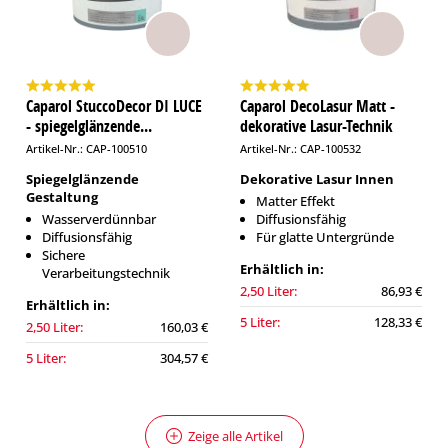
Caparol StuccoDecor DI LUCE
Caparol DecoLasur Matt -
- spiegelglänzende...
dekorative Lasur-Technik
Artikel-Nr.: CAP-100510
Artikel-Nr.: CAP-100532
Spiegelglänzende
Dekorative Lasur Innen
Gestaltung
Matter Effekt
Wasserverdünnbar
Diffusionsfähig
Diffusionsfähig
Für glatte Untergründe
Sichere
Erhältlich in:
Verarbeitungstechnik
2,50 Liter:
86,93 €
Erhältlich in:
5 Liter:
128,33 €
2,50 Liter:
160,03 €
5 Liter:
304,57 €
Zeige alle Artikel