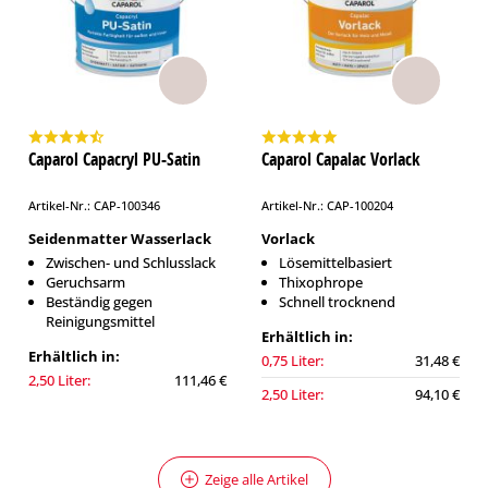
Caparol Capacryl PU-Satin
Caparol Capalac Vorlack
Artikel-Nr.: CAP-100346
Artikel-Nr.: CAP-100204
Seidenmatter Wasserlack
Vorlack
Zwischen- und Schlusslack
Lösemittelbasiert
Geruchsarm
Thixophrope
Beständig gegen
Schnell trocknend
Reinigungsmittel
Erhältlich in:
Erhältlich in:
0,75 Liter:
31,48 €
2,50 Liter:
111,46 €
2,50 Liter:
94,10 €
Zeige alle Artikel