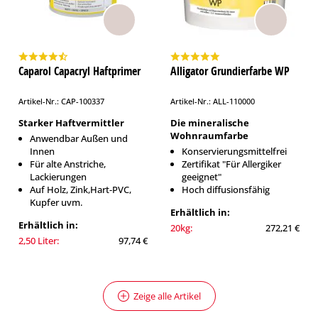
Caparol Capacryl Haftprimer
Alligator Grundierfarbe WP
Artikel-Nr.: CAP-100337
Artikel-Nr.: ALL-110000
Starker Haftvermittler
Die mineralische
Wohnraumfarbe
Anwendbar Außen und
Innen
Konservierungsmittelfrei
Für alte Anstriche,
Zertifikat "Für Allergiker
Lackierungen
geeignet"
Auf Holz, Zink,Hart-PVC,
Hoch diffusionsfähig
Kupfer uvm.
Erhältlich in:
Erhältlich in:
20kg:
272,21 €
2,50 Liter:
97,74 €
Zeige alle Artikel