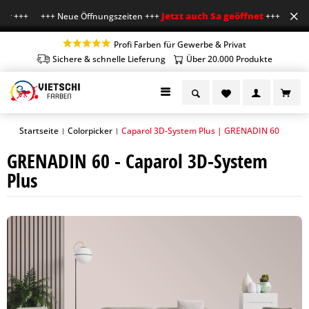
Jetzt auch Sa geöffnet
hr +++ +++ Neue Öffnungszeiten +++
+++ Mo-Fr 7-18
Profi Farben für Gewerbe & Privat
Sichere & schnelle Lieferung
Über 20.000 Produkte
Startseite
Colorpicker
Caparol 3D-System Plus | GRENADIN 60
|
|
GRENADIN 60 - Caparol 3D-System
Plus