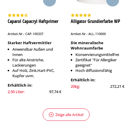
Caparol Capacryl Haftprimer
Alligator Grundierfarbe WP
Artikel-Nr.: CAP-100337
Artikel-Nr.: ALL-110000
Starker Haftvermittler
Die mineralische
Wohnraumfarbe
Anwendbar Außen und
Innen
Konservierungsmittelfrei
Für alte Anstriche,
Zertifikat "Für Allergiker
Lackierungen
geeignet"
Auf Holz, Zink,Hart-PVC,
Hoch diffusionsfähig
Kupfer uvm.
Erhältlich in:
Erhältlich in:
20kg:
272,21 €
2,50 Liter:
97,74 €
Zeige alle Artikel