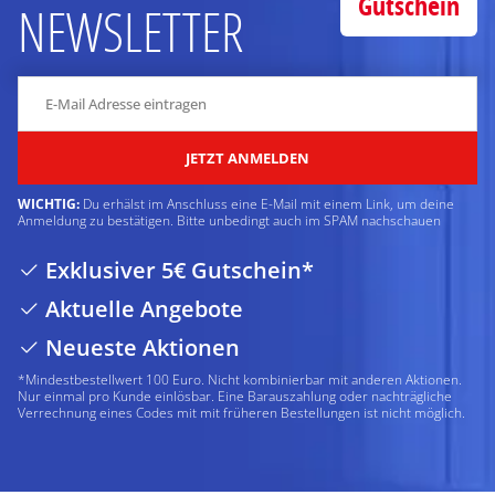
Gutschein
NEWSLETTER
JETZT ANMELDEN
WICHTIG:
Du erhälst im Anschluss eine E-Mail mit einem Link, um deine
Anmeldung zu bestätigen. Bitte unbedingt auch im SPAM nachschauen
Exklusiver 5€ Gutschein*
Aktuelle Angebote
Neueste Aktionen
*Mindestbestellwert 100 Euro. Nicht kombinierbar mit anderen Aktionen.
Nur einmal pro Kunde einlösbar. Eine Barauszahlung oder nachträgliche
Verrechnung eines Codes mit mit früheren Bestellungen ist nicht möglich.