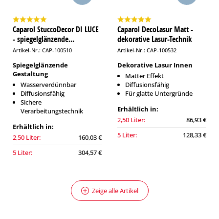
Caparol StuccoDecor DI LUCE
Caparol DecoLasur Matt -
- spiegelglänzende...
dekorative Lasur-Technik
Artikel-Nr.: CAP-100510
Artikel-Nr.: CAP-100532
Spiegelglänzende
Dekorative Lasur Innen
Gestaltung
Matter Effekt
Wasserverdünnbar
Diffusionsfähig
Diffusionsfähig
Für glatte Untergründe
Sichere
Erhältlich in:
Verarbeitungstechnik
2,50 Liter:
86,93 €
Erhältlich in:
5 Liter:
128,33 €
2,50 Liter:
160,03 €
5 Liter:
304,57 €
Zeige alle Artikel