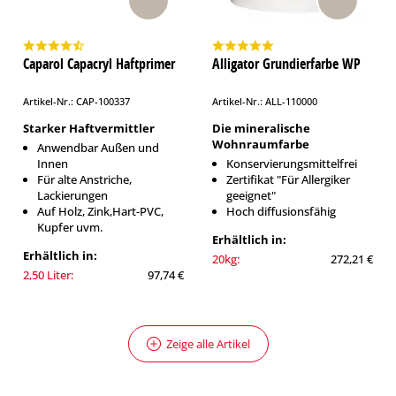
Caparol Capacryl Haftprimer
Alligator Grundierfarbe WP
Artikel-Nr.: CAP-100337
Artikel-Nr.: ALL-110000
Starker Haftvermittler
Die mineralische
Wohnraumfarbe
Anwendbar Außen und
Innen
Konservierungsmittelfrei
Für alte Anstriche,
Zertifikat "Für Allergiker
Lackierungen
geeignet"
Auf Holz, Zink,Hart-PVC,
Hoch diffusionsfähig
Kupfer uvm.
Erhältlich in:
Erhältlich in:
20kg:
272,21 €
2,50 Liter:
97,74 €
Zeige alle Artikel