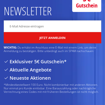
Gutschein
NEWSLETTER
JETZT ANMELDEN
WICHTIG:
Du erhälst im Anschluss eine E-Mail mit einem Link, um deine
Anmeldung zu bestätigen. Bitte unbedingt auch im SPAM nachschauen
Exklusiver 5€ Gutschein*
Aktuelle Angebote
Neueste Aktionen
*Mindestbestellwert 100 Euro. Nicht kombinierbar mit anderen Aktionen.
Nur einmal pro Kunde einlösbar. Eine Barauszahlung oder nachträgliche
Verrechnung eines Codes mit mit früheren Bestellungen ist nicht möglich.