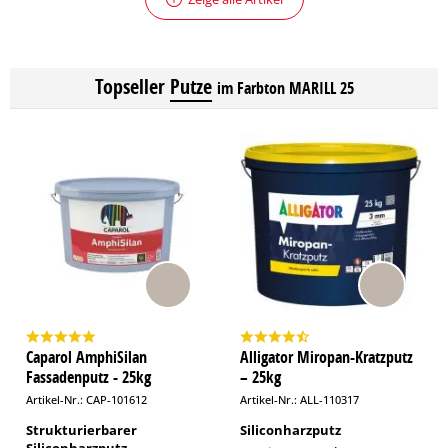
Topseller
Putze
im Farbton MARILL 25
Caparol AmphiSilan
Alligator Miropan-Kratzputz
Fassadenputz - 25kg
– 25kg
Artikel-Nr.: CAP-101612
Artikel-Nr.: ALL-110317
Strukturierbarer
Siliconharzputz