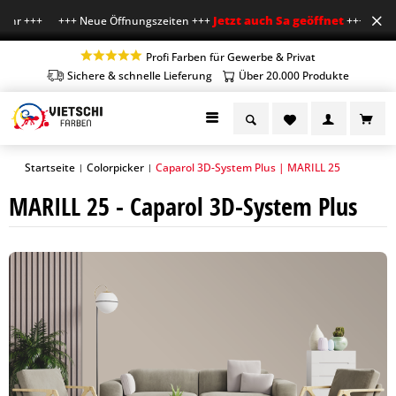
Jetzt auch Sa geöffnet
Uhr +++ +++ Neue Öffnungszeiten +++
+++ Mo-Fr 7-1
Profi Farben für Gewerbe & Privat
Sichere & schnelle Lieferung
Über 20.000 Produkte
Startseite
Colorpicker
Caparol 3D-System Plus | MARILL 25
|
|
MARILL 25 - Caparol 3D-System Plus