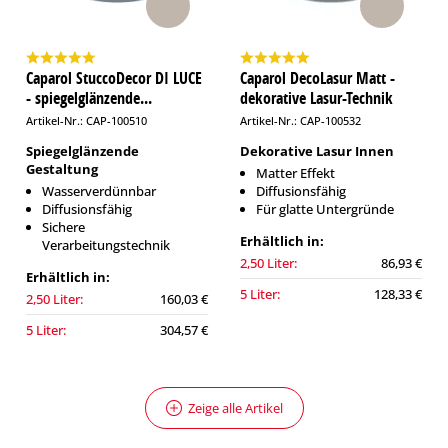
Caparol StuccoDecor DI LUCE
Caparol DecoLasur Matt -
- spiegelglänzende...
dekorative Lasur-Technik
Artikel-Nr.: CAP-100510
Artikel-Nr.: CAP-100532
Spiegelglänzende
Dekorative Lasur Innen
Gestaltung
Matter Effekt
Wasserverdünnbar
Diffusionsfähig
Diffusionsfähig
Für glatte Untergründe
Sichere
Erhältlich in:
Verarbeitungstechnik
2,50 Liter:
86,93 €
Erhältlich in:
5 Liter:
128,33 €
2,50 Liter:
160,03 €
5 Liter:
304,57 €
Zeige alle Artikel