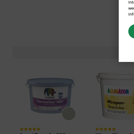
Int
wer
Inf