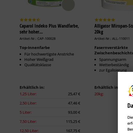
Caparol Indeko Plus Wandfarbe,
Alligator Miropan-Str
sehr hoher...
20kg
Artikel-Nr.: CAP-100028
Artikel-Nr.: ALL-110011
Top-Innenfarbe
Fasernverstärkte
Zwischenbeschicht
Für hochwertigste Anstriche
Hoher Weißgrad
Spannungsarm
Qualitätsklasse
Wetterbeständig
zur Egalisierung
Erhältlich in:
Erhältlich in:
1,25 Liter:
25,47 €
20kg:
2,50 Liter:
47,46 €
Da
5 Liter:
93,00 €
Die
7,50 Liter:
115,25 €
erf
Ben
12,50 Liter:
167,75 €