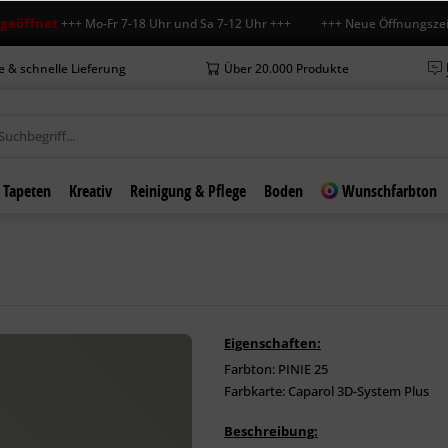
et
+++ Mo-Fr 7-18 Uhr und Sa 7-12 Uhr +++ +++ Neue Öffnungszeiten am 
e & schnelle Lieferung
Über 20.000 Produkte
Tapeten
Kreativ
Reinigung & Pflege
Boden
Wunschfarbton
Eigenschaften:
Farbton: PINIE 25
Farbkarte: Caparol 3D-System Plus
Beschreibung: