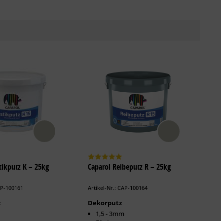
tikputz K – 25kg
Caparol Reibeputz R – 25kg
AP-100161
Artikel-Nr.: CAP-100164
z
Dekorputz
1,5 - 3mm