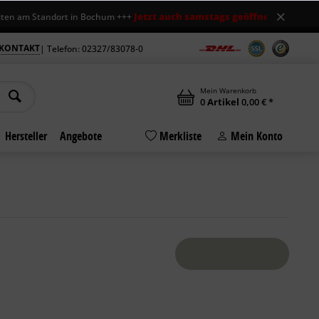
Jetzt auch samstags geöffnet
Standort in Bochum +++
+++ Mo-Fr 7-18 Uh
KONTAKT
| Telefon: 02327/83078-0
Mein Warenkorb
0
Artikel
0,00 € *
Hersteller
Angebote
Merkliste
Mein Konto