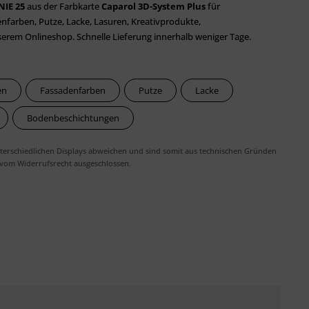
NIE 25
aus der Farbkarte
Caparol 3D-System Plus
für
farben, Putze, Lacke, Lasuren, Kreativprodukte,
em Onlineshop. Schnelle Lieferung innerhalb weniger Tage.
en
Fassadenfarben
Putze
Lacke
Bodenbeschichtungen
erschiedlichen Displays abweichen und sind somit aus technischen Gründen
 vom Widerrufsrecht ausgeschlossen.