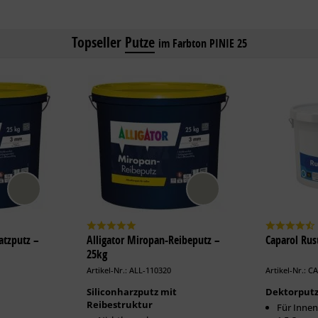
Topseller
Putze
im Farbton PINIE 25
atzputz –
Alligator Miropan-Reibeputz –
Caparol Rus
25kg
Artikel-Nr.: ALL-110320
Artikel-Nr.: C
Siliconharzputz mit
Dektorput
Reibestruktur
Für Innen