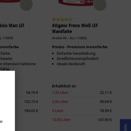
hönix Matt LEF
Alligator Presto Weiß LEF
Wandfarbe
LL-110050
Artikel-Nr.: ALL-110062
nnenfarbe
Presto - Premium Innenfarbe
tfarbe
Einfache Verarbeitung
chweite
Streiflichtunempfindlich
ür intensive Farbtöne
Ideale Deckkraft
rfähig
n:
Erhältlich in:
54,19 €
1,25 Liter:
22,11 €
102,15 €
2,50 Liter:
45,04 €
183,02 €
5 Liter:
78,39 €
12,50 Liter:
147,90 €
ei
Hilfe