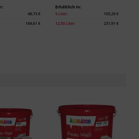
n:
Erhältlich in:
48,73 €
5 Liter:
105,29 €
184,61 €
12,50 Liter:
231,91 €