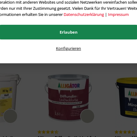
eraktion mit anderen Websites und sozialen Netzwerken vereinfachen solle
den nur mit Ihrer Zustimmung gesetzt. Vielen Dank für Ihr Vertrauen! Weit
ormationen erhalten Sie in unserer
Datenschutzerklärung
|
Impressum
Alle tönbaren Artikel aus der Kategorie Innenfarben
Erlauben
Konfigurieren
Topseller
Fassadenfarben
im Farbton PINIE 25