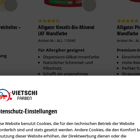
eichvlies –
Alligator Kieselit-Bio-Mineral
Alligator P
LKF Wandfarbe
Wandfarbe
Artikel-Nr.: ALL-110040
Artikel-Nr.: A
Für Allergiker geeignet
Premium-I
ung
Dispersions-Silikat-Innenfarbe
Einschich
Natürlicher Schimmel- und
Hohe Rei
Pilzschutz
Perfekt f
Schafft ein angenehmes
Strapazie
Raumklima
Erhältlich in:
Erhältlich i
316,97 €
1,25 Liter:
23,65 €
2,50 Liter:
2,50 Liter:
38,86 €
5 Liter:
tenschutz-Einstellungen
5 Liter:
71,94 €
12,50 Liter:
se Website benutzt Cookies, die für den technischen Betrieb der Website
12,50 Liter:
142,11 €
orderlich sind und stets gesetzt werden. Andere Cookies, die den Komfort b
utzung dieser Website erhöhen, der Direktwerbung dienen oder die