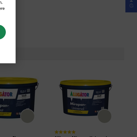
n,
ere