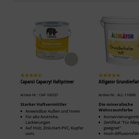
Caparol Capacryl Haftprimer
Alligator Grundierfa
Artikel-Nr.: CAP-100337
Artikel-Nr.: ALL-110000
Starker Haftvermittler
Die mineralische
Wohnraumfarbe
Anwendbar Außen und Innen
Für alte Anstriche,
Konservierungsmitt
Lackierungen
Zertifikat "Für Aller
Auf Holz, Zink,Hart-PVC, Kupfer
geeignet"
uvm.
Hoch diffusionsfäh