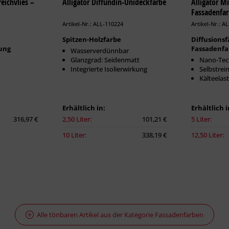
eichvlies –
Alligator Diffundin-Unideckfarbe
Alligator M
Fassadenfa
Artikel-Nr.: ALL-110224
Artikel-Nr.: A
Spitzen-Holzfarbe
Diffusionsf
ung
Fassadenfa
Wasserverdünnbar
Glanzgrad: Seidenmatt
Nano-Tec
Integrierte Isolierwirkung
Selbstrei
Kälteelast
Erhältlich in:
Erhältlich i
316,97 €
2,50 Liter:
101,21 €
5 Liter:
10 Liter:
338,19 €
12,50 Liter:
Alle tönbaren Artikel aus der Kategorie Fassadenfarben