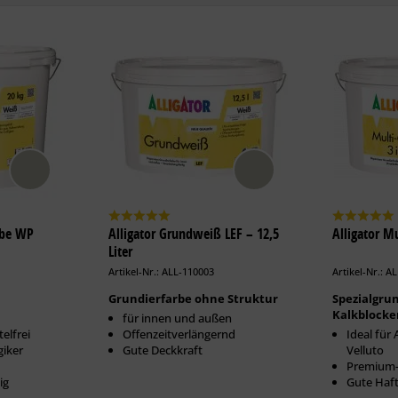
rbe WP
Alligator Grundweiß LEF – 12,5
Alligator Mu
Liter
Artikel-Nr.: ALL-110003
Artikel-Nr.: A
Grundierfarbe ohne Struktur
Spezialgru
Kalkblocke
für innen und außen
elfrei
Offenzeitverlängernd
Ideal für 
giker
Gute Deckkraft
Velluto
Premium-
ig
Gute Haf