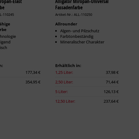
iropan-Elast
Alligator Miropan-Universal
rbe
Fassadenfarbe
LL-110245
Artikel-Nr.: ALL-110250
ähige
Allrounder
rbe
Algen- und Pilzschutz
hnologie
Farbtonbeständig
nigend
Mineralischer Charakter
isch
n:
Erhältlich in:
177,34 €
1,25 Liter:
37,98 €
354,95 €
2,50 Liter:
71,44 €
5 Liter:
126,13 €
12,50 Liter:
237,64 €