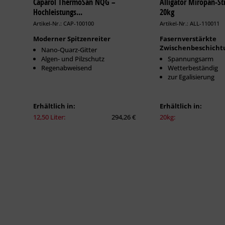
Caparol ThermoSan NQG –
Alligator Miropan-Str
Hochleistungs...
20kg
Artikel-Nr.: CAP-100100
Artikel-Nr.: ALL-110011
Moderner Spitzenreiter
Fasernverstärkte
Zwischenbeschicht
Nano-Quarz-Gitter
Algen- und Pilzschutz
Spannungsarm
Regenabweisend
Wetterbeständig
zur Egalisierung
Erhältlich in:
Erhältlich in:
12,50 Liter:
294,26 €
20kg: