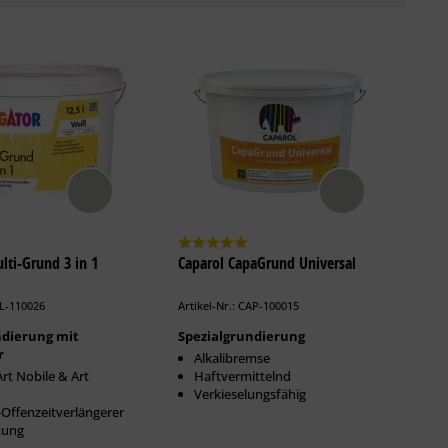
lti-Grund 3 in 1
Caparol CapaGrund Universal
LL-110026
Artikel-Nr.: CAP-100015
ndierung mit
Spezialgrundierung
r
Alkalibremse
Art Nobile & Art
Haftvermittelnd
Verkieselungsfähig
Offenzeitverlängerer
tung