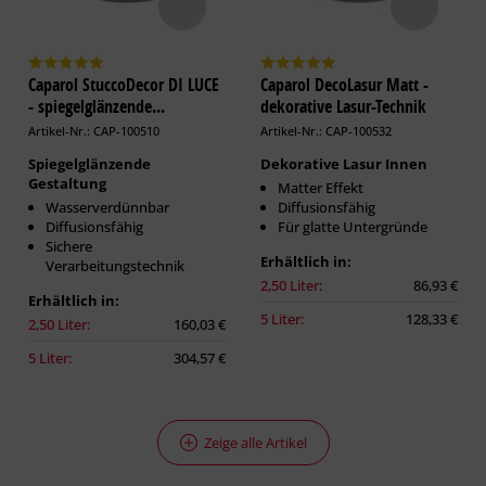
Caparol StuccoDecor DI LUCE
Caparol DecoLasur Matt -
- spiegelglänzende...
dekorative Lasur-Technik
Artikel-Nr.: CAP-100510
Artikel-Nr.: CAP-100532
Spiegelglänzende
Dekorative Lasur Innen
Gestaltung
Matter Effekt
Wasserverdünnbar
Diffusionsfähig
Diffusionsfähig
Für glatte Untergründe
Sichere
Erhältlich in:
Verarbeitungstechnik
2,50 Liter:
86,93 €
Erhältlich in:
5 Liter:
128,33 €
2,50 Liter:
160,03 €
5 Liter:
304,57 €
Zeige alle Artikel