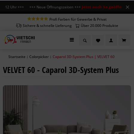
Jetzt auch Sa geöffnet
 7-12 Uhr +++ +++ Neue Öffnungszeiten +++
+++ Mo-
Profi Farben für Gewerbe & Privat
Sichere & schnelle Lieferung
Über 20.000 Produkte
Startseite
Colorpicker
Caparol 3D-System Plus | VELVET 60
|
|
VELVET 60 - Caparol 3D-System Plus