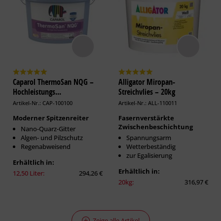
Caparol ThermoSan NQG –
Alligator Miropan-
Hochleistungs...
Streichvlies – 20kg
Artikel-Nr.: CAP-100100
Artikel-Nr.: ALL-110011
Moderner Spitzenreiter
Fasernverstärkte
Zwischenbeschichtung
Nano-Quarz-Gitter
Algen- und Pilzschutz
Spannungsarm
Regenabweisend
Wetterbeständig
zur Egalisierung
Erhältlich in:
Erhältlich in:
12,50 Liter:
294,26 €
20kg:
316,97 €
Zeige alle Artikel