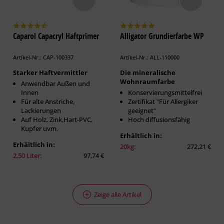
Caparol Capacryl Haftprimer
Alligator Grundierfarbe WP
Artikel-Nr.: CAP-100337
Artikel-Nr.: ALL-110000
Starker Haftvermittler
Die mineralische
Wohnraumfarbe
Anwendbar Außen und
Innen
Konservierungsmittelfrei
Für alte Anstriche,
Zertifikat "Für Allergiker
Lackierungen
geeignet"
Auf Holz, Zink,Hart-PVC,
Hoch diffusionsfähig
Kupfer uvm.
Erhältlich in:
Erhältlich in:
20kg:
272,21 €
2,50 Liter:
97,74 €
Zeige alle Artikel