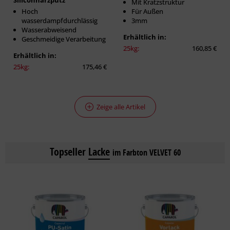
Siliconharzputz
Mit Kratzstruktur
Hoch
Für Außen
wasserdampfdurchlässig
3mm
Wasserabweisend
Erhältlich in:
Geschmeidige Verarbeitung
25kg:
160,85 €
Erhältlich in:
25kg:
175,46 €
Zeige alle Artikel
Topseller
Lacke
im Farbton VELVET 60