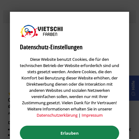
Topseller
Lasuren
im Farbton VELVET 60
Datenschutz-Einstellungen
Diese Website benutzt Cookies, die für den
technischen Betrieb der Website erforderlich sind und
stets gesetzt werden. Andere Cookies, die den
Komfort bei Benutzung dieser Website erhöhen, der
Hilfe
Direktwerbung dienen oder die Interaktion mit
anderen Websites und sozialen Netzwerken
vereinfachen sollen, werden nur mit Ihrer
Caparol DecoLasur Matt -
GORI 33 Sensitiv-Lasur
Zustimmung gesetzt. Vielen Dank für Ihr Vertrauen!
dekorative Lasur-Technik
Holzlasur
Weitere Informationen erhalten Sie in unserer
Artikel-Nr.: CAP-100532
Artikel-Nr.: GOR-100019
Datenschutzerklärung
|
Impressum
Dekorative Lasur Innen
Erhältlich in:
Matter Effekt
0,75 Liter:
26,63 €
Erlauben
Diffusionsfähig