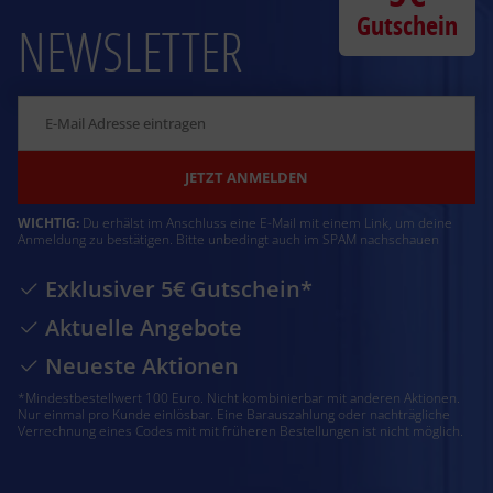
Gutschein
NEWSLETTER
JETZT ANMELDEN
WICHTIG:
Du erhälst im Anschluss eine E-Mail mit einem Link, um deine
Anmeldung zu bestätigen. Bitte unbedingt auch im SPAM nachschauen
Exklusiver 5€ Gutschein*
Aktuelle Angebote
Neueste Aktionen
*Mindestbestellwert 100 Euro. Nicht kombinierbar mit anderen Aktionen.
Nur einmal pro Kunde einlösbar. Eine Barauszahlung oder nachträgliche
Verrechnung eines Codes mit mit früheren Bestellungen ist nicht möglich.