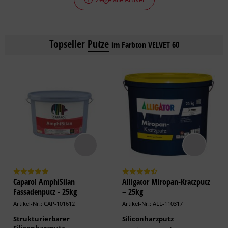
Topseller
Putze
im Farbton VELVET 60
Caparol AmphiSilan
Alligator Miropan-Kratzputz
Fassadenputz - 25kg
– 25kg
Artikel-Nr.: CAP-101612
Artikel-Nr.: ALL-110317
Strukturierbarer
Siliconharzputz