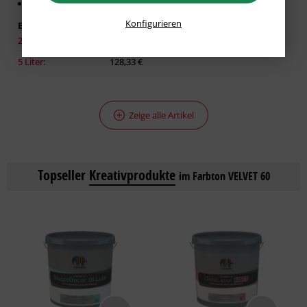
Für glatte Untergründe
Konfigurieren
Erhältlich in:
2,50 Liter:
86,93 €
5 Liter:
128,33 €
Zeige alle Artikel
Topseller
Kreativprodukte
im Farbton VELVET 60