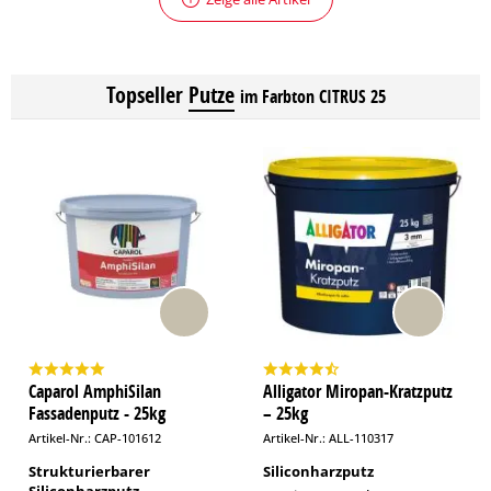
Topseller
Putze
im Farbton CITRUS 25
Caparol AmphiSilan
Alligator Miropan-Kratzputz
Fassadenputz - 25kg
– 25kg
Artikel-Nr.: CAP-101612
Artikel-Nr.: ALL-110317
Strukturierbarer
Siliconharzputz