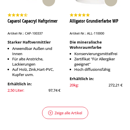
Caparol Capacryl Haftprimer
Alligator Grundierfarbe WP
Artikel-Nr.: CAP-100337
Artikel-Nr.: ALL-110000
Starker Haftvermittler
Die mineralische
Wohnraumfarbe
Anwendbar Außen und
Innen
Konservierungsmittelfrei
Für alte Anstriche,
Zertifikat "Für Allergiker
Lackierungen
geeignet"
Auf Holz, Zink,Hart-PVC,
Hoch diffusionsfähig
Kupfer uvm.
Erhältlich in:
Erhältlich in:
20kg:
272,21 €
2,50 Liter:
97,74 €
Zeige alle Artikel