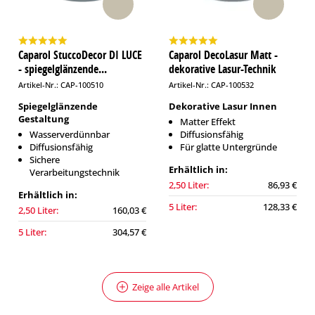
Caparol StuccoDecor DI LUCE
Caparol DecoLasur Matt -
- spiegelglänzende...
dekorative Lasur-Technik
Artikel-Nr.: CAP-100510
Artikel-Nr.: CAP-100532
Spiegelglänzende
Dekorative Lasur Innen
Gestaltung
Matter Effekt
Wasserverdünnbar
Diffusionsfähig
Diffusionsfähig
Für glatte Untergründe
Sichere
Erhältlich in:
Verarbeitungstechnik
2,50 Liter:
86,93 €
Erhältlich in:
5 Liter:
128,33 €
2,50 Liter:
160,03 €
5 Liter:
304,57 €
Zeige alle Artikel