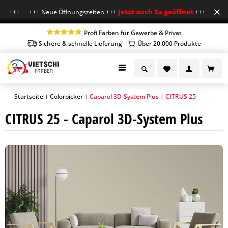
Jetzt auch Sa geöffnet
hr +++ +++ Neue Öffnungszeiten +++
+++ Mo-Fr 7-18
Profi Farben für Gewerbe & Privat
Sichere & schnelle Lieferung
Über 20.000 Produkte
Startseite
Colorpicker
Caparol 3D-System Plus | CITRUS 25
|
|
CITRUS 25 - Caparol 3D-System Plus