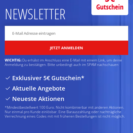
Gutschein
NEWSLETTER
JETZT ANMELDEN
WICHTIG:
Du erhälst im Anschluss eine E-Mail mit einem Link, um deine
Anmeldung zu bestätigen. Bitte unbedingt auch im SPAM nachschauen
Exklusiver 5€ Gutschein*
Aktuelle Angebote
Neueste Aktionen
*Mindestbestellwert 100 Euro. Nicht kombinierbar mit anderen Aktionen.
Nur einmal pro Kunde einlösbar. Eine Barauszahlung oder nachträgliche
Verrechnung eines Codes mit mit früheren Bestellungen ist nicht möglich.