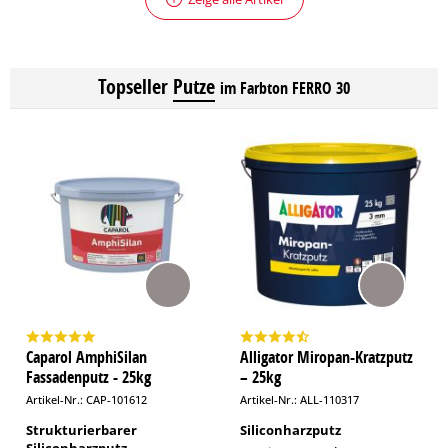
Topseller
Putze
im Farbton FERRO 30
Caparol AmphiSilan
Alligator Miropan-Kratzputz
Fassadenputz - 25kg
– 25kg
Artikel-Nr.: CAP-101612
Artikel-Nr.: ALL-110317
Strukturierbarer
Siliconharzputz