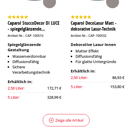
Caparol StuccoDecor DI LUCE
Caparol DecoLasur Matt -
- spiegelglänzende...
dekorative Lasur-Technik
Artikel-Nr.: CAP-100510
Artikel-Nr.: CAP-100532
Spiegelglänzende
Dekorative Lasur Innen
Gestaltung
Matter Effekt
Wasserverdünnbar
Diffusionsfähig
Diffusionsfähig
Für glatte Untergründe
Sichere
Erhältlich in:
Verarbeitungstechnik
2,50 Liter:
86,93 €
Erhältlich in:
5 Liter:
153,80 €
2,50 Liter:
172,71 €
5 Liter:
328,99 €
Zeige alle Artikel