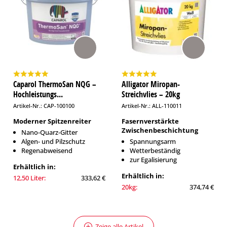
Caparol ThermoSan NQG –
Alligator Miropan-
Hochleistungs...
Streichvlies – 20kg
Artikel-Nr.: CAP-100100
Artikel-Nr.: ALL-110011
Moderner Spitzenreiter
Fasernverstärkte
Zwischenbeschichtung
Nano-Quarz-Gitter
Algen- und Pilzschutz
Spannungsarm
Regenabweisend
Wetterbeständig
zur Egalisierung
Erhältlich in:
Erhältlich in:
12,50 Liter:
333,62 €
20kg:
374,74 €
Zeige alle Artikel