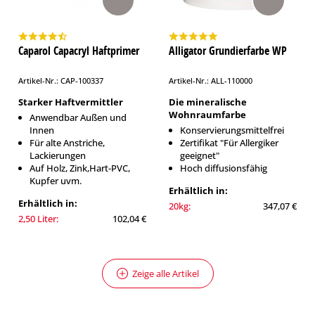
Caparol Capacryl Haftprimer
Alligator Grundierfarbe WP
Artikel-Nr.: CAP-100337
Artikel-Nr.: ALL-110000
Starker Haftvermittler
Die mineralische
Wohnraumfarbe
Anwendbar Außen und
Innen
Konservierungsmittelfrei
Für alte Anstriche,
Zertifikat "Für Allergiker
Lackierungen
geeignet"
Auf Holz, Zink,Hart-PVC,
Hoch diffusionsfähig
Kupfer uvm.
Erhältlich in:
Erhältlich in:
20kg:
347,07 €
2,50 Liter:
102,04 €
Zeige alle Artikel