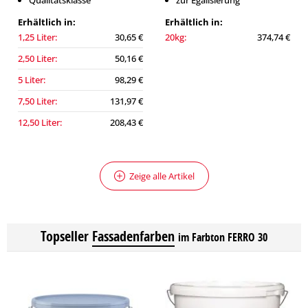
Qualitätsklasse
zur Egalisierung
Erhältlich in:
Erhältlich in:
1,25 Liter:
30,65 €
20kg:
374,74 €
2,50 Liter:
50,16 €
5 Liter:
98,29 €
7,50 Liter:
131,97 €
12,50 Liter:
208,43 €
Zeige alle Artikel
Topseller
Fassadenfarben
im Farbton FERRO 30