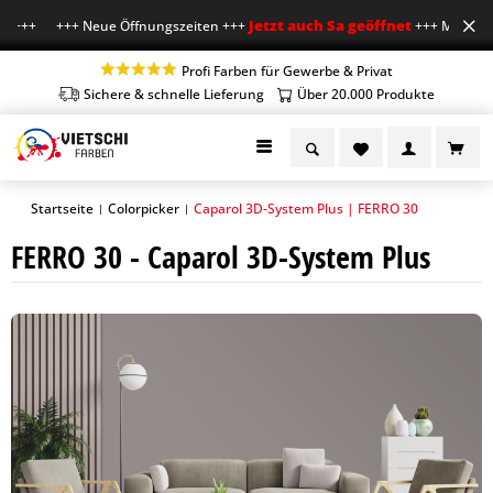
Jetzt auch Sa geöffnet
r +++ +++ Neue Öffnungszeiten +++
+++ Mo-Fr 7-18 
Profi Farben für Gewerbe & Privat
Sichere & schnelle Lieferung
Über 20.000 Produkte
Startseite
Colorpicker
Caparol 3D-System Plus | FERRO 30
|
|
FERRO 30 - Caparol 3D-System Plus