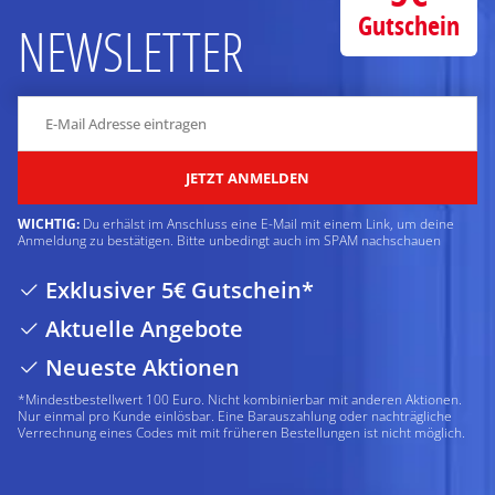
Gutschein
NEWSLETTER
JETZT ANMELDEN
WICHTIG:
Du erhälst im Anschluss eine E-Mail mit einem Link, um deine
Anmeldung zu bestätigen. Bitte unbedingt auch im SPAM nachschauen
Exklusiver 5€ Gutschein*
Aktuelle Angebote
Neueste Aktionen
*Mindestbestellwert 100 Euro. Nicht kombinierbar mit anderen Aktionen.
Nur einmal pro Kunde einlösbar. Eine Barauszahlung oder nachträgliche
Verrechnung eines Codes mit mit früheren Bestellungen ist nicht möglich.