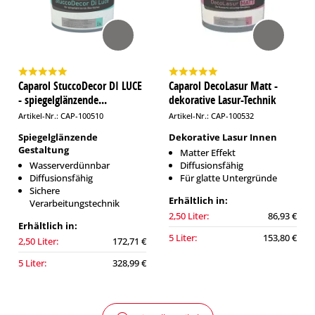
Caparol StuccoDecor DI LUCE
Caparol DecoLasur Matt -
- spiegelglänzende...
dekorative Lasur-Technik
Artikel-Nr.: CAP-100510
Artikel-Nr.: CAP-100532
Spiegelglänzende
Dekorative Lasur Innen
Gestaltung
Matter Effekt
Wasserverdünnbar
Diffusionsfähig
Diffusionsfähig
Für glatte Untergründe
Sichere
Erhältlich in:
Verarbeitungstechnik
2,50 Liter:
86,93 €
Erhältlich in:
5 Liter:
153,80 €
2,50 Liter:
172,71 €
5 Liter:
328,99 €