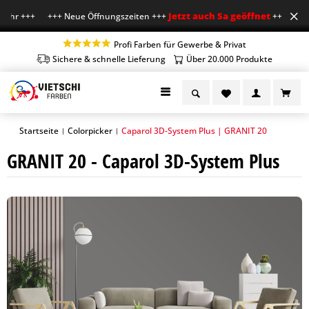
Jetzt auch Sa geöffnet
Uhr +++ +++ Neue Öffnungszeiten +++
+++ Mo-Fr 7-
Profi Farben für Gewerbe & Privat
Sichere & schnelle Lieferung
Über 20.000 Produkte
Startseite
Colorpicker
Caparol 3D-System Plus | GRANIT 20
|
|
GRANIT 20 - Caparol 3D-System Plus