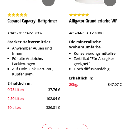
Caparol Capacryl Haftprimer
Alligator Grundierfarbe WP
Artikel-Nr.: CAP-100337
Artikel-Nr.: ALL-110000
Starker Haftvermittler
Die mineralische
Wohnraumfarbe
Anwendbar Außen und
Innen
Konservierungsmittelfrei
Für alte Anstriche,
Zertifikat "Für Allergiker
Lackierungen
geeignet"
Auf Holz, Zink,Hart-PVC,
Hoch diffusionsfähig
Kupfer uvm.
Erhältlich in:
Erhältlich in:
20kg:
347,07 €
0,75 Liter:
37,76 €
2,50 Liter:
102,04 €
10 Liter:
386,81 €