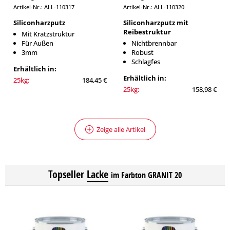
Artikel-Nr.: ALL-110317
Artikel-Nr.: ALL-110320
Siliconharzputz
Siliconharzputz mit
Reibestruktur
Mit Kratzstruktur
Für Außen
Nichtbrennbar
3mm
Robust
Schlagfes
Erhältlich in:
Erhältlich in:
25kg:
184,45 €
25kg:
158,98 €
Zeige alle Artikel
Topseller
Lacke
im Farbton GRANIT 20