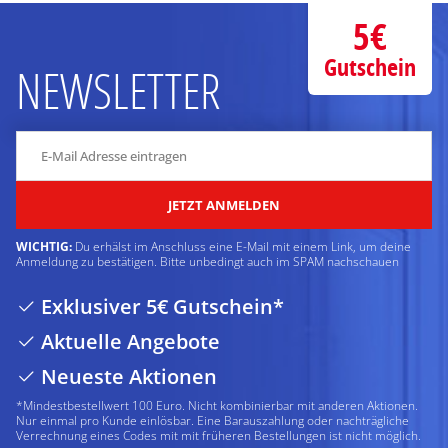
5€
Gutschein
NEWSLETTER
JETZT ANMELDEN
WICHTIG:
Du erhälst im Anschluss eine E-Mail mit einem Link, um deine
Anmeldung zu bestätigen. Bitte unbedingt auch im SPAM nachschauen
Exklusiver 5€ Gutschein*
Aktuelle Angebote
Neueste Aktionen
*Mindestbestellwert 100 Euro. Nicht kombinierbar mit anderen Aktionen.
Nur einmal pro Kunde einlösbar. Eine Barauszahlung oder nachträgliche
Verrechnung eines Codes mit mit früheren Bestellungen ist nicht möglich.