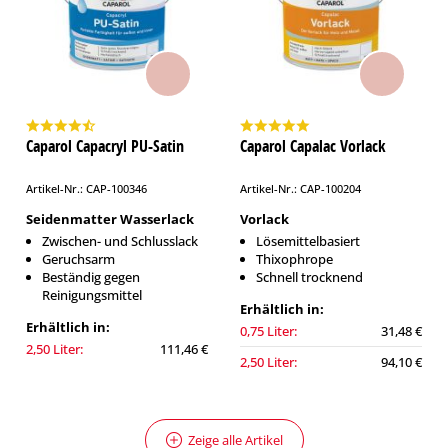
Caparol Capacryl PU-Satin
Caparol Capalac Vorlack
Artikel-Nr.: CAP-100346
Artikel-Nr.: CAP-100204
Seidenmatter Wasserlack
Vorlack
Zwischen- und Schlusslack
Lösemittelbasiert
Geruchsarm
Thixophrope
Beständig gegen
Schnell trocknend
Reinigungsmittel
Erhältlich in:
Erhältlich in:
0,75 Liter:
31,48 €
2,50 Liter:
111,46 €
2,50 Liter:
94,10 €
Zeige alle Artikel