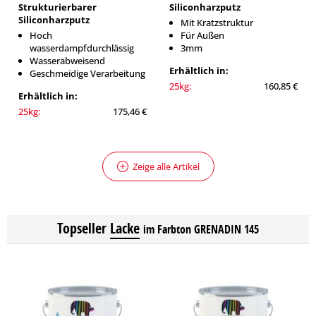
Strukturierbarer
Siliconharzputz
Siliconharzputz
Mit Kratzstruktur
Hoch
Für Außen
wasserdampfdurchlässig
3mm
Wasserabweisend
Erhältlich in:
Geschmeidige Verarbeitung
25kg:
160,85 €
Erhältlich in:
25kg:
175,46 €
Zeige alle Artikel
Topseller
Lacke
im Farbton GRENADIN 145