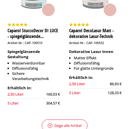
Caparol StuccoDecor DI LUCE
Caparol DecoLasur Matt -
- spiegelglänzende...
dekorative Lasur-Technik
Artikel-Nr.: CAP-100510
Artikel-Nr.: CAP-100532
Spiegelglänzende
Dekorative Lasur Innen
Gestaltung
Matter Effekt
Wasserverdünnbar
Diffusionsfähig
Diffusionsfähig
Für glatte Untergründe
Sichere
Erhältlich in:
Verarbeitungstechnik
2,50 Liter:
86,93 €
Erhältlich in:
5 Liter:
128,33 €
2,50 Liter:
160,03 €
5 Liter:
304,57 €
Zeige alle Artikel