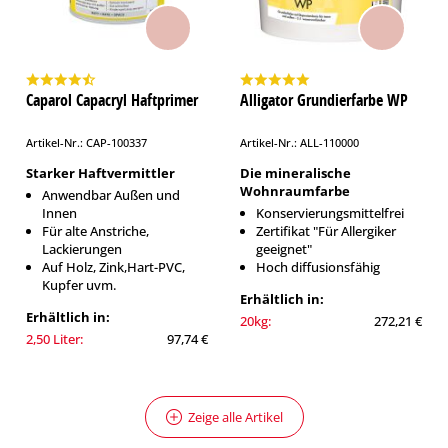
Caparol Capacryl Haftprimer
Alligator Grundierfarbe WP
Artikel-Nr.: CAP-100337
Artikel-Nr.: ALL-110000
Starker Haftvermittler
Die mineralische
Wohnraumfarbe
Anwendbar Außen und
Innen
Konservierungsmittelfrei
Für alte Anstriche,
Zertifikat "Für Allergiker
Lackierungen
geeignet"
Auf Holz, Zink,Hart-PVC,
Hoch diffusionsfähig
Kupfer uvm.
Erhältlich in:
Erhältlich in:
20kg:
272,21 €
2,50 Liter:
97,74 €
Zeige alle Artikel