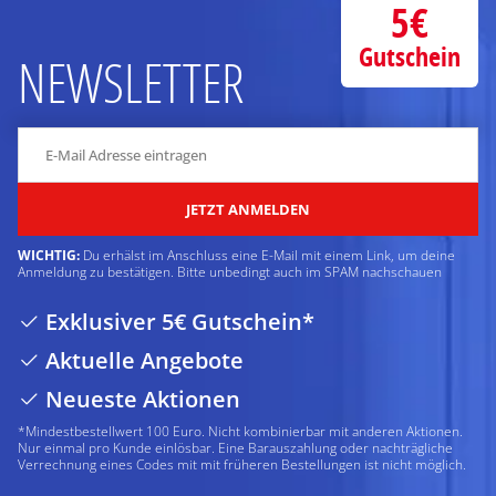
5€
Gutschein
NEWSLETTER
JETZT ANMELDEN
WICHTIG:
Du erhälst im Anschluss eine E-Mail mit einem Link, um deine
Anmeldung zu bestätigen. Bitte unbedingt auch im SPAM nachschauen
Exklusiver 5€ Gutschein*
Aktuelle Angebote
Neueste Aktionen
*Mindestbestellwert 100 Euro. Nicht kombinierbar mit anderen Aktionen.
Nur einmal pro Kunde einlösbar. Eine Barauszahlung oder nachträgliche
Verrechnung eines Codes mit mit früheren Bestellungen ist nicht möglich.