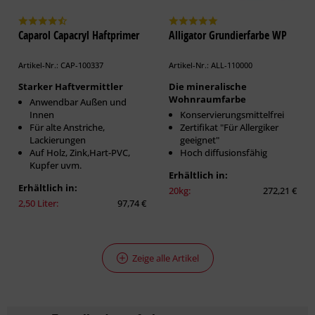
Caparol Capacryl Haftprimer
Alligator Grundierfarbe WP
Artikel-Nr.: CAP-100337
Artikel-Nr.: ALL-110000
Starker Haftvermittler
Die mineralische
Wohnraumfarbe
Anwendbar Außen und
Innen
Konservierungsmittelfrei
Für alte Anstriche,
Zertifikat "Für Allergiker
Lackierungen
geeignet"
Auf Holz, Zink,Hart-PVC,
Hoch diffusionsfähig
Kupfer uvm.
Erhältlich in:
Erhältlich in:
20kg:
272,21 €
2,50 Liter:
97,74 €
Zeige alle Artikel