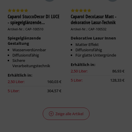
Caparol StuccoDecor DI LUCE
Caparol DecoLasur Matt -
- spiegelglänzende...
dekorative Lasur-Technik
Artikel-Nr.: CAP-100510
Artikel-Nr.: CAP-100532
Spiegelglänzende
Dekorative Lasur Innen
Gestaltung
Matter Effekt
Wasserverdünnbar
Diffusionsfähig
Diffusionsfähig
Für glatte Untergründe
Sichere
Erhältlich in:
Verarbeitungstechnik
2,50 Liter:
86,93 €
Erhältlich in:
5 Liter:
128,33 €
2,50 Liter:
160,03 €
5 Liter:
304,57 €
Zeige alle Artikel