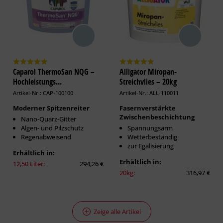
Caparol ThermoSan NQG –
Alligator Miropan-
Hochleistungs...
Streichvlies – 20kg
Artikel-Nr.: CAP-100100
Artikel-Nr.: ALL-110011
Moderner Spitzenreiter
Fasernverstärkte
Zwischenbeschichtung
Nano-Quarz-Gitter
Algen- und Pilzschutz
Spannungsarm
Regenabweisend
Wetterbeständig
zur Egalisierung
Erhältlich in:
Erhältlich in:
12,50 Liter:
294,26 €
20kg:
316,97 €
Zeige alle Artikel