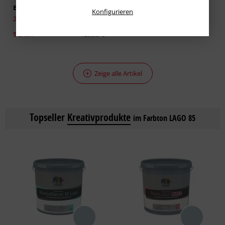
Erhältlich in:
Konfigurieren
2,50 Liter:
86,93 €
5 Liter:
128,33 €
Zeige alle Artikel
Topseller
Kreativprodukte
im Farbton LAGO 85