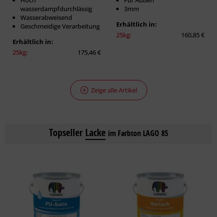
Hoch
Für Außen
wasserdampfdurchlässig
3mm
Wasserabweisend
Erhältlich in:
Geschmeidige Verarbeitung
25kg:
160,85 €
Erhältlich in:
25kg:
175,46 €
Zeige alle Artikel
Topseller
Lacke
im Farbton LAGO 85