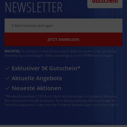
Gutschein
NEWSLETTER
JETZT ANMELDEN
WICHTIG:
Du erhälst im Anschluss eine E-Mail mit einem Link, um deine
Anmeldung zu bestätigen. Bitte unbedingt auch im SPAM nachschauen
Exklusiver 5€ Gutschein*
Aktuelle Angebote
Neueste Aktionen
*Mindestbestellwert 100 Euro. Nicht kombinierbar mit anderen Aktionen.
Nur einmal pro Kunde einlösbar. Eine Barauszahlung oder nachträgliche
Verrechnung eines Codes mit mit früheren Bestellungen ist nicht möglich.