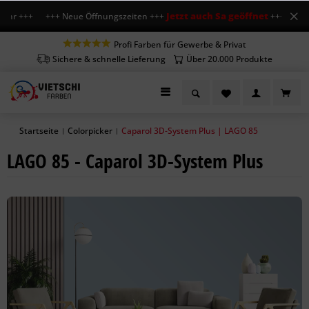
Jetzt auch Sa geöffnet
Uhr +++ +++ Neue Öffnungszeiten +++
+++ Mo-Fr 7-1
Profi Farben für Gewerbe & Privat
Sichere & schnelle Lieferung
Über 20.000 Produkte
Startseite
Colorpicker
Caparol 3D-System Plus | LAGO 85
|
|
LAGO 85 - Caparol 3D-System Plus