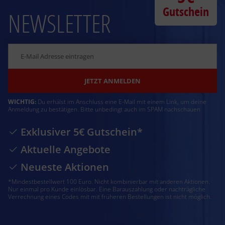
Gutschein
NEWSLETTER
JETZT ANMELDEN
WICHTIG:
Du erhälst im Anschluss eine E-Mail mit einem Link, um deine
Anmeldung zu bestätigen. Bitte unbedingt auch im SPAM nachschauen
Exklusiver 5€ Gutschein*
Aktuelle Angebote
Neueste Aktionen
*Mindestbestellwert 100 Euro. Nicht kombinierbar mit anderen Aktionen.
Nur einmal pro Kunde einlösbar. Eine Barauszahlung oder nachträgliche
Verrechnung eines Codes mit mit früheren Bestellungen ist nicht möglich.