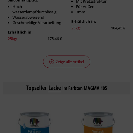
Siliconharzputz
Mit Kratzstruktur
Hoch
Für Außen
wasserdampfdurchlässig
3mm
Wasserabweisend
Erhältlich in:
Geschmeidige Verarbeitung
25kg:
184,45 €
Erhältlich in:
25kg:
175,46 €
Zeige alle Artikel
Topseller
Lacke
im Farbton MAGMA 105