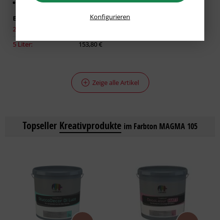
Für glatte Untergründe
Konfigurieren
Erhältlich in:
2,50 Liter:
86,93 €
5 Liter:
153,80 €
Zeige alle Artikel
Topseller
Kreativprodukte
im Farbton MAGMA 105