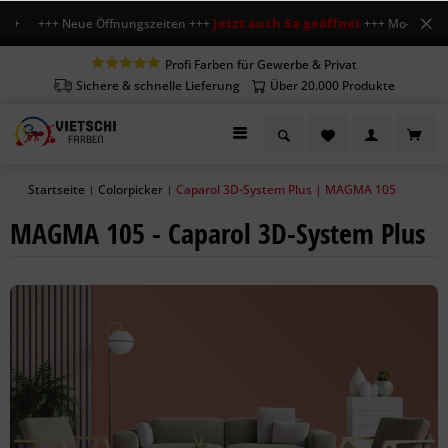
Jetzt auch Sa geöffnet
+++ Neue Öffnungszeiten +++
+++ Mo-Fr 7-18 Uhr
Profi Farben für Gewerbe & Privat
Sichere & schnelle Lieferung
Über 20.000 Produkte
Startseite
Colorpicker
Caparol 3D-System Plus | MAGMA 105
|
|
MAGMA 105 - Caparol 3D-System Plus