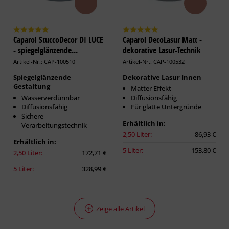
Caparol StuccoDecor DI LUCE
Caparol DecoLasur Matt -
- spiegelglänzende...
dekorative Lasur-Technik
Artikel-Nr.: CAP-100510
Artikel-Nr.: CAP-100532
Spiegelglänzende
Dekorative Lasur Innen
Gestaltung
Matter Effekt
Wasserverdünnbar
Diffusionsfähig
Diffusionsfähig
Für glatte Untergründe
Sichere
Erhältlich in:
Verarbeitungstechnik
2,50 Liter:
86,93 €
Erhältlich in:
5 Liter:
153,80 €
2,50 Liter:
172,71 €
5 Liter:
328,99 €
Zeige alle Artikel