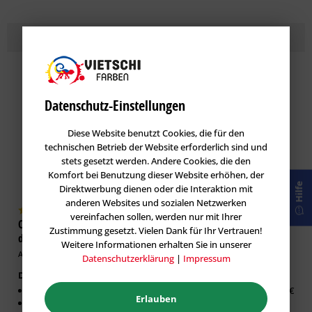
Topseller
Lasuren
im Farbton MAGMA 105
Datenschutz-Einstellungen
Diese Website benutzt Cookies, die für den
technischen Betrieb der Website erforderlich sind und
stets gesetzt werden. Andere Cookies, die den
Komfort bei Benutzung dieser Website erhöhen, der
Hilfe
Direktwerbung dienen oder die Interaktion mit
anderen Websites und sozialen Netzwerken
vereinfachen sollen, werden nur mit Ihrer
Caparol DecoLasur Matt -
GORI 33 Sensitiv-Lasur
Zustimmung gesetzt. Vielen Dank für Ihr Vertrauen!
dekorative Lasur-Technik
Holzlasur
Weitere Informationen erhalten Sie in unserer
Artikel-Nr.: CAP-100532
Artikel-Nr.: GOR-100019
Datenschutzerklärung
|
Impressum
Dekorative Lasur Innen
Erhältlich in:
Matter Effekt
0,75 Liter:
26,63 €
Erlauben
Diffusionsfähig