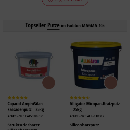
Topseller
Putze
im Farbton MAGMA 105
Caparol AmphiSilan
Alligator Miropan-Kratzputz
Fassadenputz - 25kg
– 25kg
Artikel-Nr.: CAP-101612
Artikel-Nr.: ALL-110317
Strukturierbarer
Siliconharzputz