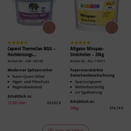
Caparol ThermoSan NQG –
Alligator Miropan-
Hochleistungs...
Streichvlies – 20kg
Artikel-Nr.: CAP-100100
Artikel-Nr.: ALL-110011
Moderner Spitzenreiter
Fasernverstärkte
Zwischenbeschichtung
Nano-Quarz-Gitter
Algen- und Pilzschutz
Spannungsarm
Regenabweisend
Wetterbeständig
zur Egalisierung
Erhältlich in:
Erhältlich in:
12,50 Liter:
333,62 €
20kg:
374,74 €
Zeige alle Artikel