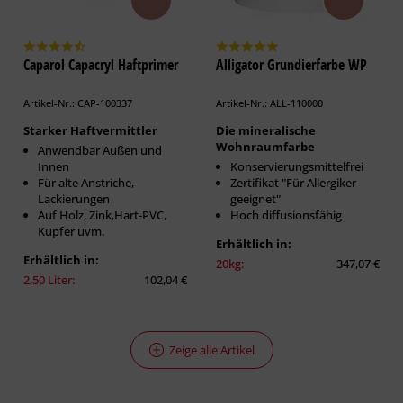
Caparol Capacryl Haftprimer
Alligator Grundierfarbe WP
Artikel-Nr.: CAP-100337
Artikel-Nr.: ALL-110000
Starker Haftvermittler
Die mineralische
Wohnraumfarbe
Anwendbar Außen und
Innen
Konservierungsmittelfrei
Für alte Anstriche,
Zertifikat "Für Allergiker
Lackierungen
geeignet"
Auf Holz, Zink,Hart-PVC,
Hoch diffusionsfähig
Kupfer uvm.
Erhältlich in:
Erhältlich in:
20kg:
347,07 €
2,50 Liter:
102,04 €
Zeige alle Artikel