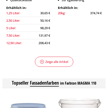
Qualitätsklasse
zur Egalisierung
Erhältlich in:
Erhältlich in:
1,25 Liter:
30,65 €
20kg:
374,74 €
2,50 Liter:
50,16 €
5 Liter:
98,29 €
7,50 Liter:
131,97 €
12,50 Liter:
208,43 €
Zeige alle Artikel
Topseller
Fassadenfarben
im Farbton MAGMA 110