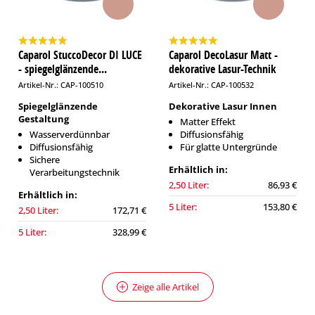
Caparol StuccoDecor DI LUCE
Caparol DecoLasur Matt -
- spiegelglänzende...
dekorative Lasur-Technik
Artikel-Nr.: CAP-100510
Artikel-Nr.: CAP-100532
Spiegelglänzende
Dekorative Lasur Innen
Gestaltung
Matter Effekt
Wasserverdünnbar
Diffusionsfähig
Diffusionsfähig
Für glatte Untergründe
Sichere
Erhältlich in:
Verarbeitungstechnik
2,50 Liter:
86,93 €
Erhältlich in:
5 Liter:
153,80 €
2,50 Liter:
172,71 €
5 Liter:
328,99 €
Zeige alle Artikel