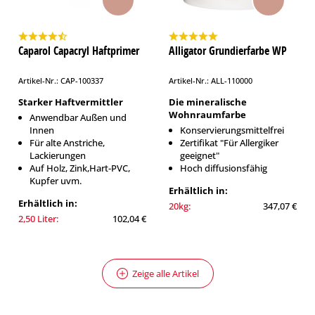
Caparol Capacryl Haftprimer
Alligator Grundierfarbe WP
Artikel-Nr.: CAP-100337
Artikel-Nr.: ALL-110000
Starker Haftvermittler
Die mineralische
Wohnraumfarbe
Anwendbar Außen und
Innen
Konservierungsmittelfrei
Für alte Anstriche,
Zertifikat "Für Allergiker
Lackierungen
geeignet"
Auf Holz, Zink,Hart-PVC,
Hoch diffusionsfähig
Kupfer uvm.
Erhältlich in:
Erhältlich in:
20kg:
347,07 €
2,50 Liter:
102,04 €
Zeige alle Artikel