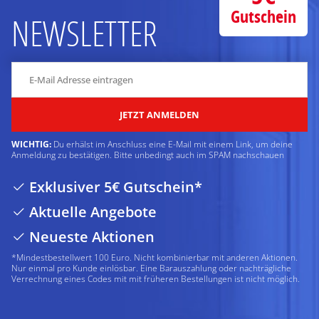
Gutschein
NEWSLETTER
JETZT ANMELDEN
WICHTIG:
Du erhälst im Anschluss eine E-Mail mit einem Link, um deine
Anmeldung zu bestätigen. Bitte unbedingt auch im SPAM nachschauen
Exklusiver 5€ Gutschein*
Aktuelle Angebote
Neueste Aktionen
*Mindestbestellwert 100 Euro. Nicht kombinierbar mit anderen Aktionen.
Nur einmal pro Kunde einlösbar. Eine Barauszahlung oder nachträgliche
Verrechnung eines Codes mit mit früheren Bestellungen ist nicht möglich.