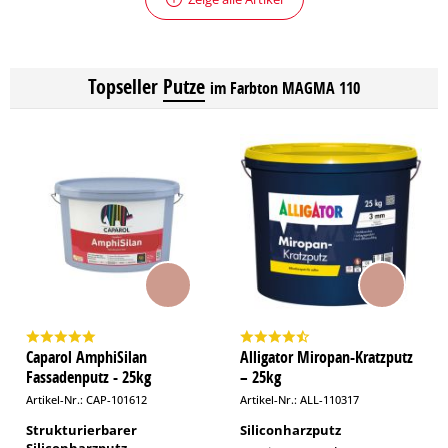
Topseller
Putze
im Farbton MAGMA 110
Caparol AmphiSilan
Alligator Miropan-Kratzputz
Fassadenputz - 25kg
– 25kg
Artikel-Nr.: CAP-101612
Artikel-Nr.: ALL-110317
Strukturierbarer
Siliconharzputz