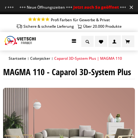
Jetzt auch Sa geöffnet
Uhr +++ +++ Neue Öffnungszeiten +++
+++ Mo-Fr 7-1
Profi Farben für Gewerbe & Privat
Sichere & schnelle Lieferung
Über 20.000 Produkte
Startseite
Colorpicker
Caparol 3D-System Plus | MAGMA 110
|
|
MAGMA 110 - Caparol 3D-System Plus