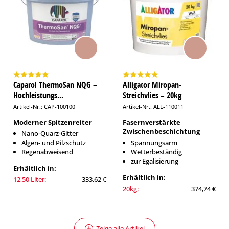
Caparol ThermoSan NQG –
Alligator Miropan-
Hochleistungs...
Streichvlies – 20kg
Artikel-Nr.: CAP-100100
Artikel-Nr.: ALL-110011
Moderner Spitzenreiter
Fasernverstärkte
Zwischenbeschichtung
Nano-Quarz-Gitter
Algen- und Pilzschutz
Spannungsarm
Regenabweisend
Wetterbeständig
zur Egalisierung
Erhältlich in:
Erhältlich in:
12,50 Liter:
333,62 €
20kg:
374,74 €
Zeige alle Artikel