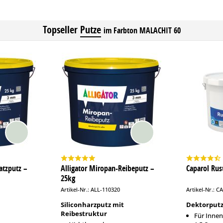
Topseller
Putze
im Farbton MALACHIT 60
atzputz –
Alligator Miropan-Reibeputz –
Caparol Rus
25kg
Artikel-Nr.: ALL-110320
Artikel-Nr.: C
Siliconharzputz mit
Dektorput
Reibestruktur
Für Innen