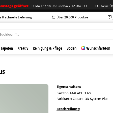
s geöffnet
+++ Mo-Fr 7-18 Uhr und Sa 7-12 Uhr +++ +++ Neue Öffnungsz
e & schnelle Lieferung
Über 20.000 Produkte
Tapeten
Kreativ
Reinigung & Pflege
Boden
Wunschfarbton
us
Eigenschaften:
Farbton: MALACHIT 60
Farbkarte: Caparol 3D-System Plus
Beschreibung: