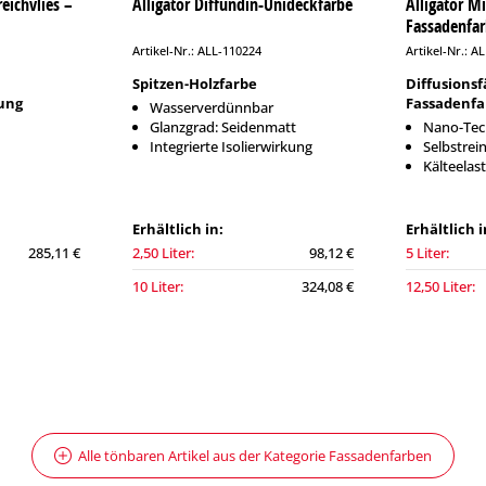
eichvlies –
Alligator Diffundin-Unideckfarbe
Alligator M
Fassadenfa
Artikel-Nr.: ALL-110224
Artikel-Nr.: A
Spitzen-Holzfarbe
Diffusionsf
ung
Fassadenfa
Wasserverdünnbar
Glanzgrad: Seidenmatt
Nano-Tec
Integrierte Isolierwirkung
Selbstrei
Kälteelast
Erhältlich in:
Erhältlich i
285,11 €
2,50 Liter:
98,12 €
5 Liter:
10 Liter:
324,08 €
12,50 Liter:
Alle tönbaren Artikel aus der Kategorie Fassadenfarben