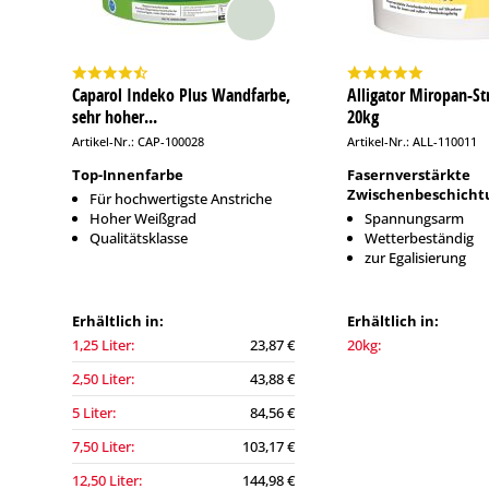
Caparol Indeko Plus Wandfarbe,
Alligator Miropan-Str
sehr hoher...
20kg
Artikel-Nr.: CAP-100028
Artikel-Nr.: ALL-110011
Top-Innenfarbe
Fasernverstärkte
Zwischenbeschicht
Für hochwertigste Anstriche
Hoher Weißgrad
Spannungsarm
Qualitätsklasse
Wetterbeständig
zur Egalisierung
Erhältlich in:
Erhältlich in:
1,25 Liter:
23,87 €
20kg:
2,50 Liter:
43,88 €
5 Liter:
84,56 €
7,50 Liter:
103,17 €
12,50 Liter:
144,98 €