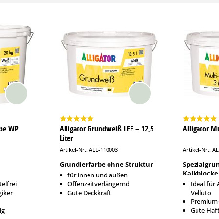
rbe WP
Alligator Grundweiß LEF – 12,5
Alligator Mu
Liter
Artikel-Nr.: ALL-110003
Artikel-Nr.: A
Grundierfarbe ohne Struktur
Spezialgru
Kalkblocke
für innen und außen
elfrei
Offenzeitverlängernd
Ideal für 
giker
Gute Deckkraft
Velluto
Premium-
ig
Gute Haf