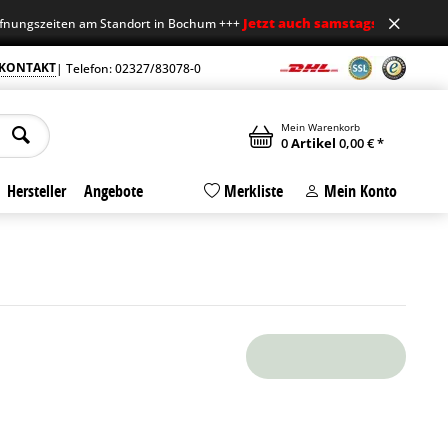
Jetzt auch samstags geöffnet
eiten am Standort in Bochum +++
+++ Mo-F
KONTAKT
| Telefon: 02327/83078-0
Mein Warenkorb
0
Artikel
0,00 € *
Hersteller
Angebote
Merkliste
Mein Konto