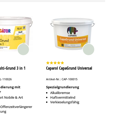
lti-Grund 3 in 1
Caparol CapaGrund Universal
LL-110026
Artikel-Nr.: CAP-100015
ndierung mit
Spezialgrundierung
r
Alkalibremse
Art Nobile & Art
Haftvermittelnd
Verkieselungsfähig
Offenzeitverlängerer
tung