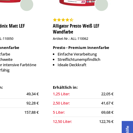
hönix Matt LEF
Alligator Presto Weiß LEF
Wandfarbe
LL-110050
Artikel-Nr.: ALL-110062
nnenfarbe
Presto - Premium Innenfarbe
tfarbe
Einfache Verarbeitung
chweite
Streiflichtunempfindlich
ür intensive Farbtöne
Ideale Deckkraft
rfähig
n:
Erhältlich in:
49,34 €
1,25 Liter:
22,05 €
92,28 €
2,50 Liter:
41,67 €
157,88 €
5 Liter:
69,68 €
12,50 Liter:
122,76 €
Hilfe