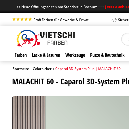
Jetzt auch samstag
+++ Neue Öffnungszeiten am Standort in Bochum +++
Profi Farben für Gewerbe & Privat
Sicher
Farben
Lacke & Lasuren
Werkzeuge
Putze & Bautechnik
Startseite
Colorpicker
Caparol 3D-System Plus | MALACHIT 60
|
|
MALACHIT 60 - Caparol 3D-System Pl