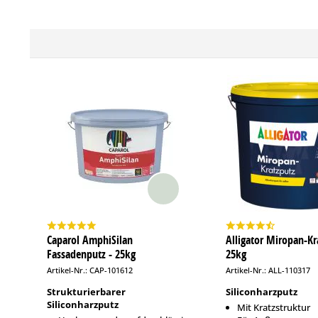
Caparol AmphiSilan
Alligator Miropan-Kr
Fassadenputz - 25kg
25kg
Artikel-Nr.: CAP-101612
Artikel-Nr.: ALL-110317
Strukturierbarer
Siliconharzputz
Siliconharzputz
Mit Kratzstruktur