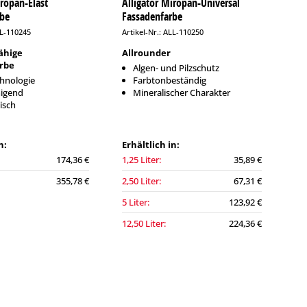
iropan-Elast
Alligator Miropan-Universal
rbe
Fassadenfarbe
LL-110245
Artikel-Nr.: ALL-110250
ähige
Allrounder
rbe
Algen- und Pilzschutz
hnologie
Farbtonbeständig
nigend
Mineralischer Charakter
isch
n:
Erhältlich in:
174,36 €
1,25 Liter:
35,89 €
355,78 €
2,50 Liter:
67,31 €
5 Liter:
123,92 €
12,50 Liter:
224,36 €