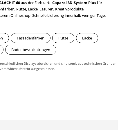
ALACHIT 60
aus der Farbkarte
Caparol 3D-System Plus
für
farben, Putze, Lacke, Lasuren, Kreativprodukte,
em Onlineshop. Schnelle Lieferung innerhalb weniger Tage.
en
Fassadenfarben
Putze
Lacke
Bodenbeschichtungen
erschiedlichen Displays abweichen und sind somit aus technischen Gründen
 vom Widerrufsrecht ausgeschlossen.