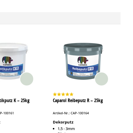
tikputz K – 25kg
Caparol Reibeputz R – 25kg
AP-100161
Artikel-Nr.: CAP-100164
z
Dekorputz
1,5 - 3mm