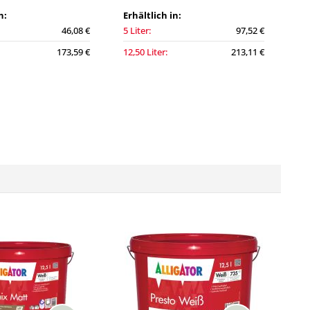
n:
Erhältlich in:
46,08 €
5 Liter:
97,52 €
173,59 €
12,50 Liter:
213,11 €