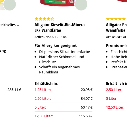
eichvlies –
Alligator Kieselit-Bio-Mineral
Alligator P
LKF Wandfarbe
Wandfarbe
Artikel-Nr.: ALL-110040
Artikel-Nr.: A
Für Allergiker geeignet
Premium-I
ung
Dispersions-Silikat-Innenfarbe
Einschich
Natürlicher Schimmel- und
Hohe Rei
Pilzschutz
Perfekt f
Schafft ein angenehmes
Strapazie
Raumklima
Erhältlich in:
Erhältlich i
285,11 €
1,25 Liter:
20,95 €
2,50 Liter:
2,50 Liter:
34,07 €
5 Liter:
5 Liter:
60,47 €
12,50 Liter:
12,50 Liter:
116,53 €