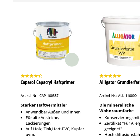
Caparol Capacryl Haftprimer
Alligator Grundierfa
Artikel-Nr.: CAP-100337
Artikel-Nr.: ALL-110000
Starker Haftvermittler
Die mineralische
Wohnraumfarbe
Anwendbar Außen und Innen
Für alte Anstriche,
Konservierungsmitt
Lackierungen
Zertifikat "Für Aller
Auf Holz, Zink,Hart-PVC, Kupfer
geeignet"
uvm.
Hoch diffusionsfäh