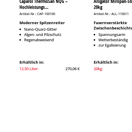
Caparol ThermoSan NQG –
Alligator Miropan-Str
Hochleistungs...
20kg
Artikel-Nr.: CAP-100100
Artikel-Nr.: ALL-110011
Moderner Spitzenreiter
Fasernverstärkte
Zwischenbeschicht
Nano-Quarz-Gitter
Algen- und Pilzschutz
Spannungsarm
Regenabweisend
Wetterbeständig
zur Egalisierung
Erhältlich in:
Erhältlich in:
12,50 Liter:
270,06 €
20kg: