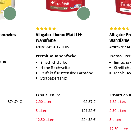
eichvlies –
Alligator Phönix Matt LEF
Alligator P
Wandfarbe
Wandfarbe
Artikel-Nr.: ALL-110050
Artikel-Nr.: A
Premium-Innenfarbe
Presto - P
ung
Einschichtfarbe
Einfache 
Hohe Reichweite
Streiflic
Perfekt für intensive Farbtöne
Ideale De
Strapazierfähig
Erhältlich in:
Erhältlich i
374,74 €
2,50 Liter:
65,87 €
1,25 Liter:
5 Liter:
121,33 €
2,50 Liter:
12,50 Liter:
224,58 €
5 Liter:
12,50 Liter: