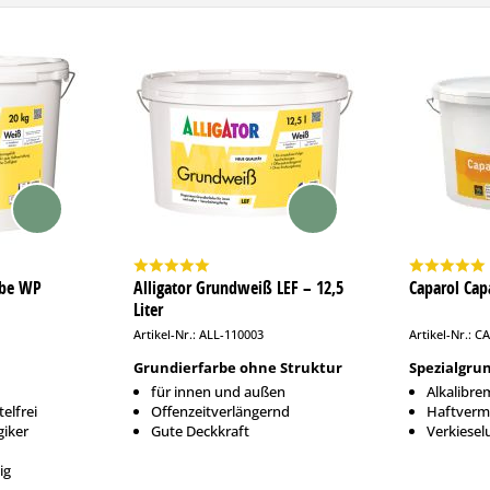
rbe WP
Alligator Grundweiß LEF – 12,5
Caparol Cap
Liter
Artikel-Nr.: ALL-110003
Artikel-Nr.: C
Grundierfarbe ohne Struktur
Spezialgru
für innen und außen
Alkalibre
elfrei
Offenzeitverlängernd
Haftverm
giker
Gute Deckkraft
Verkiesel
ig