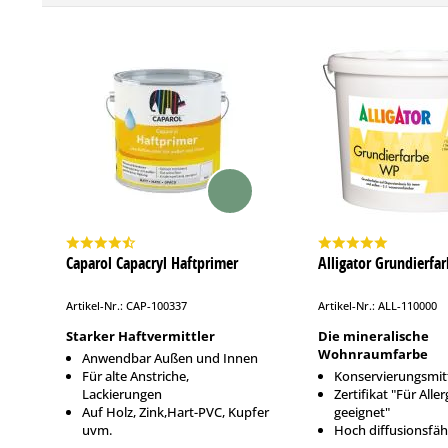
Caparol Capacryl Haftprimer
Alligator Grundierfa
Artikel-Nr.: CAP-100337
Artikel-Nr.: ALL-110000
Starker Haftvermittler
Die mineralische
Wohnraumfarbe
Anwendbar Außen und Innen
Für alte Anstriche,
Konservierungsmitt
Lackierungen
Zertifikat "Für Aller
Auf Holz, Zink,Hart-PVC, Kupfer
geeignet"
uvm.
Hoch diffusionsfäh