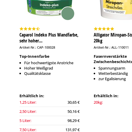
Caparol Indeko Plus Wandfarbe,
Alligator Miropan-Str
sehr hoher...
20kg
Artikel-Nr.: CAP-100028
Artikel-Nr.: ALL-110011
Top-Innenfarbe
Fasernverstärkte
Zwischenbeschicht
Für hochwertigste Anstriche
Hoher Weißgrad
Spannungsarm
Qualitätsklasse
Wetterbeständig
zur Egalisierung
Erhältlich in:
Erhältlich in:
1,25 Liter:
30,65 €
20kg:
2,50 Liter:
50,16 €
5 Liter:
98,29 €
7,50 Liter:
131,97 €