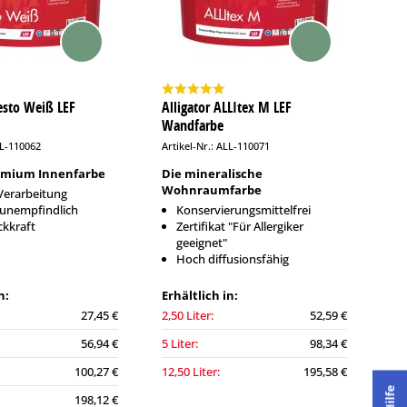
resto Weiß LEF
Alligator ALLItex M LEF
Wandfarbe
LL-110062
Artikel-Nr.: ALL-110071
remium Innenfarbe
Die mineralische
Wohnraumfarbe
Verarbeitung
htunempfindlich
Konservierungsmittelfrei
ckkraft
Zertifikat "Für Allergiker
geeignet"
Hoch diffusionsfähig
n:
Erhältlich in:
27,45 €
2,50 Liter:
52,59 €
56,94 €
5 Liter:
98,34 €
100,27 €
12,50 Liter:
195,58 €
Hilfe
198,12 €