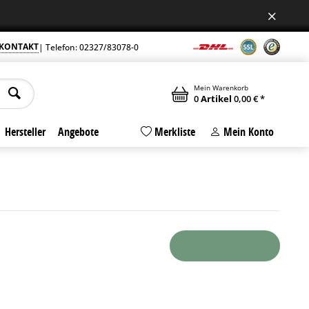
Jetzt auch samstags geöffnet
ngszeiten am Standort in Bochum +++
+++ 
KONTAKT
| Telefon: 02327/83078-0
Mein Warenkorb
0
Artikel
0,00 € *
Hersteller
Angebote
Merkliste
Mein Konto