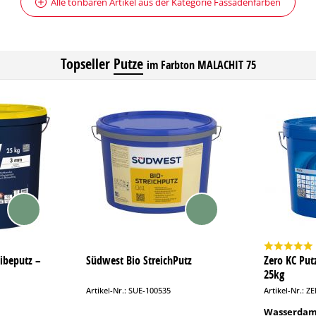
Alle tönbaren Artikel aus der Kategorie Fassadenfarben
Topseller
Putze
im Farbton MALACHIT 75
ibeputz –
Südwest Bio StreichPutz
Zero KC Put
25kg
Artikel-Nr.: SUE-100535
Artikel-Nr.: Z
Wasserdamp