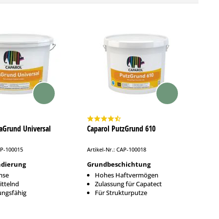
aGrund Universal
Caparol PutzGrund 610
AP-100015
Artikel-Nr.: CAP-100018
ndierung
Grundbeschichtung
mse
Hohes Haftvermögen
ittelnd
Zulassung für Capatect
ungsfähig
Für Strukturputze