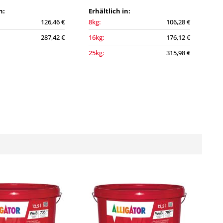
n:
Erhältlich in:
126,46 €
8kg:
106,28 €
287,42 €
16kg:
176,12 €
25kg:
315,98 €