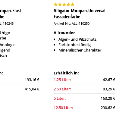
iropan-Elast
Alligator Miropan-Universal
rbe
Fassadenfarbe
LL-110245
Artikel-Nr.: ALL-110250
ähige
Allrounder
rbe
Algen- und Pilzschutz
hnologie
Farbtonbeständig
nigend
Mineralischer Charakter
isch
n:
Erhältlich in:
193,16 €
1,25 Liter:
42,67 €
415,04 €
2,50 Liter:
83,29 €
5 Liter:
163,28 €
12,50 Liter:
290,62 €