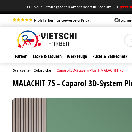
Jetzt auch sam
+++ Neue Öffnungszeiten am Standort in Bochum +++
Profi Farben für Gewerbe & Privat
Sicher
Farben
Lacke & Lasuren
Werkzeuge
Putze & Bautechnik
Startseite
Colorpicker
Caparol 3D-System Plus | MALACHIT 75
|
|
MALACHIT 75 - Caparol 3D-System Pl