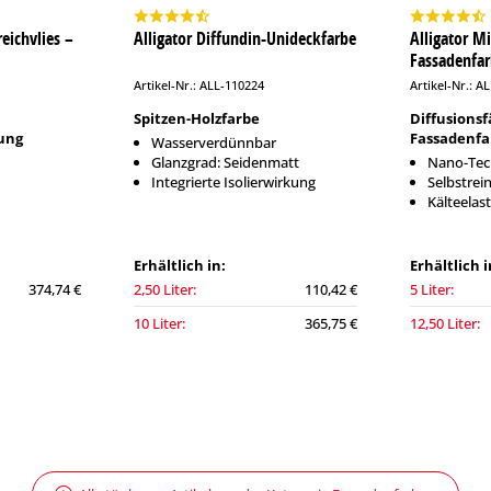
eichvlies –
Alligator Diffundin-Unideckfarbe
Alligator M
Fassadenfa
Artikel-Nr.: ALL-110224
Artikel-Nr.: A
Spitzen-Holzfarbe
Diffusionsf
ung
Fassadenfa
Wasserverdünnbar
Glanzgrad: Seidenmatt
Nano-Tec
Integrierte Isolierwirkung
Selbstrei
Kälteelast
Erhältlich in:
Erhältlich i
374,74 €
2,50 Liter:
110,42 €
5 Liter:
10 Liter:
365,75 €
12,50 Liter: