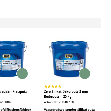
z außen Kratzputz –
Zero Silikat Dekorputz 3 mm
Reibeputz – 25 kg
ER-100102
Artikel-Nr.: ZER-100108
fdiffusionsfähiger
Wasserabweisender Silikatputz