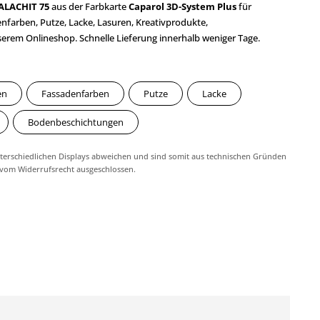
ALACHIT 75
aus der Farbkarte
Caparol 3D-System Plus
für
farben, Putze, Lacke, Lasuren, Kreativprodukte,
em Onlineshop. Schnelle Lieferung innerhalb weniger Tage.
en
Fassadenfarben
Putze
Lacke
Bodenbeschichtungen
erschiedlichen Displays abweichen und sind somit aus technischen Gründen
 vom Widerrufsrecht ausgeschlossen.