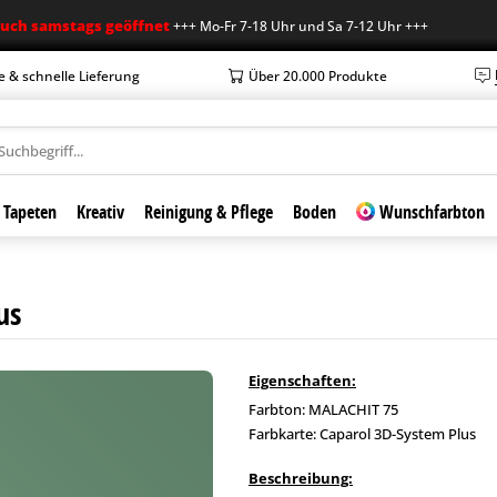
stags geöffnet
+++ Mo-Fr 7-18 Uhr und Sa 7-12 Uhr +++ +++ Neue Öffnu
e & schnelle Lieferung
Über 20.000 Produkte
Tapeten
Kreativ
Reinigung & Pflege
Boden
Wunschfarbton
us
Eigenschaften:
Farbton: MALACHIT 75
Farbkarte: Caparol 3D-System Plus
Beschreibung: