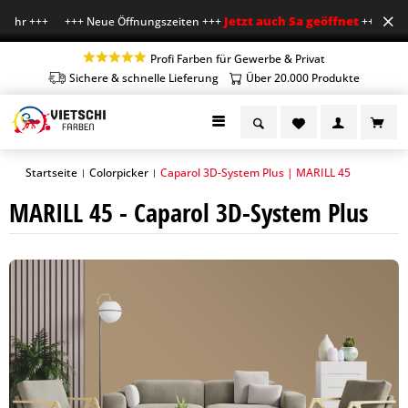
Jetzt auch Sa geöffnet
 Uhr +++ +++ Neue Öffnungszeiten +++
+++ Mo-Fr 7-
Profi Farben für Gewerbe & Privat
Sichere & schnelle Lieferung
Über 20.000 Produkte
Startseite
Colorpicker
Caparol 3D-System Plus | MARILL 45
|
|
MARILL 45 - Caparol 3D-System Plus