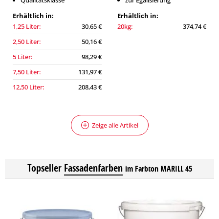
Qualitätsklasse
zur Egalisierung
Erhältlich in:
Erhältlich in:
1,25 Liter:
30,65 €
20kg:
374,74 €
2,50 Liter:
50,16 €
5 Liter:
98,29 €
7,50 Liter:
131,97 €
12,50 Liter:
208,43 €
Zeige alle Artikel
Topseller
Fassadenfarben
im Farbton MARILL 45