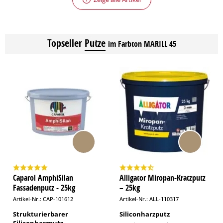
Topseller
Putze
im Farbton MARILL 45
Caparol AmphiSilan
Alligator Miropan-Kratzputz
Fassadenputz - 25kg
– 25kg
Artikel-Nr.: CAP-101612
Artikel-Nr.: ALL-110317
Strukturierbarer
Siliconharzputz