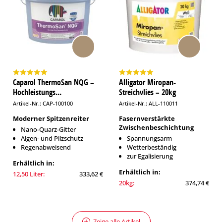
Caparol ThermoSan NQG –
Alligator Miropan-
Hochleistungs...
Streichvlies – 20kg
Artikel-Nr.: CAP-100100
Artikel-Nr.: ALL-110011
Moderner Spitzenreiter
Fasernverstärkte
Zwischenbeschichtung
Nano-Quarz-Gitter
Algen- und Pilzschutz
Spannungsarm
Regenabweisend
Wetterbeständig
zur Egalisierung
Erhältlich in:
Erhältlich in:
12,50 Liter:
333,62 €
20kg:
374,74 €
Zeige alle Artikel