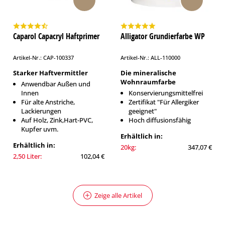
Caparol Capacryl Haftprimer
Alligator Grundierfarbe WP
Artikel-Nr.: CAP-100337
Artikel-Nr.: ALL-110000
Starker Haftvermittler
Die mineralische
Wohnraumfarbe
Anwendbar Außen und
Innen
Konservierungsmittelfrei
Für alte Anstriche,
Zertifikat "Für Allergiker
Lackierungen
geeignet"
Auf Holz, Zink,Hart-PVC,
Hoch diffusionsfähig
Kupfer uvm.
Erhältlich in:
Erhältlich in:
20kg:
347,07 €
2,50 Liter:
102,04 €
Zeige alle Artikel