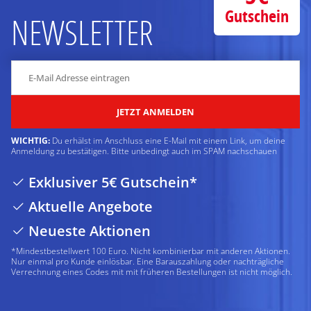
Gutschein
NEWSLETTER
JETZT ANMELDEN
WICHTIG:
Du erhälst im Anschluss eine E-Mail mit einem Link, um deine
Anmeldung zu bestätigen. Bitte unbedingt auch im SPAM nachschauen
Exklusiver 5€ Gutschein*
Aktuelle Angebote
Neueste Aktionen
*Mindestbestellwert 100 Euro. Nicht kombinierbar mit anderen Aktionen.
Nur einmal pro Kunde einlösbar. Eine Barauszahlung oder nachträgliche
Verrechnung eines Codes mit mit früheren Bestellungen ist nicht möglich.