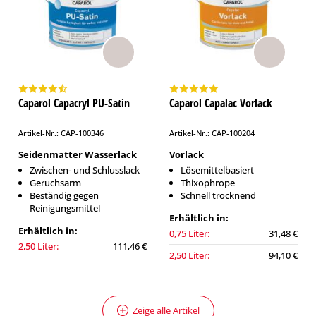
Caparol Capacryl PU-Satin
Caparol Capalac Vorlack
Artikel-Nr.: CAP-100346
Artikel-Nr.: CAP-100204
Seidenmatter Wasserlack
Vorlack
Zwischen- und Schlusslack
Lösemittelbasiert
Geruchsarm
Thixophrope
Beständig gegen
Schnell trocknend
Reinigungsmittel
Erhältlich in:
Erhältlich in:
0,75 Liter:
31,48 €
2,50 Liter:
111,46 €
2,50 Liter:
94,10 €
Zeige alle Artikel