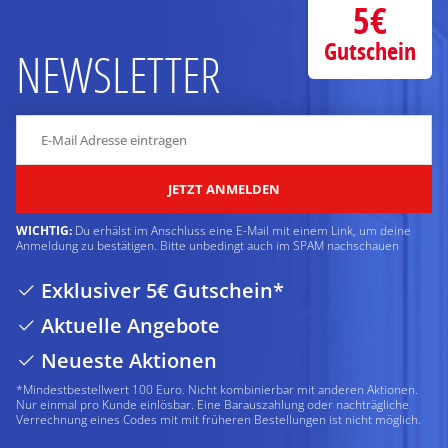
5€
Gutschein
NEWSLETTER
JETZT ANMELDEN
WICHTIG:
Du erhälst im Anschluss eine E-Mail mit einem Link, um deine
Anmeldung zu bestätigen. Bitte unbedingt auch im SPAM nachschauen
Exklusiver 5€ Gutschein*
Aktuelle Angebote
Neueste Aktionen
*Mindestbestellwert 100 Euro. Nicht kombinierbar mit anderen Aktionen.
Nur einmal pro Kunde einlösbar. Eine Barauszahlung oder nachträgliche
Verrechnung eines Codes mit mit früheren Bestellungen ist nicht möglich.