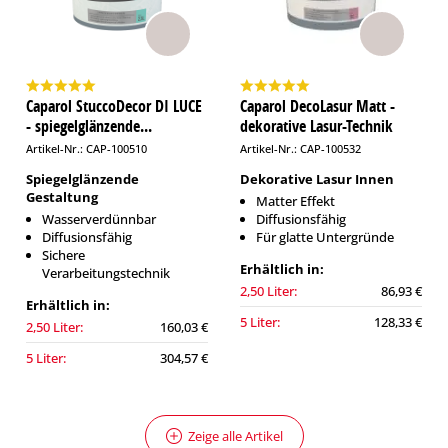
Caparol StuccoDecor DI LUCE
Caparol DecoLasur Matt -
- spiegelglänzende...
dekorative Lasur-Technik
Artikel-Nr.: CAP-100510
Artikel-Nr.: CAP-100532
Spiegelglänzende
Dekorative Lasur Innen
Gestaltung
Matter Effekt
Wasserverdünnbar
Diffusionsfähig
Diffusionsfähig
Für glatte Untergründe
Sichere
Erhältlich in:
Verarbeitungstechnik
2,50 Liter:
86,93 €
Erhältlich in:
5 Liter:
128,33 €
2,50 Liter:
160,03 €
5 Liter:
304,57 €
Zeige alle Artikel