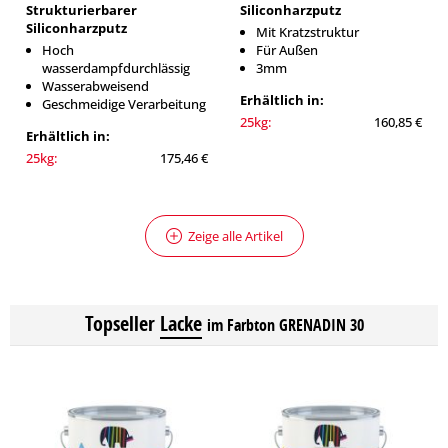
Strukturierbarer
Siliconharzputz
Siliconharzputz
Mit Kratzstruktur
Hoch
Für Außen
wasserdampfdurchlässig
3mm
Wasserabweisend
Erhältlich in:
Geschmeidige Verarbeitung
25kg:
160,85 €
Erhältlich in:
25kg:
175,46 €
Zeige alle Artikel
Topseller
Lacke
im Farbton GRENADIN 30