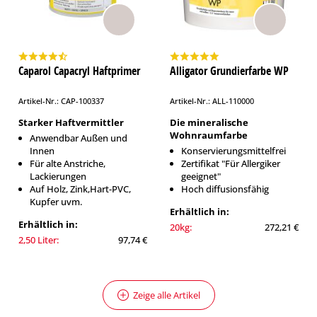
Caparol Capacryl Haftprimer
Alligator Grundierfarbe WP
Artikel-Nr.: CAP-100337
Artikel-Nr.: ALL-110000
Starker Haftvermittler
Die mineralische
Wohnraumfarbe
Anwendbar Außen und
Innen
Konservierungsmittelfrei
Für alte Anstriche,
Zertifikat "Für Allergiker
Lackierungen
geeignet"
Auf Holz, Zink,Hart-PVC,
Hoch diffusionsfähig
Kupfer uvm.
Erhältlich in:
Erhältlich in:
20kg:
272,21 €
2,50 Liter:
97,74 €
Zeige alle Artikel