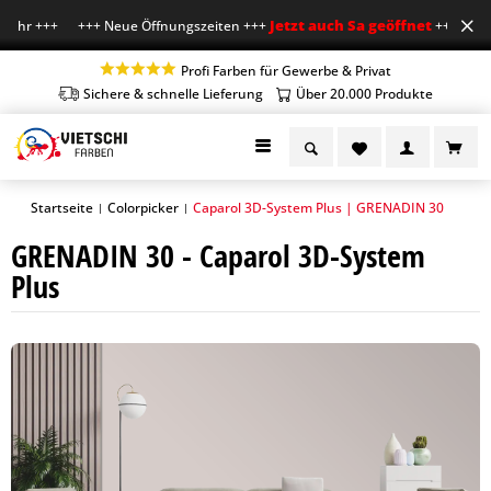
Jetzt auch Sa geöffnet
 Uhr +++ +++ Neue Öffnungszeiten +++
+++ Mo-Fr 7-
Profi Farben für Gewerbe & Privat
Sichere & schnelle Lieferung
Über 20.000 Produkte
Startseite
Colorpicker
Caparol 3D-System Plus | GRENADIN 30
|
|
GRENADIN 30 - Caparol 3D-System
Plus