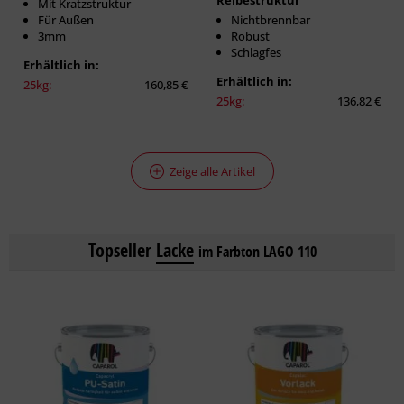
Reibestruktur
Mit Kratzstruktur
Für Außen
Nichtbrennbar
3mm
Robust
Schlagfes
Erhältlich in:
Erhältlich in:
25kg:
160,85 €
25kg:
136,82 €
Zeige alle Artikel
Topseller
Lacke
im Farbton LAGO 110