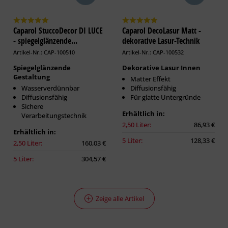
Caparol StuccoDecor DI LUCE
Caparol DecoLasur Matt -
- spiegelglänzende...
dekorative Lasur-Technik
Artikel-Nr.: CAP-100510
Artikel-Nr.: CAP-100532
Spiegelglänzende
Dekorative Lasur Innen
Gestaltung
Matter Effekt
Wasserverdünnbar
Diffusionsfähig
Diffusionsfähig
Für glatte Untergründe
Sichere
Erhältlich in:
Verarbeitungstechnik
2,50 Liter:
86,93 €
Erhältlich in:
5 Liter:
128,33 €
2,50 Liter:
160,03 €
5 Liter:
304,57 €
Zeige alle Artikel