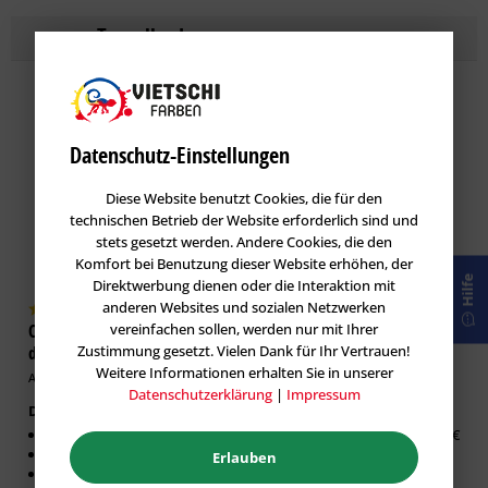
Topseller
Lasuren
im Farbton LAGO 110
Datenschutz-Einstellungen
Diese Website benutzt Cookies, die für den
technischen Betrieb der Website erforderlich sind und
stets gesetzt werden. Andere Cookies, die den
Komfort bei Benutzung dieser Website erhöhen, der
Hilfe
Direktwerbung dienen oder die Interaktion mit
anderen Websites und sozialen Netzwerken
vereinfachen sollen, werden nur mit Ihrer
Caparol DecoLasur Matt -
GORI 33 Sensitiv-Lasur
Zustimmung gesetzt. Vielen Dank für Ihr Vertrauen!
dekorative Lasur-Technik
Holzlasur
Weitere Informationen erhalten Sie in unserer
Artikel-Nr.: CAP-100532
Artikel-Nr.: GOR-100019
Datenschutzerklärung
|
Impressum
Dekorative Lasur Innen
Erhältlich in:
Matter Effekt
0,75 Liter:
26,63 €
Diffusionsfähig
Erlauben
Für glatte Untergründe