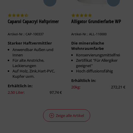
Caparol Capacryl Haftprimer
Alligator Grundierfarbe WP
Artikel-Nr.: CAP-100337
Artikel-Nr.: ALL-110000
Starker Haftvermittler
Die mineralische
Wohnraumfarbe
Anwendbar Außen und
Innen
Konservierungsmittelfrei
Für alte Anstriche,
Zertifikat "Für Allergiker
Lackierungen
geeignet"
Auf Holz, Zink,Hart-PVC,
Hoch diffusionsfähig
Kupfer uvm.
Erhältlich in:
Erhältlich in:
20kg:
272,21 €
2,50 Liter:
97,74 €
Zeige alle Artikel