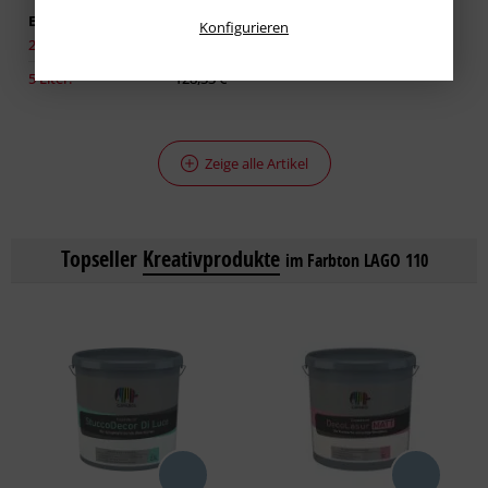
Erhältlich in:
Konfigurieren
2,50 Liter:
86,93 €
5 Liter:
128,33 €
Zeige alle Artikel
Topseller
Kreativprodukte
im Farbton LAGO 110