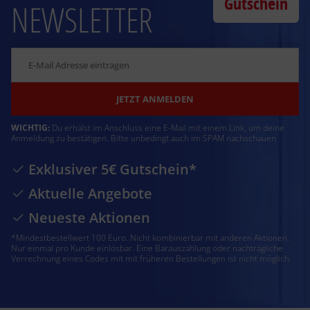
Gutschein
NEWSLETTER
JETZT ANMELDEN
WICHTIG:
Du erhälst im Anschluss eine E-Mail mit einem Link, um deine
Anmeldung zu bestätigen. Bitte unbedingt auch im SPAM nachschauen
Exklusiver 5€ Gutschein*
Aktuelle Angebote
Neueste Aktionen
*Mindestbestellwert 100 Euro. Nicht kombinierbar mit anderen Aktionen.
Nur einmal pro Kunde einlösbar. Eine Barauszahlung oder nachträgliche
Verrechnung eines Codes mit mit früheren Bestellungen ist nicht möglich.