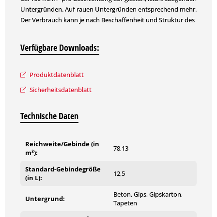
Untergründen. Auf rauen Untergründen entsprechend mehr.
Der Verbrauch kann je nach Beschaffenheit und Struktur des
Untergrunds sowie Auftragsverfahren variieren. Die genauen
Verbrauchswerte sind durch eine Probebeschichtung zu
Verfügbare Downloads:
ermitteln.
Produktdatenblatt
Sicherheitsdatenblatt
Technische Daten
Reichweite/Gebinde (in
78,13
m²):
Standard-Gebindegröße
12,5
(in L):
Beton, Gips, Gipskarton,
Untergrund:
Tapeten