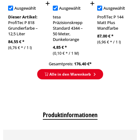
Ausgewählt
Ausgewählt
Ausgewählt
Dieser Artikel:
tesa
ProfiTec P 144
ProfiTec P 818
Präzisionskrepp
Matt Plus
Grundierfarbe –
Standard 4344 –
Wandfarbe
12,5 Liter
50 Meter,
87,00 € *
Dunkelorange
84,55 € *
(6,96 € * / 1 l)
4,85 € *
(6,76 € * / 1 l)
(0,10 € * / 1 M)
Gesamtpreis:
176,40
€*
Alle in den Warenkorb
Produktinformationen