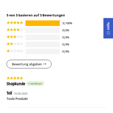
5 von 5 basieren auf 3 Bewertungen
3|100%
Hilfe
0|0%
0|0%
0|0%
0|0%
Bewertung abgeben
Shopkunde
verifiziert
Toll
16.09.2025
Tools Produkt