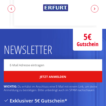
5€
Gutschein
NEWSLETTER
JETZT ANMELDEN
WICHTIG:
Du erhälst im Anschluss eine E-Mail mit einem Link, um deine
Anmeldung zu bestätigen. Bitte unbedingt auch im SPAM nachschauen
Exklusiver 5€ Gutschein*