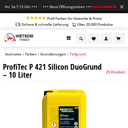
Jetzt auch Sa geöffn
 Uhr, Sa 7-12 Uhr +++ +++ Neue Öffnungszeiten +++
Profi Farben für Gewerbe & Privat
Sichere & schnelle Lieferung
Über 20.000 Produkte
Startseite
Farben
Grundierungen
Tiefgrund
|
|
|
ProfiTec P 421 Silicon DuoGrund
– 10 Liter
Drucken