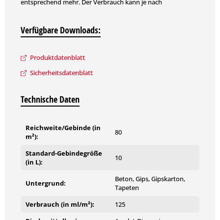
entsprechend mehr. Der Verbrauch kann je nach
Saugfähigkeit des Untergrunds und Auftragsverfahren
variieren. Die genauen Verbrauchswerte sind durch eine
Verfügbare Downloads:
Probebeschichtung zu ermitteln.
Produktdatenblatt
Sicherheitsdatenblatt
Technische Daten
Reichweite/Gebinde (in
80
m²):
Standard-Gebindegröße
10
(in L):
Beton, Gips, Gipskarton,
Untergrund:
Tapeten
Verbrauch (in ml/m²):
125