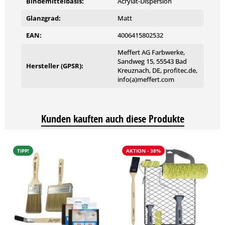
Bindemittelbasis:
Acrylat-Dispersion
Glanzgrad:
Matt
EAN:
4006415802532
Meffert AG Farbwerke,
Sandweg 15, 55543 Bad
Hersteller (GPSR):
Kreuznach, DE, profitec.de,
info(a)meffert.com
Kunden kauften auch diese Produkte
TIPP!
AKTION - 38%