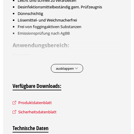
Leicht und schnell zu verarbeiten
Desinfektionsmittelbeständig gem. Prüfzeugnis
Dünnschichtig
Lösemittel- und Weichmacherfrei
Frei von foggingaktiven Substanzen
Emissionsprüfung nach AgBB
Anwendungsbereich:
Nur Innen
Einsatzbereich:
ausklappen
Alle Wand- und Deckenflächen im privaten und
gewerblichen Bereich
Verfügbare Downloads:
Beanspruchte Wandflächen
Anspruchsvoller Wohnbereich
Produktdatenblatt
Technische Daten:
Sicherheitsdatenblatt
Bindemittel:
Kunststoffdispersion
Verbrauch:
ca. 130 - 150 ml/m²
Technische Daten
Farbton:
Weiß