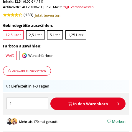
Inhalt:
12.5 l (6,00 € * / 1 l)
Artikel-Nr.:
ALL-110062.1
|
inkl. MwSt.
zzgl. Versandkosten
(
133
)
Jetzt bewerten
Gebindegröße auswählen:
12,5 Liter
2,5 Liter
5 Liter
1,25 Liter
Farbton auswählen:
Weiß
Wunschfarbton
Auswahl zurücksetzen
Lieferzeit in 1-3 Tagen
In den
Warenkorb
Merken
Mehr als 170 mal gekauft