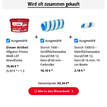
Wird oft zusammen gekauft
Ausgewählt
Ausgewählt
Ausgewählt
Dieser Artikel:
Storch 1430 –
Storch 150010 –
Alligator Presto
Großflächenwalze
Kleinflächenwalze
Weiß LEF
DuraSTAR 12,
DuraSTAR 12,
Wandfarbe
Kern-Ø 60 mm –
Kern-Ø 16 mm, 10
Farbroller
cm Breite
75,00 € *
16,16 € *
2,18 € *
(6,00 € * / 1 l)
Gesamtpreis:
93,34
€*
Alle in den Warenkorb