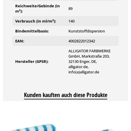
Glasgewebe
Reichweite/Gebinde (in
89
m²):
Beschichtungsaufbau
Verbrauch (in ml/m²):
140
Erstbeschichtungen
Bindemittelbasis:
Kunststoffdispersion
Grundbeschichtung
: Tiefgrund LKF, Multi-Grund 3 in 1,
EAN:
4002822012342
Grundweiß LEF oder Grundierfarbe WP
Zwischenbeschichtung
: max. 3% verdünnt
ALLIGATOR FARBWERKE
GmbH, Markstraße 203,
Schlussbeschichtung
: möglichst unverdünnt
Hersteller (GPSR):
32130 Enger, DE,
alligator.de,
info(a)alligator.de
Überholungsbeschichtungen
Grundbeschichtung
: Multi-Grund 3 in 1, Grundweiß LEF
Kunden kauften auch diese Produkte
oder Grundierfarbe WP – auf tragfähigen Untergründen
kann auf eine zusätzliche Grundierung verzichtet werden.
Zwischenbeschichtung
: max. 3% verdünnt
Schlussbeschichtung
: möglichst unverdünnt
Untergrundbedingungen