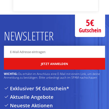
5€
Gutschein
NEWSLETTER
JETZT ANMELDEN
WICHTIG:
Du erhälst im Anschluss eine E-Mail mit einem Link, um deine
Anmeldung zu bestätigen. Bitte unbedingt auch im SPAM nachschauen
Exklusiver 5€ Gutschein*
Aktuelle Angebote
Neueste Aktionen