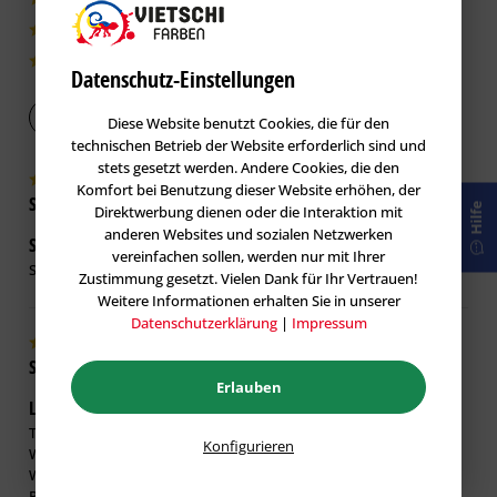
0|0%
0|0%
0|0%
Datenschutz-Einstellungen
Bewertung abgeben
Diese Website benutzt Cookies, die für den
technischen Betrieb der Website erforderlich sind und
stets gesetzt werden. Andere Cookies, die den
Komfort bei Benutzung dieser Website erhöhen, der
Shopkunde
verifiziert
Hilfe
Direktwerbung dienen oder die Interaktion mit
anderen Websites und sozialen Netzwerken
Super Produkt :) lässt sich gut verarbeiten
28.06.2026
vereinfachen sollen, werden nur mit Ihrer
Super Produkt :) lässt sich gut verarbeiten
Zustimmung gesetzt. Vielen Dank für Ihr Vertrauen!
Weitere Informationen erhalten Sie in unserer
Datenschutzerklärung
|
Impressum
Shopkunde
verifiziert
Erlauben
Lieferung und Preis absolut akzeptabel.
08.10.2025
Top Produkt, zu einem spitzen Preis.
Konfigurieren
Wurde direkt verarbeitet und liefert ein super Ergebnis.
Wir haben damit Rigips-Wände vollflächig gespachtelt nach einer
Renovierung.