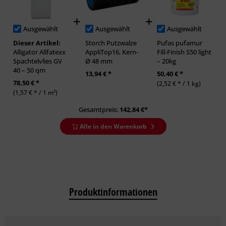
Ausgewählt
Ausgewählt
Ausgewählt
Dieser Artikel:
Storch Putzwalze
Pufas pufamur
Alligator Allfatexx
AppliTop16, Kern-
Fill-Finish S50 light
Spachtelvlies GV
Ø 48 mm
– 20kg
40 – 50 qm
13,94 € *
50,40 € *
78,50 € *
(2,52 € * / 1 kg)
(1,57 € * / 1 m²)
Gesamtpreis:
142,84
€*
Alle in den Warenkorb
Produktinformationen