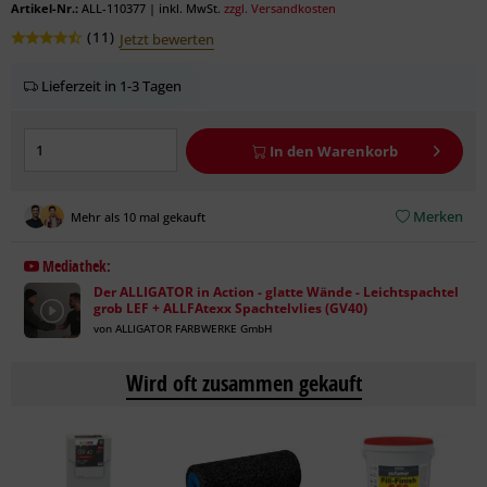
Artikel-Nr.:
ALL-110377
|
inkl. MwSt.
zzgl. Versandkosten
(
11
)
Jetzt bewerten
Lieferzeit in 1-3 Tagen
In den
Warenkorb
Merken
Mehr als 10 mal gekauft
Mediathek:
Der ALLIGATOR in Action - glatte Wände - Leichtspachtel
grob LEF + ALLFAtexx Spachtelvlies (GV40)
von ALLIGATOR FARBWERKE GmbH
Wird oft zusammen gekauft