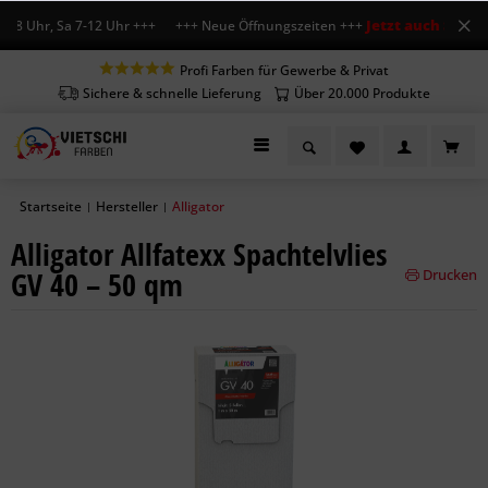
Jetzt auch Sa geöf
18 Uhr, Sa 7-12 Uhr +++ +++ Neue Öffnungszeiten +++
Profi Farben für Gewerbe & Privat
Sichere & schnelle Lieferung
Über 20.000 Produkte
Startseite
Hersteller
Alligator
|
|
Alligator Allfatexx Spachtelvlies
GV 40 – 50 qm
Drucken