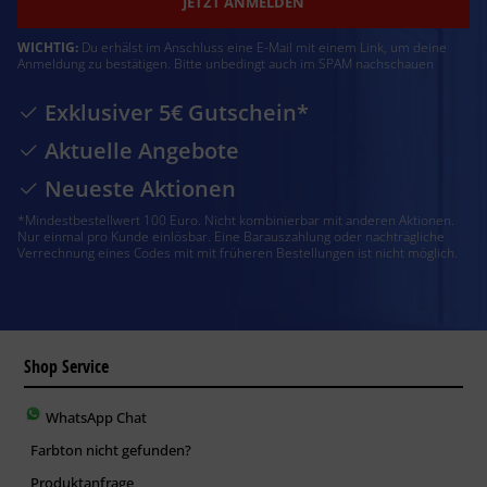
JETZT ANMELDEN
WICHTIG:
Du erhälst im Anschluss eine E-Mail mit einem Link, um deine
Anmeldung zu bestätigen. Bitte unbedingt auch im SPAM nachschauen
Exklusiver 5€ Gutschein*
Aktuelle Angebote
Neueste Aktionen
*Mindestbestellwert 100 Euro. Nicht kombinierbar mit anderen Aktionen.
Nur einmal pro Kunde einlösbar. Eine Barauszahlung oder nachträgliche
Verrechnung eines Codes mit mit früheren Bestellungen ist nicht möglich.
Shop Service
WhatsApp Chat
Farbton nicht gefunden?
Produktanfrage