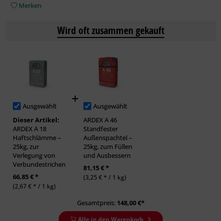
Merken
Wird oft zusammen gekauft
Ausgewählt
Ausgewählt
Dieser Artikel:
ARDEX A 46
ARDEX A 18
Standfester
Haftschlämme –
Außenspachtel –
25kg, zur
25kg, zum Füllen
Verlegung von
und Ausbessern
Verbundestrichen
81,15 € *
66,85 € *
(3,25 € * / 1 kg)
(2,67 € * / 1 kg)
Gesamtpreis:
148,00
€*
Alle in den Warenkorb