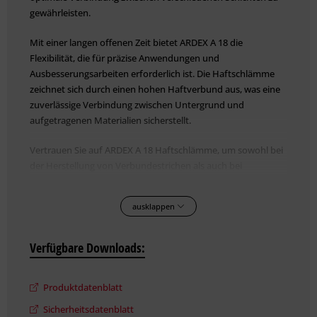
gewährleisten.
Mit einer langen offenen Zeit bietet ARDEX A 18 die
Flexibilität, die für präzise Anwendungen und
Ausbesserungsarbeiten erforderlich ist. Die Haftschlämme
zeichnet sich durch einen hohen Haftverbund aus, was eine
zuverlässige Verbindung zwischen Untergrund und
aufgetragenen Materialien sicherstellt.
Vertrauen Sie auf ARDEX A 18 Haftschlämme, um sowohl bei
der Herstellung von Verbundestrichen als auch bei
Ausbesserungsarbeiten mit Zementmörteln herausragende
Ergebnisse zu erzielen. Die kombinierten Eigenschaften von
ausklappen
langer offener Zeit und hohem Haftverbund machen diese
Haftschlämme zu einer ausgezeichneten Wahl für
professionelle Bauprojekte.
Verfügbare Downloads:
Eigenschaften:
Produktdatenblatt
Haftschlämme für die Herstellung von Verbundestrichen
Sicherheitsdatenblatt
Haftbrücke für Ausbesserungsarbeiten mit