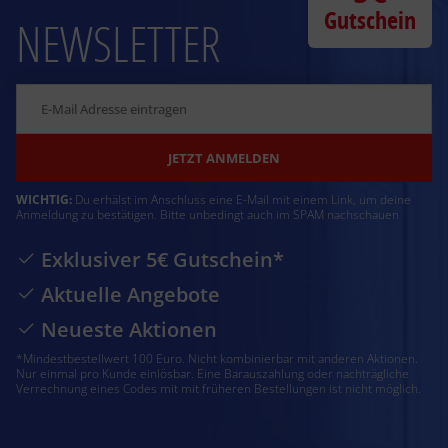
Gutschein
NEWSLETTER
JETZT ANMELDEN
WICHTIG:
Du erhälst im Anschluss eine E-Mail mit einem Link, um deine
Anmeldung zu bestätigen. Bitte unbedingt auch im SPAM nachschauen
Exklusiver 5€ Gutschein*
Aktuelle Angebote
Neueste Aktionen
*Mindestbestellwert 100 Euro. Nicht kombinierbar mit anderen Aktionen.
Nur einmal pro Kunde einlösbar. Eine Barauszahlung oder nachträgliche
Verrechnung eines Codes mit mit früheren Bestellungen ist nicht möglich.