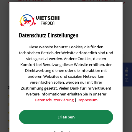
Datenschutz-Einstellungen
Diese Website benutzt Cookies, die für den
technischen Betrieb der Website erforderlich sind und
Kundenbewertungen / Erfahrungen
stets gesetzt werden. Andere Cookies, die den
Komfort bei Benutzung dieser Website erhöhen, der
Hilfe
Direktwerbung dienen oder die Interaktion mit
anderen Websites und sozialen Netzwerken
vereinfachen sollen, werden nur mit Ihrer
0 von 5 basieren auf 0 Bewertungen
Zustimmung gesetzt. Vielen Dank für Ihr Vertrauen!
Weitere Informationen erhalten Sie in unserer
0|0%
Datenschutzerklärung
|
Impressum
0|0%
0|0%
Erlauben
0|0%
0|0%