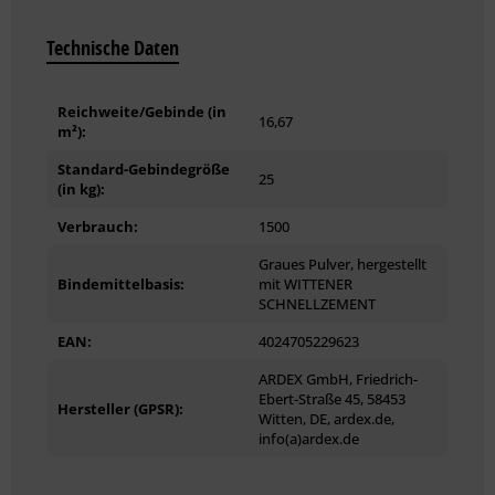
Zementmörteln
lange offene Zeit
Technische Daten
hoher Haftverbund
Weitere technische Details und Hinweise zur Verarbeitung
Reichweite/Gebinde (in
16,67
m²):
können Sie dem Produktdatenblatt entnehmen.
Standard-Gebindegröße
25
(in kg):
Verbrauch:
1500
Graues Pulver, hergestellt
Bindemittelbasis:
mit WITTENER
SCHNELLZEMENT
EAN:
4024705229623
ARDEX GmbH, Friedrich-
Ebert-Straße 45, 58453
Hersteller (GPSR):
Witten, DE, ardex.de,
info(a)ardex.de