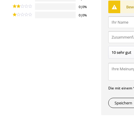
Bewe
0|0%
0|0%
Die mit einem *
Speichern