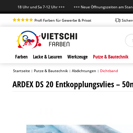
-Fr 7-18 Uhr und Sa 7-12 Uhr +++ +++ Neue Öffnungszeiten am Standort 
Profi Farben für Gewerbe & Privat
Sicher
Farben
Lacke & Lasuren
Werkzeuge
Putze & Bautechnik
Startseite
Putze & Bautechnik
Abdichtungen
Dichtband
|
|
|
ARDEX DS 20 Entkopplungsvlies – 50