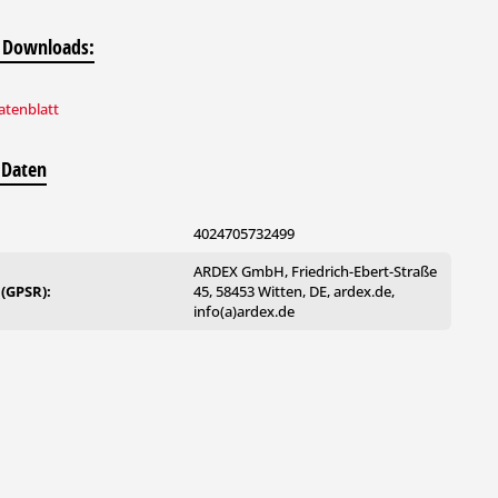
 Downloads:
tenblatt
 Daten
4024705732499
ARDEX GmbH, Friedrich-Ebert-Straße
 (GPSR):
45, 58453 Witten, DE, ardex.de,
info(a)ardex.de