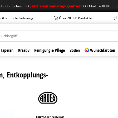
Jetzt auch samstags geöffnet
in Bochum +++
+++ Mo-Fr 7-18 Uhr und Sa 7
e & schnelle Lieferung
Über 20.000 Produkte
Tapeten
Kreativ
Reinigung & Pflege
Boden
Wunschfarbton
m, Entkopplungs-
Kurzbeschreibung