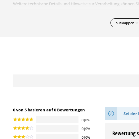
Weitere technische Details und Hinweise zur Verarbeitung können 
ausklappen
0 von 5 basieren auf 0 Bewertungen
Sei der 
0|0%
0|0%
Bewertung s
0|0%