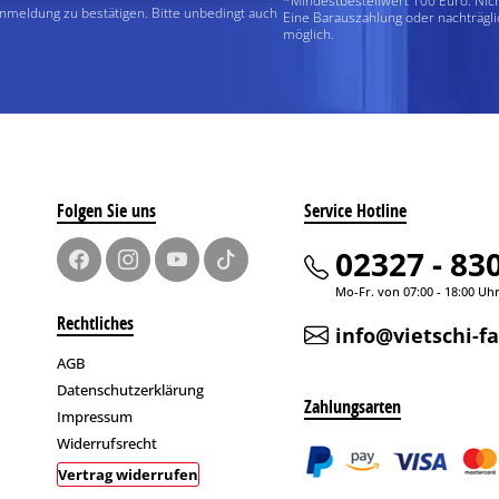
*Mindestbestellwert 100 Euro. Nic
Anmeldung zu bestätigen. Bitte unbedingt auch
Eine Barauszahlung oder nachträgli
möglich.
Folgen Sie uns
Service Hotline
02327 - 83
Mo-Fr. von 07:00 - 18:00 Uh
Rechtliches
info@vietschi-f
AGB
Datenschutzerklärung
Zahlungsarten
Impressum
Widerrufsrecht
Vertrag widerrufen