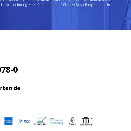
ht kombinierbar mit anderen Aktionen. Nur einmal pro Kunde einlösbar.
che Verrechnung eines Codes mit mit früheren Bestellungen ist nicht
078-0
r
arben.de