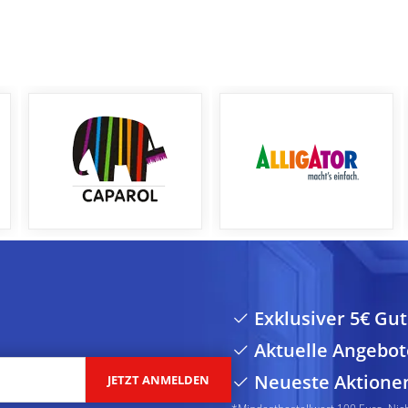
Exklusiver 5€ Gu
Aktuelle Angebot
Neueste Aktione
JETZT ANMELDEN