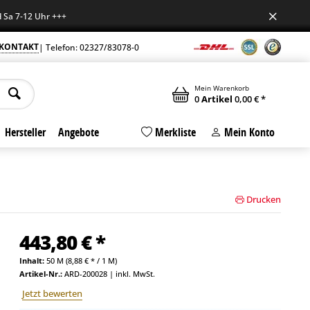
-12 Uhr +++
KONTAKT
| Telefon: 02327/83078-0
Mein Warenkorb
0
Artikel
0,00 € *
Hersteller
Angebote
Merkliste
Mein Konto
Drucken
443,80 € *
Inhalt:
50 M (8,88 € * / 1 M)
Artikel-Nr.:
ARD-200028
|
inkl. MwSt.
Jetzt bewerten