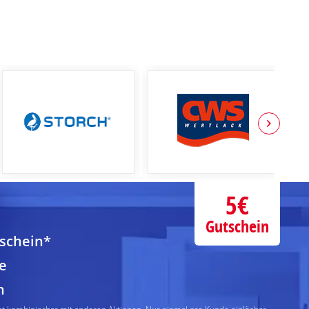
5€
Gutschein
tschein*
e
n