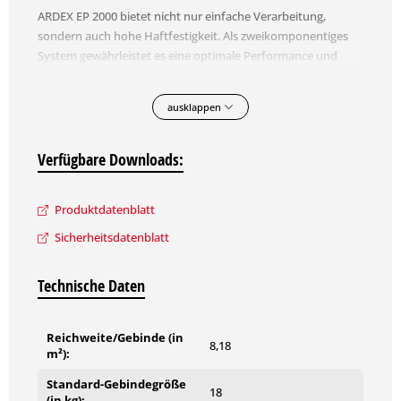
ARDEX EP 2000 bietet nicht nur einfache Verarbeitung,
sondern auch hohe Haftfestigkeit. Als zweikomponentiges
System gewährleistet es eine optimale Performance und
Haltbarkeit in verschiedensten Bauprojekten.
ausklappen
Eigenschaften:
lösemittelfrei
Verfügbare Downloads:
chemikalienbeständig
roll- und streichfähig
leicht verarbeitbar
Produktdatenblatt
hohe Haftfestigkeit
Sicherheitsdatenblatt
zweikomponentig
Weitere technische Details und Hinweise zur Verarbeitung
Technische Daten
können Sie dem Produktdatenblatt entnehmen.
Reichweite/Gebinde (in
8,18
m²):
Standard-Gebindegröße
18
(in kg):