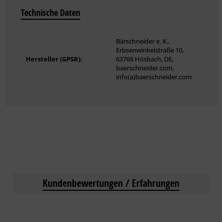
Vorteile & Nutzen
Technische Daten
Einfache Handhabung
Wartungsfrei
Bärschneider e. K.,
Haube und Wanne aus rostfreiem Edelstahl
Erbsenwinkelstraße 10,
Robuste Qualität – Made in Germany
Hersteller (GPSR):
63768 Hösbach, DE,
baerschneider.com,
Qualitätszubehör
info(a)baerschneider.com
Bärschneider Profi-Kleistergeräte für alle Tapeten und
Vliestapeten in allen Arbeitsbreiten bis hin zu 150 cm.
Kundenbewertungen / Erfahrungen