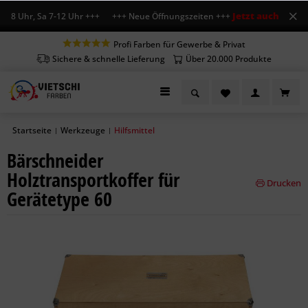
Jetzt auch Sa geö
-18 Uhr, Sa 7-12 Uhr +++ +++ Neue Öffnungszeiten +++
Profi Farben für Gewerbe & Privat
Sichere & schnelle Lieferung
Über 20.000 Produkte
Startseite
Werkzeuge
Hilfsmittel
|
|
Bärschneider
Holztransportkoffer für
Drucken
Gerätetype 60