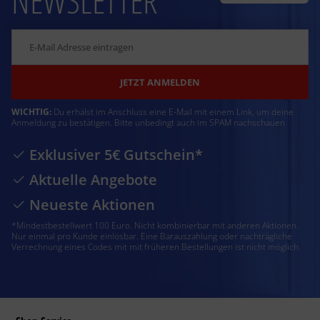
NEWSLETTER
JETZT ANMELDEN
WICHTIG:
Du erhälst im Anschluss eine E-Mail mit einem Link, um deine
Anmeldung zu bestätigen. Bitte unbedingt auch im SPAM nachschauen
Exklusiver 5€ Gutschein*
Aktuelle Angebote
Neueste Aktionen
*Mindestbestellwert 100 Euro. Nicht kombinierbar mit anderen Aktionen.
Nur einmal pro Kunde einlösbar. Eine Barauszahlung oder nachträgliche
Verrechnung eines Codes mit mit früheren Bestellungen ist nicht möglich.