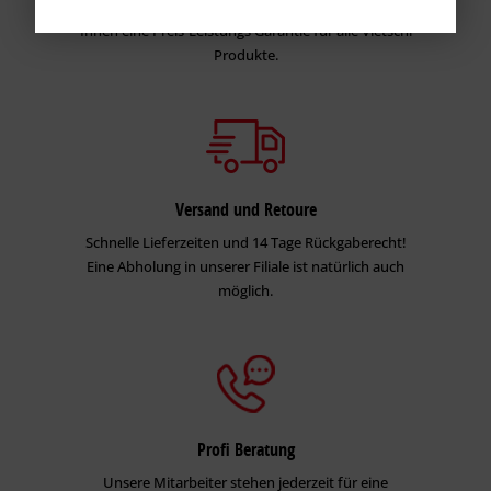
Wir stehen hinter unseren Produkten und geben
Ihnen eine Preis-Leistungs Garantie für alle Vietschi
Produkte.
Versand und Retoure
Schnelle Lieferzeiten und 14 Tage Rückgaberecht!
Eine Abholung in unserer Filiale ist natürlich auch
möglich.
Profi Beratung
Unsere Mitarbeiter stehen jederzeit für eine