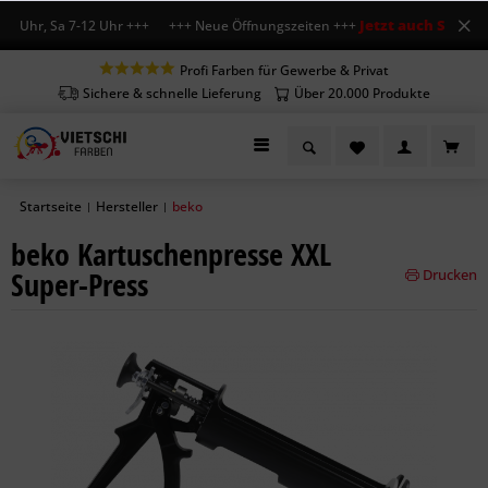
Jetzt auch Sa geöf
18 Uhr, Sa 7-12 Uhr +++ +++ Neue Öffnungszeiten +++
Profi Farben für Gewerbe & Privat
Sichere & schnelle Lieferung
Über 20.000 Produkte
Startseite
Hersteller
beko
|
|
beko Kartuschenpresse XXL
Super-Press
Drucken