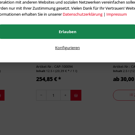
eraktion mit anderen Websites und sozialen Netzwerken vereinfachen solle
den nur mit Ihrer Zustimmung gesetzt. Vielen Dank für Ihr Vertrauen! Weit
ormationen erhalten Sie in unserer
Datenschutzerklärung
|
Impressum
Erlauben
Konfigurieren
 16kg
Caparol IsoDeck Isolierfarbe – 12,5
Caparol Syl
Liter
 möglich.
Artikel-Nr.: CAP-100094
Artikel-Nr.: 
)
Inhalt
12.5 l
(20,39 € * / 1 l)
Inhalt
2.5 l
(12
254,85 € *
ab 30,00 
2
l/m