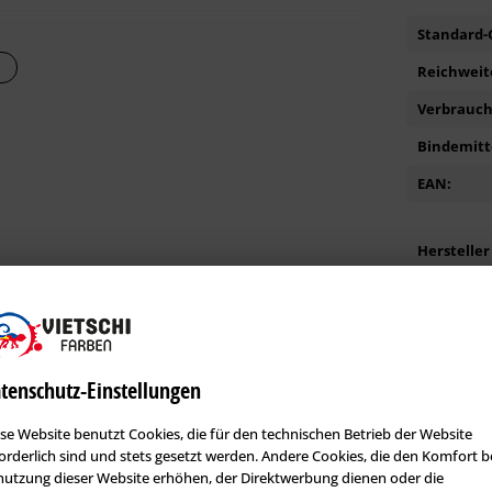
Standard-G
Reichweite
Verbrauch 
Bindemitte
EAN:
btönfarben oder AmphiColor Vollton- und Abtönfarben.
Hersteller
n, um Farbton­unter­­schiede zu vermeiden. Bei Bezug
ch werk­seitig abgetönt lieferbar.
ngigen Farbton­kollektionen abtönbar. Um evtl.
theit überprüfen. Auf zusammenhängenden Flächen nur
Kunden kauften auch diese Produkte
n schwach deckenden Farbtönen wie rot, orange, gelb,
tenschutz-Einstellungen
den Grundiersystemfarbton. Die entsprechenden
tlich. Evtl. kann ein zweiter Deck­anstrich erforderlich
se Website benutzt Cookies, die für den technischen Betrieb der Website
orderlich sind und stets gesetzt werden. Andere Cookies, die den Komfort b
utzung dieser Website erhöhen, der Direktwerbung dienen oder die