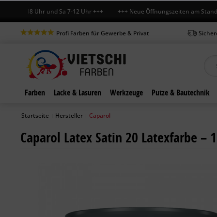
r 7-18 Uhr und Sa 7-12 Uhr +++ +++ Neue Öffnungszeiten am Standort in
Profi Farben für Gewerbe & Privat
Sicher
Farben
Lacke & Lasuren
Werkzeuge
Putze & Bautechnik
Startseite
Hersteller
Caparol
|
|
Caparol Latex Satin 20 Latexfarbe – 1