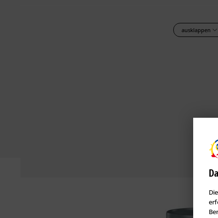
Verpackung/Gebindegrößen
ausklappen
Standardware:
12,5 l
ColorExpress:
12,5 l
Farbtöne
Weiß.
Latex Satin 20 ist selbstabtönbar mit CaparolColor Vollton- und A
Bei Selbstabtönung benötigte Gesamt­menge untereinander vermische
von 100 Litern und mehr in einem Farbton und Auftrag auf Anfrage au
Latex Satin 20
ist im ColorExpress-System maschinell nach allen gä
Abtönfehler zu erkennen, bitte vor Verarbeitung auf Farbtonexak
Farbtöne einer Anfertigung (Charge) verwenden. Bei Verwendung vo
Da
empfehlen wir ein Grundanstrich mit Caparol-Haftgrund im passen
Grundiersystemfarbtöne sind über die ColorExpress Abtöntechnik erhäl
Die
werden.
erf
Ben