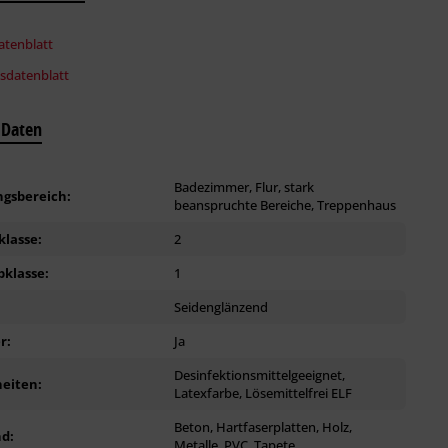
tenblatt
tsdatenblatt
 Daten
Badezimmer, Flur, stark
gsbereich:
beanspruchte Bereiche, Treppenhaus
klasse:
2
bklasse:
1
:
Seidenglänzend
r:
Ja
Desinfektionsmittelgeeignet,
eiten:
Latexfarbe, Lösemittelfrei ELF
Beton, Hartfaserplatten, Holz,
d:
Metalle, PVC, Tapete