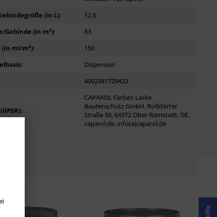
ebindegröße (in L):
12.5
/Gebinde (in m²):
83
(in ml/m²):
150
lbasis:
Dispersion
4002381729422
CAPAROL Farben Lacke
Bautenschutz GmbH, Roßdörfer
 (GPSR):
Straße 50, 64372 Ober-Ramstadt, DE,
caparol.de, info(a)caparol.de
ei
Hilfe