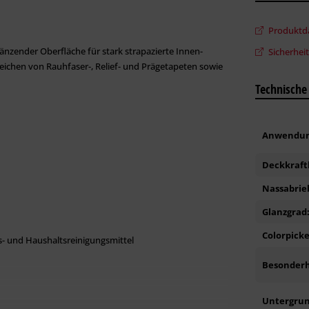
Produktda
län­zen­der Oberfläche für stark strapazierte Innen­
Sicherhei
reichen von Rauh­faser-, Relief- und Prägetapeten sowie
Technische
Anwendun
Deckkraft
Nassabrie
Glanzgrad
Colorpicke
s- und Haushaltsreinigungsmittel
Besonderh
Untergrun