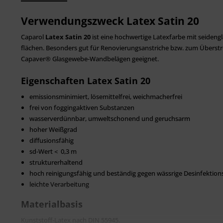
Verwendungszweck Latex Satin 20
Caparol
Latex Satin 20
ist eine hochwertige Latexfarbe mit seiden­­­g
flächen. Besonders gut für Reno­vie­rungs­anstriche bzw. zum Überst
Capaver® Glasgewebe-Wandbelägen ge­eignet.
Eigenschaften Latex Satin 20
emissionsminimiert, lösemittelfrei, weichmacherfrei
frei von foggingaktiven Substanzen
wasserverdünnbar, umweltschonend und geruchsarm
hoher Weißgrad
diffusionsfähig
sd-Wert < 0,3 m
strukturerhaltend
hoch reinigungsfähig und beständig gegen wässrige Desinfektion
leichte Verarbeitung
Materialbasis
Kunststoff-Latex nach DIN 55945.