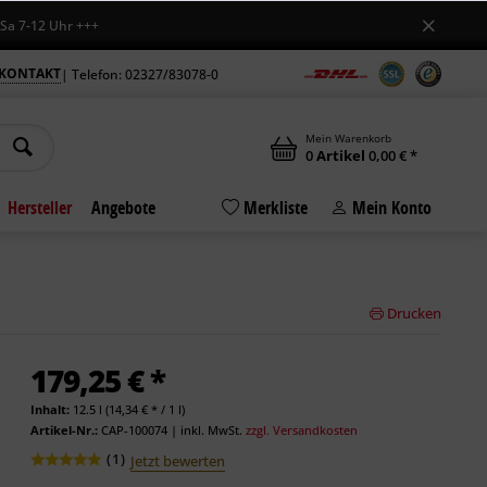
2 Uhr +++
KONTAKT
| Telefon: 02327/83078-0
Mein Warenkorb
0
Artikel
0,00 € *
Hersteller
Angebote
Merkliste
Mein Konto
Drucken
179,25 € *
Inhalt:
12.5 l (14,34 € * / 1 l)
Artikel-Nr.:
CAP-100074
|
inkl. MwSt.
zzgl. Versandkosten
(
1
)
Jetzt bewerten