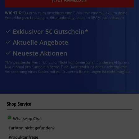
WICHTIG:
Du erhälst im Anschluss eine E-Mail mit einem Link, um deine
Anmeldung zu bestätigen. Bitte unbedingt auch im SPAM nachschauen
Exklusiver 5€ Gutschein*
Aktuelle Angebote
Neueste Aktionen
*Mindestbestellwert 100 Euro. Nicht kombinierbar mit anderen Aktionen.
Nur einmal pro Kunde einlösbar. Eine Barauszahlung oder nachträgliche
Verrechnung eines Codes mit mit früheren Bestellungen ist nicht möglich.
Shop Service
WhatsApp Chat
Farbton nicht gefunden?
Produktanfrage