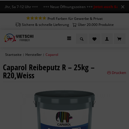
Jetzt auch Sa geöff
8 Uhr, Sa 7-12 Uhr +++ +++ Neue Öffnungszeiten +++
Profi Farben für Gewerbe & Privat
Sichere & schnelle Lieferung
Über 20.000 Produkte
Startseite
Hersteller
Caparol
|
|
Caparol Reibeputz R – 25kg –
R20,Weiss
Drucken