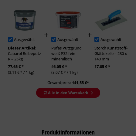
Ausgewählt
Ausgewählt
Ausgewählt
Dieser Artikel:
Pufas Putzgrund
Storch Kunststoff-
Caparol Reibeputz
weiß P32 fein
Glättekelle – 280 x
R – 25kg
mineralisch
140 mm
77,65 € *
46,05 € *
17,85 € *
(3,11 € * / 1 kg)
(3,07 € * / 1 kg)
Gesamtpreis:
141,55
€*
Alle in den Warenkorb
Produktinformationen