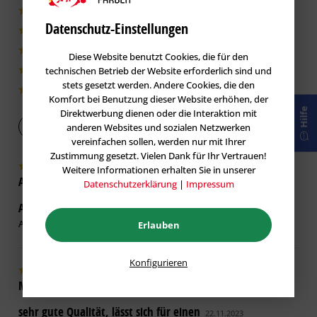
Information Nr. 606 Definition der
8|100%
Datenschutz-Einstellungen
Einsatzbereiche
0|0%
0|0%
Diese Website benutzt Cookies, die für den
innen 1
innen 2
innen 3
außen 1
außen 2
technischen Betrieb der Website erforderlich sind und
0|0%
+
+
–
–
–
stets gesetzt werden. Andere Cookies, die den
0|0%
Komfort bei Benutzung dieser Website erhöhen, der
(–) nicht geeignet / (○) bedingt geeignet / (+) geeignet
Hilfe
Direktwerbung dienen oder die Interaktion mit
Bewertung abgeben
anderen Websites und sozialen Netzwerken
vereinfachen sollen, werden nur mit Ihrer
Zustimmung gesetzt. Vielen Dank für Ihr Vertrauen!
Weitere Informationen erhalten Sie in unserer
Andrea R.
verifiziert
Datenschutzerklärung
|
Impressum
Alles super gelaufen!
27.02.2025
Alles super gelaufen!
Erlauben
Konfigurieren
Michael R.
verifiziert
sehr gute Qualität, lässt sich für einen
22.11.2023