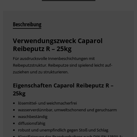
Beschreibung
Verwendungszweck Caparol
Reibeputz R – 25kg
Für ausdrucksvolle Innen­beschichtungen mit
Reibeputzstruktur. Reibeputze sind spielend leicht auf­
zuziehen und zu strukturieren.
Eigenschaften Caparol Reibeputz R –
25kg
lösemittel- und weichmacherfrei
wasserverdünnbar, umweltschonend und geruchsarm
waschbeständig
diffusionsfähig
robust und unempfindlich gegen Stoß und Schlag
Klassifizierung des Brandverhaltens nach DIN EN 13501-1: