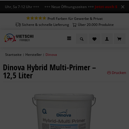
Jetzt auch Sa geöff
8 Uhr, Sa 7-12 Uhr +++ +++ Neue Öffnungszeiten +++
Profi Farben für Gewerbe & Privat
Sichere & schnelle Lieferung
Über 20.000 Produkte
Startseite
Hersteller
Dinova
|
|
Dinova Hybrid Multi-Primer –
12,5 Liter
Drucken