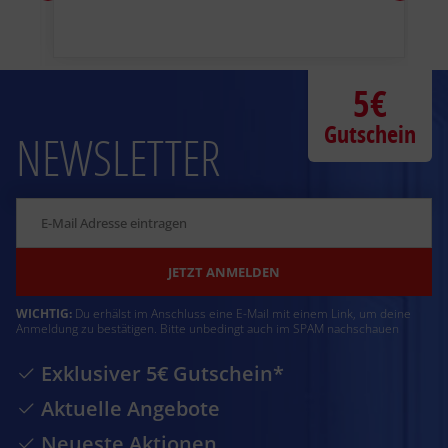
5€
Gutschein
NEWSLETTER
JETZT ANMELDEN
WICHTIG:
Du erhälst im Anschluss eine E-Mail mit einem Link, um deine
Anmeldung zu bestätigen. Bitte unbedingt auch im SPAM nachschauen
Exklusiver 5€ Gutschein*
Aktuelle Angebote
Neueste Aktionen