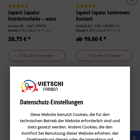
Caparol Capadur
Caparol Capalac Seidenmatt-
Holzdeckenfarbe – weiss
Buntlack
Artikel-Nr.: CAP-100474
Artikel-Nr.: CAP-100250.1.2
Inhalt
0.75 l
(35,67 € * / 1 l)
Inhalt
0.375 l
(52,27 € * / 1 l)
26,75 € *
ab 19,60 € *
Zu den Varianten
Zu den Varianten
Datenschutz-Einstellungen
Diese Website benutzt Cookies, die für den
Kundenbewertungen / Erfahrungen
technischen Betrieb der Website erforderlich sind und
stets gesetzt werden. Andere Cookies, die den
Komfort bei Benutzung dieser Website erhöhen, der
Direktwerbung dienen oder die Interaktion mit