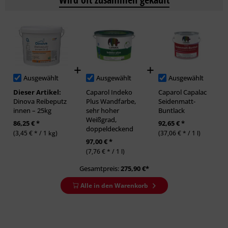
Ausgewählt
Ausgewählt
Ausgewählt
Dieser Artikel:
Caparol Indeko
Caparol Capalac
Dinova Reibeputz
Plus Wandfarbe,
Seidenmatt-
innen – 25kg
sehr hoher
Buntlack
Weißgrad,
86,25 € *
92,65 € *
doppeldeckend
(3,45 € * / 1 kg)
(37,06 € * / 1 l)
97,00 € *
(7,76 € * / 1 l)
Gesamtpreis:
275,90
€*
Alle in den Warenkorb