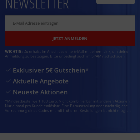
NEWSLETTER
JETZT ANMELDEN
WICHTIG:
Du erhälst im Anschluss eine E-Mail mit einem Link, um deine
Anmeldung zu bestätigen. Bitte unbedingt auch im SPAM nachschauen
Exklusiver 5€ Gutschein*
Aktuelle Angebote
Neueste Aktionen
*Mindestbestellwert 100 Euro. Nicht kombinierbar mit anderen Aktionen.
Nur einmal pro Kunde einlösbar. Eine Barauszahlung oder nachträgliche
Verrechnung eines Codes mit mit früheren Bestellungen ist nicht möglich.