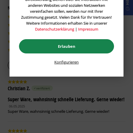
Hilfe
anderen Websites und sozialen Netzwerken
5 von 5 basieren auf 2 Bewertungen
vereinfachen sollen, werden nur mit Ihrer
Zustimmung gesetzt. Vielen Dank für Ihr Vertrauen!
2|100%
Weitere Informationen erhalten Sie in unserer
0|0%
Datenschutzerklärung
|
Impressum
0|0%
0|0%
Erlauben
0|0%
Konfigurieren
Bewertung abgeben
Christian Z.
verifiziert
Super Ware, wahnsinnig schnelle Lieferung. Gerne wieder!
06.05.2025
Super Ware, wahnsinnig schnelle Lieferung. Gerne wieder!