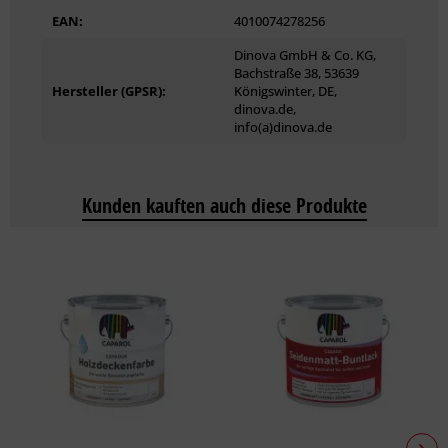
EAN:
4010074278256
Weiß
Abtönbar mit max. 5 % Vollton- und -Abtönfarben ohne
Dinova GmbH & Co. KG,
Veränderung der zugesicherten Eigenschaften
Bachstraße 38, 53639
Hersteller (GPSR):
Königswinter, DE,
Maschinell im DinoMix−Mischsystem abtönbar
dinova.de,
info(a)dinova.de
Verbrauch
K1,5: ab 2,3 kg/m² K2: ab 2,8 kg/m² K3: ab 3,8 kg/m²
Kunden kauften auch diese Produkte
Gebinde
25 kg