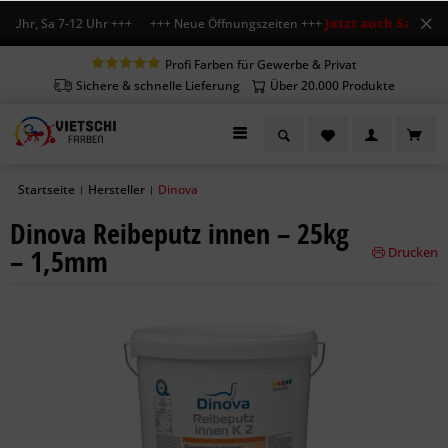
Jetzt auch Sa geöffn
 Uhr, Sa 7-12 Uhr +++ +++ Neue Öffnungszeiten +++
Profi Farben für Gewerbe & Privat
Sichere & schnelle Lieferung
Über 20.000 Produkte
Startseite
Hersteller
Dinova
|
|
Dinova Reibeputz innen – 25kg
– 1,5mm
Drucken