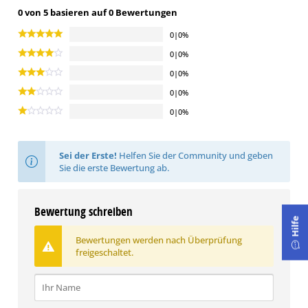
0 von 5 basieren auf 0 Bewertungen
Pendelhärte nach König
0|0%
ca. 197 s
0|0%
0|0%
Druckfestigkeit
0|0%
2
ca. 89 N/mm
0|0%
Sei der Erste!
Helfen Sie der Community und geben
Sie die erste Bewertung ab.
Bewertung schreiben
Hilfe
Bewertungen werden nach Überprüfung
freigeschaltet.