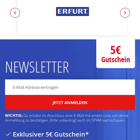
5€
Gutschein
NEWSLETTER
JETZT ANMELDEN
WICHTIG:
Du erhälst im Anschluss eine E-Mail mit einem Link, um deine
Anmeldung zu bestätigen. Bitte unbedingt auch im SPAM nachschauen
Exklusiver 5€ Gutschein*