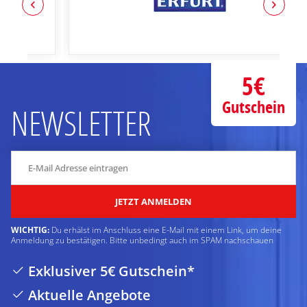
5€
Gutschein
NEWSLETTER
JETZT ANMELDEN
WICHTIG:
Du erhälst im Anschluss eine E-Mail mit einem Link, um deine
Anmeldung zu bestätigen. Bitte unbedingt auch im SPAM nachschauen
Exklusiver 5€ Gutschein*
Aktuelle Angebote