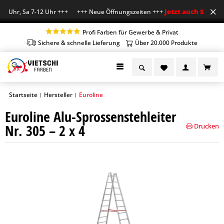
Jetzt auch Sa geöff
8 Uhr, Sa 7-12 Uhr +++ +++ Neue Öffnungszeiten +++
Profi Farben für Gewerbe & Privat
Sichere & schnelle Lieferung
Über 20.000 Produkte
Startseite
Hersteller
Euroline
|
|
Euroline Alu-Sprossenstehleiter
Nr. 305 – 2 x 4
Drucken