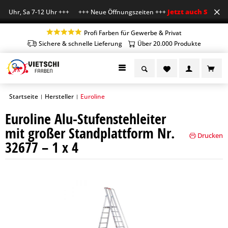
Jetzt auch Sa geöff
8 Uhr, Sa 7-12 Uhr +++ +++ Neue Öffnungszeiten +++
Profi Farben für Gewerbe & Privat
Sichere & schnelle Lieferung
Über 20.000 Produkte
Startseite
Hersteller
Euroline
|
|
Euroline Alu-Stufenstehleiter
mit großer Standplattform Nr.
Drucken
32677 – 1 x 4