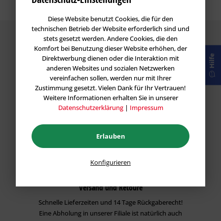
Diese Website benutzt Cookies, die für den
technischen Betrieb der Website erforderlich sind und
stets gesetzt werden. Andere Cookies, die den
Komfort bei Benutzung dieser Website erhöhen, der
Hilfe
Direktwerbung dienen oder die Interaktion mit
anderen Websites und sozialen Netzwerken
vereinfachen sollen, werden nur mit Ihrer
Garantie
Zustimmung gesetzt. Vielen Dank für Ihr Vertrauen!
Wir stehen hinter unseren Produkten und geben
Weitere Informationen erhalten Sie in unserer
Ihnen eine Preis-Leistungs Garantie für alle Vietschi
Datenschutzerklärung
|
Impressum
Produkte.
Erlauben
Konfigurieren
Versand und Retoure
Schnelle Lieferzeiten und 14 Tage Rückgaberecht!
Eine Abholung in unserer Filiale ist natürlich auch