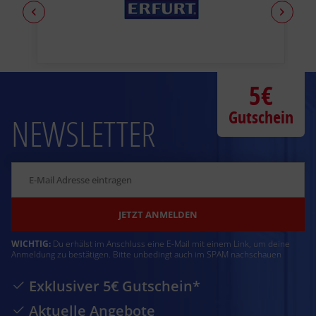
5€
Gutschein
NEWSLETTER
JETZT ANMELDEN
WICHTIG:
Du erhälst im Anschluss eine E-Mail mit einem Link, um deine
Anmeldung zu bestätigen. Bitte unbedingt auch im SPAM nachschauen
Exklusiver 5€ Gutschein*
Aktuelle Angebote