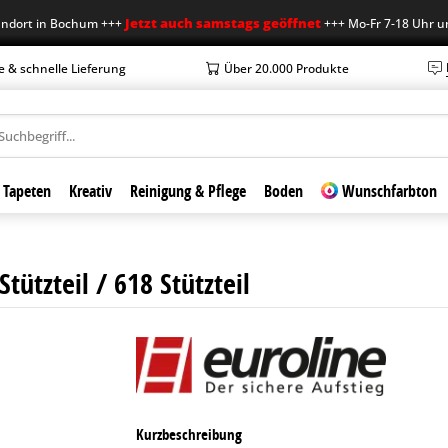
Jetzt auch samstags geöffnet
t in Bochum +++
+++ Mo-Fr 7-18 Uhr und Sa
e & schnelle Lieferung
Über 20.000 Produkte
Tapeten
Kreativ
Reinigung & Pflege
Boden
Wunschfarbton
ützteil / 618 Stützteil
Kurzbeschreibung