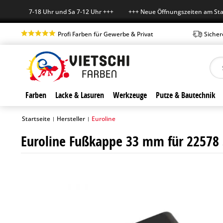
Mo-Fr 7-18 Uhr und Sa 7-12 Uhr +++ +++ Neue Öffnungszeiten am Standor
Profi Farben für Gewerbe & Privat
Sicher
Farben
Lacke & Lasuren
Werkzeuge
Putze & Bautechnik
Startseite
Hersteller
Euroline
|
|
Euroline Fußkappe 33 mm für 22578 St