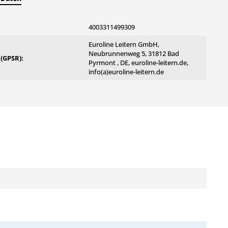
4003311499309
Euroline Leitern GmbH,
Neubrunnenweg 5, 31812 Bad
 (GPSR):
Pyrmont , DE, euroline-leitern.de,
info(a)euroline-leitern.de