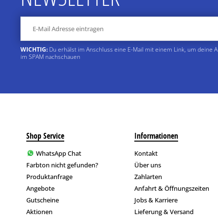
WICHTIG:
Du erhälst im Anschluss eine E-Mail mit einem Link, um deine 
im SPAM nachschauen
Shop Service
Informationen
WhatsApp Chat
Kontakt
Farbton nicht gefunden?
Über uns
Produktanfrage
Zahlarten
Angebote
Anfahrt & Öffnungszeiten
Gutscheine
Jobs & Karriere
Aktionen
Lieferung & Versand