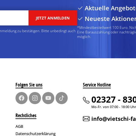
Aktuelle Angebot
Neueste Aktione
JETZT ANMELDEN
*Mindestbestellwert 100 Euro. Nic
Anmeldung zu bestätigen. Bitte unbedingt auch
Eine Barauszahlung oder nachträgli
möglich.
Folgen Sie uns
Service Hotline
02327 - 83
Mo-Fr. von 07:00 - 18:00 Uh
Rechtliches
info@vietschi-f
AGB
Datenschutzerklärung