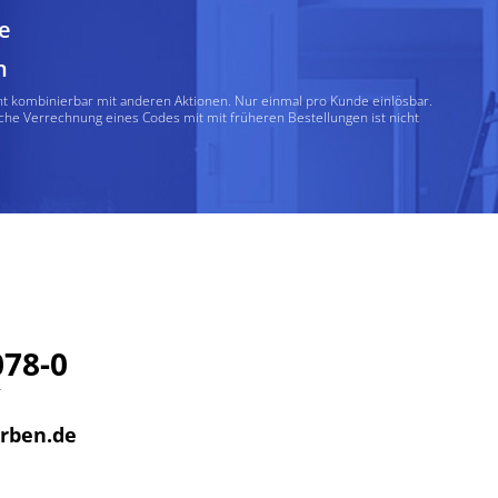
e
n
ht kombinierbar mit anderen Aktionen. Nur einmal pro Kunde einlösbar.
che Verrechnung eines Codes mit mit früheren Bestellungen ist nicht
078-0
r
arben.de