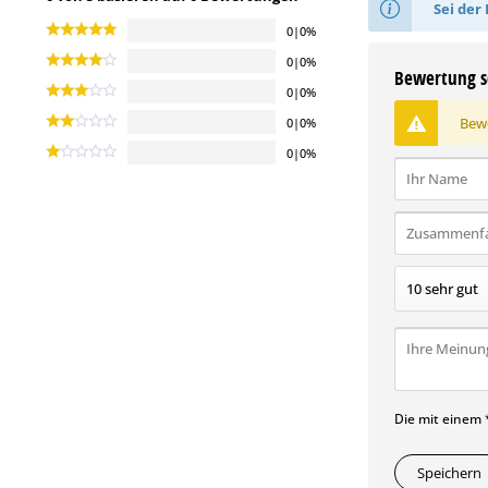
Sei der 
0|0%
0|0%
Bewertung s
0|0%
Bewe
0|0%
0|0%
Die mit einem *
Speichern