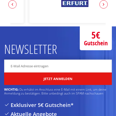
5€
Gutschein
NEWSLETTER
JETZT ANMELDEN
WICHTIG:
Du erhälst im Anschluss eine E-Mail mit einem Link, um deine
Anmeldung zu bestätigen. Bitte unbedingt auch im SPAM nachschauen
Exklusiver 5€ Gutschein*
Aktuelle Angebote