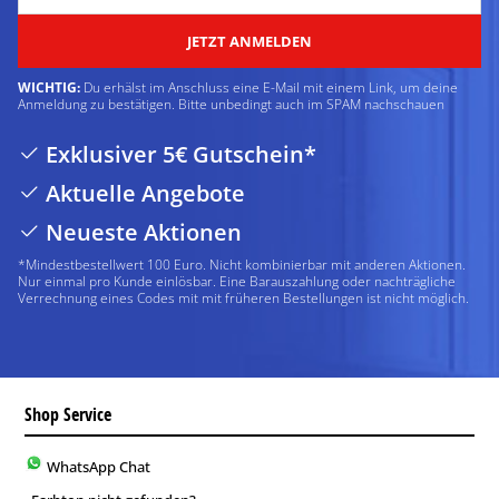
JETZT ANMELDEN
WICHTIG:
Du erhälst im Anschluss eine E-Mail mit einem Link, um deine
Anmeldung zu bestätigen. Bitte unbedingt auch im SPAM nachschauen
Exklusiver 5€ Gutschein*
Aktuelle Angebote
Neueste Aktionen
*Mindestbestellwert 100 Euro. Nicht kombinierbar mit anderen Aktionen.
Nur einmal pro Kunde einlösbar. Eine Barauszahlung oder nachträgliche
Verrechnung eines Codes mit mit früheren Bestellungen ist nicht möglich.
Shop Service
WhatsApp Chat