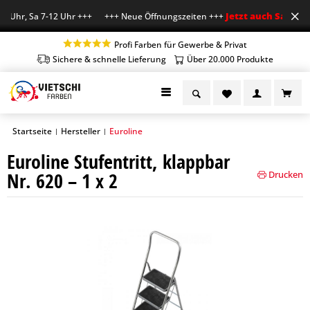
Jetzt auch Sa geöff
8 Uhr, Sa 7-12 Uhr +++ +++ Neue Öffnungszeiten +++
Profi Farben für Gewerbe & Privat
Sichere & schnelle Lieferung
Über 20.000 Produkte
Startseite
Hersteller
Euroline
|
|
Euroline Stufentritt, klappbar
Nr. 620 – 1 x 2
Drucken