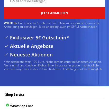
JETZT ANMELDEN
WICHTIG:
Du erhälst im Anschluss eine E-Mail mit einem Link, um deine
Anmeldung zu bestätigen. Bitte unbedingt auch im SPAM nachschauen
Exklusiver 5€ Gutschein*
Aktuelle Angebote
Neueste Aktionen
*Mindestbestellwert 100 Euro. Nicht kombinierbar mit anderen Aktionen.
Nur einmal pro Kunde einlösbar. Eine Barauszahlung oder nachträgliche
Verrechnung eines Codes mit mit früheren Bestellungen ist nicht möglich.
Shop Service
WhatsApp Chat