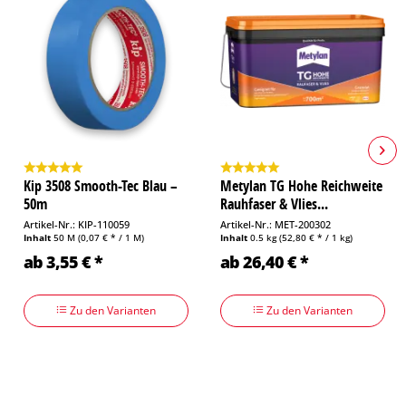
Kip 3508 Smooth-Tec Blau –
Metylan TG Hohe Reichweite
50m
Rauhfaser & Vlies...
Artikel-Nr.: KIP-110059
Artikel-Nr.: MET-200302
Inhalt
50 M
(0,07 € * / 1 M)
Inhalt
0.5 kg
(52,80 € * / 1 kg)
ab 3,55 € *
ab 26,40 € *
Zu den Varianten
Zu den Varianten