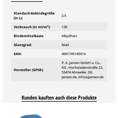
Standard-Gebindegröße
2,5
(in L):
Verbrauch (in ml/m²):
130
Bindemittelbasis:
Alkydharz
Glanzgrad:
Matt
EAN:
4001745145014
P. A. Jansen GmbH u. Co.,
KG , Hochstadenstraße 22,
Hersteller (GPSR):
53474 Ahrweiler, DE,
jansen.de, info(a)jansen.de
Kunden kauften auch diese Produkte