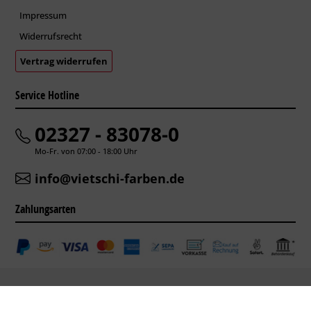
Impressum
Widerrufsrecht
Vertrag widerrufen
Service Hotline
02327 - 83078-0
Mo-Fr. von 07:00 - 18:00 Uhr
info@vietschi-farben.de
Zahlungsarten
* Alle Preise inkl. gesetzl. Mehrwertsteuer zzgl.
Versandkosten
.
Copyright Vietschi-Farben 2005-2021 |
ecommerceagentur alphabytes