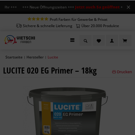
Jetzt auch Sa geöffnet
12 Uhr +++ +++ Neue Öffnungszeiten +++
+++ Mo-Fr 
Profi Farben für Gewerbe & Privat
Sichere & schnelle Lieferung
Über 20.000 Produkte
Startseite
Hersteller
Lucite
|
|
LUCITE 020 EG Primer – 18kg
Drucken