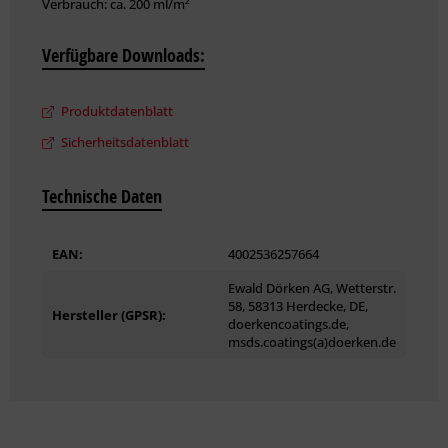
Verbrauch: ca. 200 ml/m²
Weitere technische Details und Hinweise zur Verarbeitung
können Sie dem Produktdatenblatt entnehmen.
Verfügbare Downloads:
Produktdatenblatt
Sicherheitsdatenblatt
Technische Daten
EAN:
4002536257664
Ewald Dörken AG, Wetterstr.
58, 58313 Herdecke, DE,
Hersteller (GPSR):
doerkencoatings.de,
msds.coatings(a)doerken.de