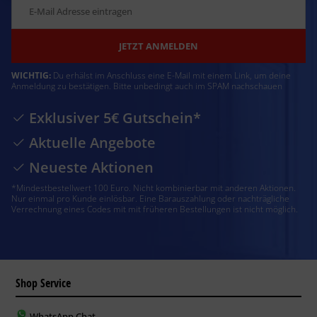
JETZT ANMELDEN
WICHTIG:
Du erhälst im Anschluss eine E-Mail mit einem Link, um deine
Anmeldung zu bestätigen. Bitte unbedingt auch im SPAM nachschauen
Exklusiver 5€ Gutschein*
Aktuelle Angebote
Neueste Aktionen
*Mindestbestellwert 100 Euro. Nicht kombinierbar mit anderen Aktionen.
Nur einmal pro Kunde einlösbar. Eine Barauszahlung oder nachträgliche
Verrechnung eines Codes mit mit früheren Bestellungen ist nicht möglich.
Shop Service
WhatsApp Chat