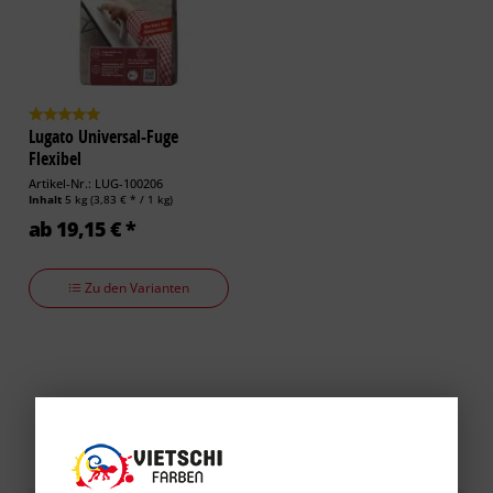
Lugato Universal-Fuge
Flexibel
Artikel-Nr.: LUG-100206
Inhalt
5 kg
(3,83 € * / 1 kg)
ab 19,15 € *
Zu den Varianten