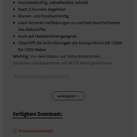
Hochklebkräftig, mittelflexibel, schnell.
Nach 3 Stunden begehbar.
Wasser- und frostbeständig.
Lässt keinerlei Verfärbungen zu und kein Durchscheinen
des Klebstoffes.
Auch auf Heizestrichen geeignet.
Übertrifft die Anforderungen der Europa-Norm EN 12004
für C2FE-Kleber.
Wichtig:
Vor dem Kleben auf Anhydritestrichen,
Gipsfaser-,Gipsbauplatten mit BESTE BASIS grundieren.
Anwendungsbereich
Klebt alle Natursteinfliesen und -platten, z. B. Marmor, Granit,
Solnhofener Platten, Travertin, Schiefer, und auch
ausklappen
Glasmosaik. An Wand und Boden. Innen und außen.
Verarbeitung
Verfügbare Downloads:
Sackinhalt (20 kg) in 4,6 - 5 l sauberes Wasser einrühren. Nach
5 Minuten nochmals durchrühren. Klebstoff auf Untergrund
Produktdatenblatt
auftragen und mit Zahnkelle durchkämmen.