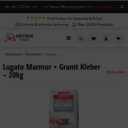
Jetzt auch Sa geöffn
 Uhr, Sa 7-12 Uhr +++ +++ Neue Öffnungszeiten +++
Profi Farben für Gewerbe & Privat
Sichere & schnelle Lieferung
Über 20.000 Produkte
Startseite
Hersteller
Lugato
|
|
Lugato Marmor + Granit Kleber
– 20kg
Drucken