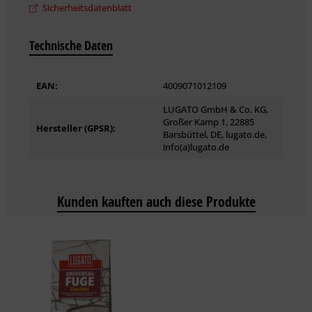
Sicherheitsdatenblatt
Klebstoff auf Rückseite flächig auftragen. Werkzeug mit
Wasser reinigen.
Technische Daten
Platten innerhalb 30 Minuten einschieben und ausrichten.
EAN:
4009071012109
Am Boden mit Gummihammer einklopfen. Ausfugen mit
LUGATO GmbH & Co. KG,
LUGATO MARMOR + GRANIT FUGENMÖRTEL. Bereits nach 3
Großer Kamp 1, 22885
Hersteller (GPSR):
Stunden möglich.
Barsbüttel, DE, lugato.de,
info(a)lugato.de
Kunden kauften auch diese Produkte