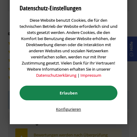
Kundenbewertungen / Erfahrungen
Datenschutz-Einstellungen
Diese Website benutzt Cookies, die für den
technischen Betrieb der Website erforderlich sind und
stets gesetzt werden. Andere Cookies, die den
0 von 5 basieren auf 0 Bewertungen
Komfort bei Benutzung dieser Website erhöhen, der
0|0%
Hilfe
Direktwerbung dienen oder die Interaktion mit
anderen Websites und sozialen Netzwerken
0|0%
vereinfachen sollen, werden nur mit Ihrer
0|0%
Zustimmung gesetzt. Vielen Dank für Ihr Vertrauen!
Weitere Informationen erhalten Sie in unserer
0|0%
Datenschutzerklärung
|
Impressum
0|0%
Erlauben
Sei der Erste!
Helfen Sie der Community und geben
Sie die erste Bewertung ab.
Konfigurieren
Bewertung schreiben
Bewertungen werden nach Überprüfung