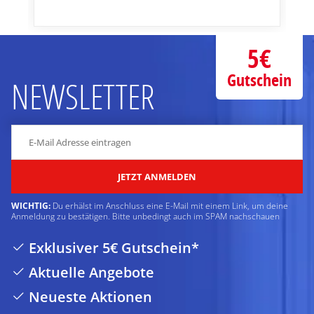
5€
Gutschein
NEWSLETTER
JETZT ANMELDEN
WICHTIG:
Du erhälst im Anschluss eine E-Mail mit einem Link, um deine
Anmeldung zu bestätigen. Bitte unbedingt auch im SPAM nachschauen
Exklusiver 5€ Gutschein*
Aktuelle Angebote
Neueste Aktionen