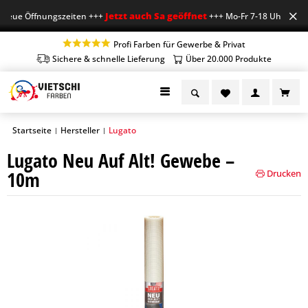
Jetzt auch Sa geöffnet
eue Öffnungszeiten +++
+++ Mo-Fr 7-18 Uhr, Sa 7
Profi Farben für Gewerbe & Privat
Sichere & schnelle Lieferung
Über 20.000 Produkte
Startseite
Hersteller
Lugato
|
|
Lugato Neu Auf Alt! Gewebe –
10m
Drucken