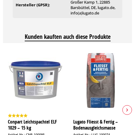
Großer Kamp 1, 22885
Hersteller (GPSR):
Barsbüttel, DE, lugato.de,
info(a)lugato.de
Kunden kauften auch diese Produkte
Conpart Leichtspachtel ELF
Lugato Fliesst & Fertig –
1029 – 15 kg
Bodenausgleichsmasse
Artikel-Nr.: CNP-100095
Artikel-Nr.: LUG-100074