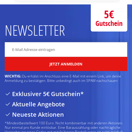
5€
Gutschein
NEWSLETTER
JETZT ANMELDEN
WICHTIG:
Du erhälst im Anschluss eine E-Mail mit einem Link, um deine
Anmeldung zu bestätigen. Bitte unbedingt auch im SPAM nachschauen
Exklusiver 5€ Gutschein*
Aktuelle Angebote
Neueste Aktionen
*Mindestbestellwert 100 Euro. Nicht kombinierbar mit anderen Aktionen.
Nur einmal pro Kunde einlösbar. Eine Barauszahlung oder nachträgliche
Verrechnung eines Codes mit mit früheren Bestellungen ist nicht möglich.