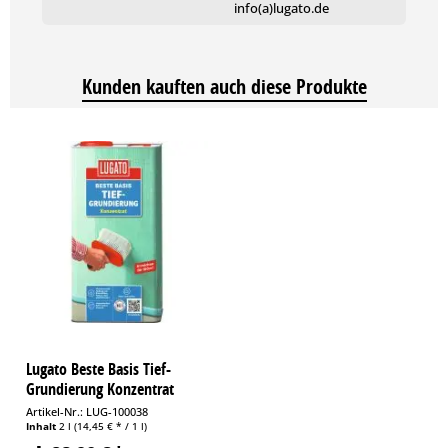
info(a)lugato.de
lassen.
NEU AUF ALT! abschnittweise ausgießen. Schichtdicke auf
Holzböden mindestens 5 mm.
Kunden kauften auch diese Produkte
Das Ineinanderfließen der frischen Masse z.B. mit Glättkelle
unterstützen, ggf. Stachelwalze zur schnelleren
Entlüftung verwenden. Frisches Flächen vor Zugluft und
direkter Sonnenbestahlung schützen.
Anmischen:
Sackinhalt (20 kg) mit langsam laufendem
Rührwerkzeug in ca. 4,5 l sauberes Wasser einrühren. Nach 5
Minuten nochmals durchrühren.
Konsistenz:
fließfähig, sirupartig. Nicht mehr als zwei Säcke
auf einmal anmischen. Masse innerhalb von 15-20 Minuten
verarbeiten. Für genügend frisches Material sorgen, um
Eimer für Eimer zügig hintereinander ausgießen zu können.
Lugato Beste Basis Tief-
Grundierung Konzentrat
Artikel-Nr.: LUG-100038
Inhalt
2 l
(14,45 € * / 1 l)