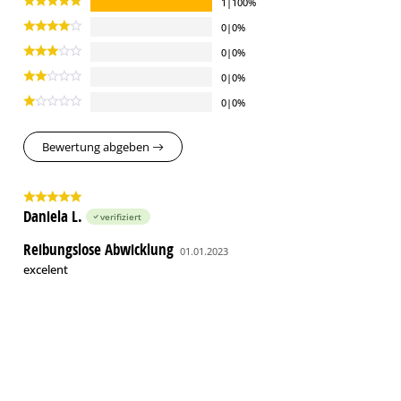
1|100%
0|0%
0|0%
0|0%
0|0%
Bewertung abgeben
Daniela L.
verifiziert
Reibungslose Abwicklung
01.01.2023
excelent