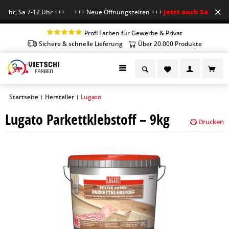
Jetzt auch Sa geöffn
 Uhr, Sa 7-12 Uhr +++ +++ Neue Öffnungszeiten +++
Profi Farben für Gewerbe & Privat
Sichere & schnelle Lieferung
Über 20.000 Produkte
Startseite
Hersteller
Lugato
|
|
Lugato Parkettklebstoff – 9kg
Drucken