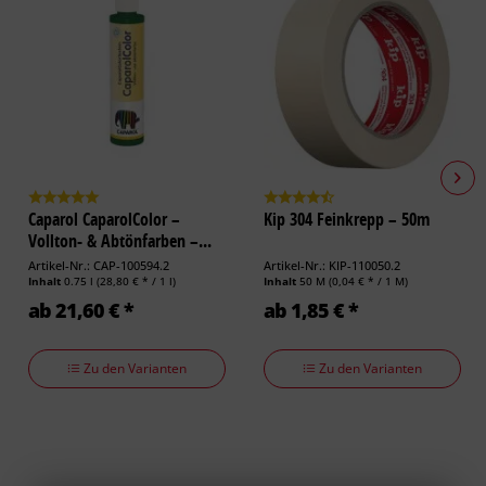
Caparol CaparolColor –
Kip 304 Feinkrepp – 50m
Vollton- & Abtönfarben –...
Artikel-Nr.: CAP-100594.2
Artikel-Nr.: KIP-110050.2
Inhalt
0.75 l
(28,80 € * / 1 l)
Inhalt
50 M
(0,04 € * / 1 M)
ab 21,60 € *
ab 1,85 € *
Zu den Varianten
Zu den Varianten