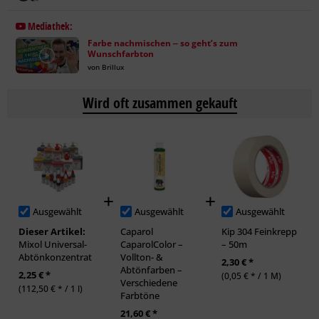
Mediathek:
Farbe nachmischen ‒ so geht’s zum
Wunschfarbton
von Brillux
Wird oft zusammen gekauft
Ausgewählt
Ausgewählt
Ausgewählt
Dieser Artikel:
Caparol
Kip 304 Feinkrepp
Mixol Universal-
CaparolColor –
– 50m
Abtönkonzentrat
Vollton- &
2,30 € *
Abtönfarben –
2,25 € *
(0,05 € * / 1 M)
Verschiedene
(112,50 € * / 1 l)
Farbtöne
21,60 € *