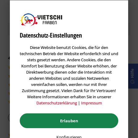
Kundenbewertungen / Erfahrungen
Datenschutz-Einstellungen
Diese Website benutzt Cookies, die für den
technischen Betrieb der Website erforderlich sind und
4.9 von 5 basieren auf 59 Bewertungen
stets gesetzt werden. Andere Cookies, die den
Komfort bei Benutzung dieser Website erhöhen, der
54|92%
Hilfe
Direktwerbung dienen oder die Interaktion mit
5|8%
anderen Websites und sozialen Netzwerken
vereinfachen sollen, werden nur mit Ihrer
0|0%
Zustimmung gesetzt. Vielen Dank für Ihr Vertrauen!
0|0%
Weitere Informationen erhalten Sie in unserer
Datenschutzerklärung
|
Impressum
0|0%
Bewertung abgeben
Erlauben
Konfigurieren