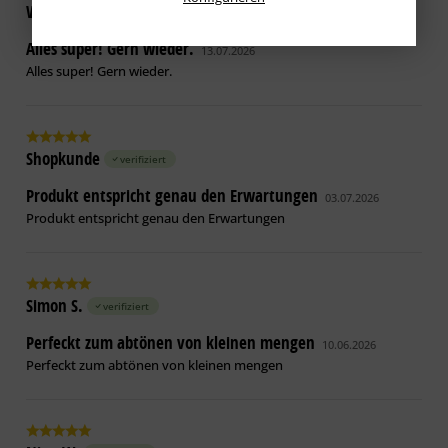
Wernfried M.
verifiziert
Alles super! Gern wieder.
13.07.2026
Alles super! Gern wieder.
Shopkunde
verifiziert
Produkt entspricht genau den Erwartungen
03.07.2026
Produkt entspricht genau den Erwartungen
Simon S.
verifiziert
Perfeckt zum abtönen von kleinen mengen
10.06.2026
Perfeckt zum abtönen von kleinen mengen