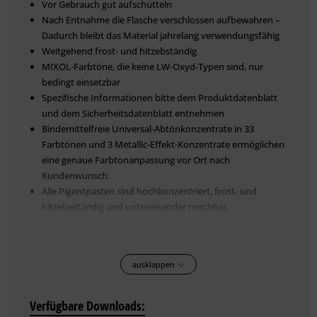
Vor Gebrauch gut aufschütteln
Nach Entnahme die Flasche verschlossen aufbewahren –
Dadurch bleibt das Material jahrelang verwendungsfähig
Weitgehend frost- und hitzebständig
MIXOL-Farbtöne, die keine LW-Oxyd-Typen sind, nur
bedingt einsetzbar
Spezifische Informationen bitte dem Produktdatenblatt
und dem Sicherheitsdatenblatt entnehmen
Bindemittelfreie Universal-Abtönkonzentrate in 33
Farbtönen und 3 Metallic-Effekt-Konzentrate ermöglichen
eine genaue Farbtonanpassung vor Ort nach
Kundenwunsch.
Alle Pigentpasten sind hochkonzentriert, frost- und
hitzebeständig und untereinander mischbar.
Produktbeschreibung
Die Firma MIXOL gehört europaweit zu den führenden
ausklappen
Unternehmen auf dem Gebiet "universelles Abtönen von
Hand" und ist generationsübergreifend seit mehr als 45
Verfügbare Downloads:
Jahren ein zuverlässiger Partner für das Malerhandwerk, die