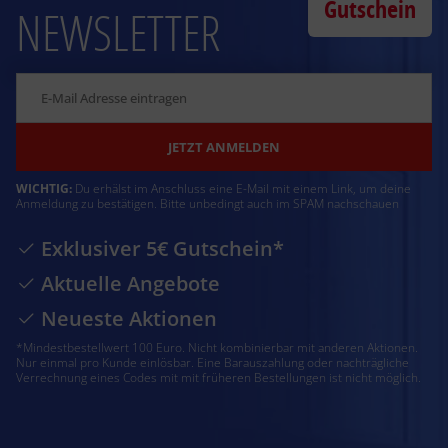
Gutschein
NEWSLETTER
JETZT ANMELDEN
WICHTIG:
Du erhälst im Anschluss eine E-Mail mit einem Link, um deine
Anmeldung zu bestätigen. Bitte unbedingt auch im SPAM nachschauen
Exklusiver 5€ Gutschein*
Aktuelle Angebote
Neueste Aktionen
*Mindestbestellwert 100 Euro. Nicht kombinierbar mit anderen Aktionen.
Nur einmal pro Kunde einlösbar. Eine Barauszahlung oder nachträgliche
Verrechnung eines Codes mit mit früheren Bestellungen ist nicht möglich.