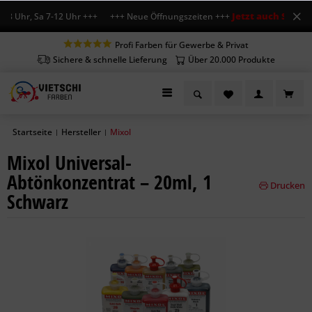
Jetzt auch Sa geöff
8 Uhr, Sa 7-12 Uhr +++ +++ Neue Öffnungszeiten +++
Profi Farben für Gewerbe & Privat
Sichere & schnelle Lieferung
Über 20.000 Produkte
Startseite
Hersteller
Mixol
|
|
Mixol Universal-
Abtönkonzentrat – 20ml, 1
Drucken
Schwarz