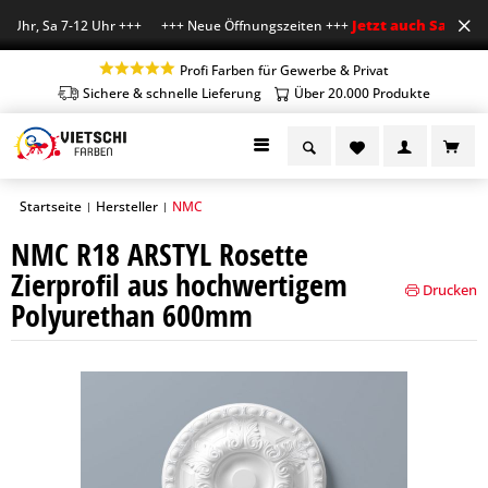
Jetzt auch Sa geöffn
 Uhr, Sa 7-12 Uhr +++ +++ Neue Öffnungszeiten +++
Profi Farben für Gewerbe & Privat
Sichere & schnelle Lieferung
Über 20.000 Produkte
Startseite
Hersteller
NMC
|
|
NMC R18 ARSTYL Rosette
Zierprofil aus hochwertigem
Drucken
Polyurethan 600mm