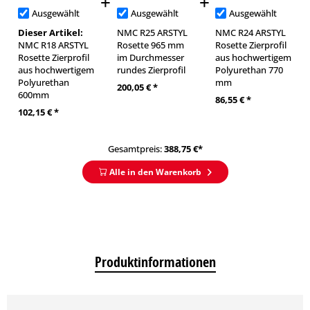
Ausgewählt
Ausgewählt
Ausgewählt
Dieser Artikel:
NMC R25 ARSTYL
NMC R24 ARSTYL
NMC R18 ARSTYL
Rosette 965 mm
Rosette Zierprofil
Rosette Zierprofil
im Durchmesser
aus hochwertigem
aus hochwertigem
rundes Zierprofil
Polyurethan 770
Polyurethan
mm
200,05 € *
600mm
86,55 € *
102,15 € *
Gesamtpreis:
388,75
€*
Alle in den Warenkorb
Produktinformationen