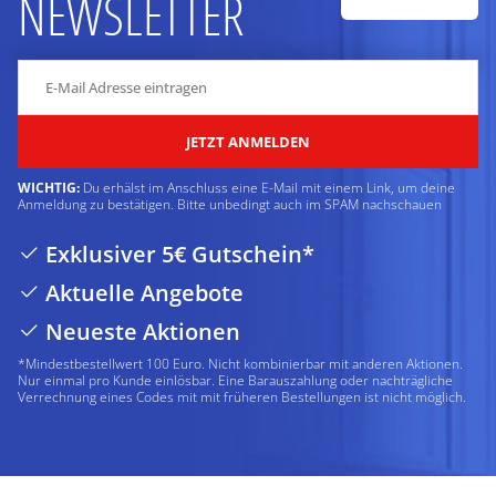
NEWSLETTER
JETZT ANMELDEN
WICHTIG:
Du erhälst im Anschluss eine E-Mail mit einem Link, um deine
Anmeldung zu bestätigen. Bitte unbedingt auch im SPAM nachschauen
Exklusiver 5€ Gutschein*
Aktuelle Angebote
Neueste Aktionen
*Mindestbestellwert 100 Euro. Nicht kombinierbar mit anderen Aktionen.
Nur einmal pro Kunde einlösbar. Eine Barauszahlung oder nachträgliche
Verrechnung eines Codes mit mit früheren Bestellungen ist nicht möglich.