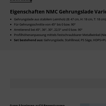
Eigenschaften NMC Gehrungslade Vario
Gehrungslade aus stabilem Leimholz (B: 47 cm, H: 18 cm, T: 18 cm)
Für Gehrungsschnitte von 45° bis 0 bzw. 90°
Arretierend bei 45°, 36°, 30°, 22,5° und 0 bzw. 90°
Profilhöhenanpassung mittels festschraubbarer Metallwinkel (Nie
Set bestehend aus
: Gehrungslade, Stahllineal, PS Säge, HDPS+
0 von 5 basieren auf 0 Bewertungen