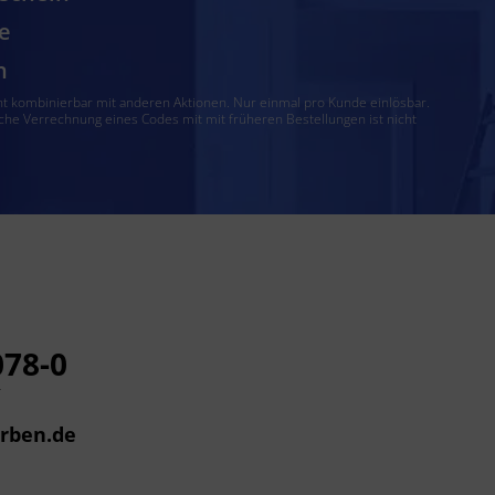
e
n
ht kombinierbar mit anderen Aktionen. Nur einmal pro Kunde einlösbar.
che Verrechnung eines Codes mit mit früheren Bestellungen ist nicht
078-0
r
arben.de