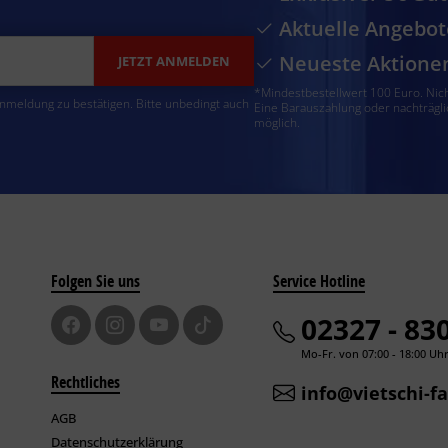
Aktuelle Angebot
Neueste Aktione
JETZT ANMELDEN
*Mindestbestellwert 100 Euro. Nic
Anmeldung zu bestätigen. Bitte unbedingt auch
Eine Barauszahlung oder nachträgli
möglich.
Folgen Sie uns
Service Hotline
02327 - 83
Mo-Fr. von 07:00 - 18:00 Uh
Rechtliches
info@vietschi-f
AGB
Datenschutzerklärung