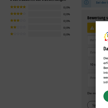
Sei der 
0|0%
0|0%
Bewertung s
0|0%
Bewe
0|0%
0|0%
Da
Die
erf
Ben
Int
wer
Inf
Die mit einem *
Speichern