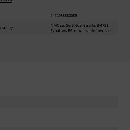
5412938880039
NMC sa, Gert-Noël-Straße, B-4731
 (GPSR):
Eynatten, BE, nmc.eu, info(a)nmc.eu