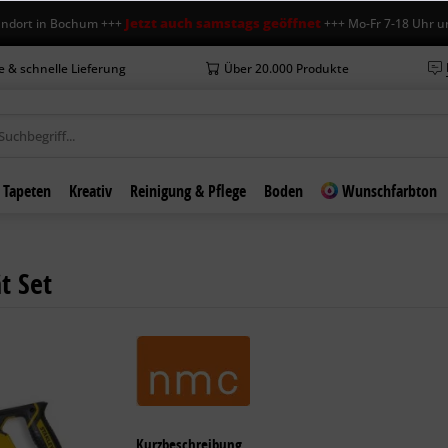
Jetzt auch samstags geöffnet
t in Bochum +++
+++ Mo-Fr 7-18 Uhr und Sa
e & schnelle Lieferung
Über 20.000 Produkte
Tapeten
Kreativ
Reinigung & Pflege
Boden
Wunschfarbton
t Set
Kurzbeschreibung