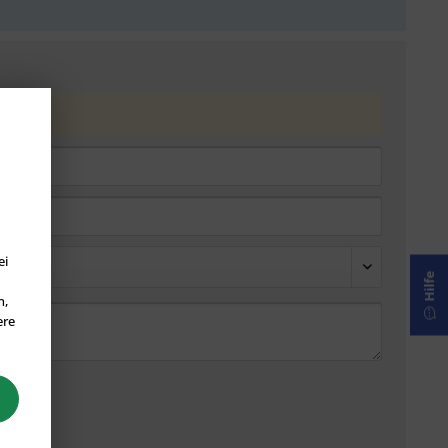
ei
Hilfe
n,
ere