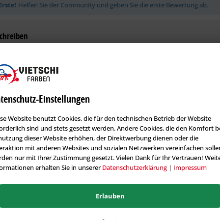
Erste!
Helfen Sie der Community und geben Sie die erste Bewertung ab.
chreiben
rtungen werden nach Überprüfung freigeschaltet.
tenschutz-Einstellungen
se Website benutzt Cookies, die für den technischen Betrieb der Website
orderlich sind und stets gesetzt werden. Andere Cookies, die den Komfort b
utzung dieser Website erhöhen, der Direktwerbung dienen oder die
eraktion mit anderen Websites und sozialen Netzwerken vereinfachen solle
den nur mit Ihrer Zustimmung gesetzt. Vielen Dank für Ihr Vertrauen! Weit
ormationen erhalten Sie in unserer
Datenschutzerklärung
|
Impressum
 markierten Felder sind Pflichtfelder.
Erlauben