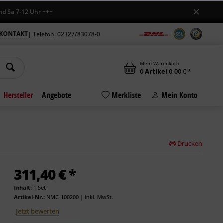
 7-12 Uhr +++
KONTAKT
| Telefon: 02327/83078-0
Mein Warenkorb
0
Artikel
0,00 € *
Hersteller
Angebote
Merkliste
Mein Konto
Drucken
311,40 € *
Inhalt:
1 Set
Artikel-Nr.:
NMC-100200
|
inkl. MwSt.
Jetzt bewerten