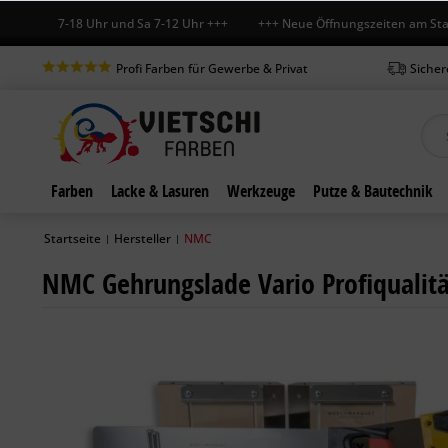
o-Fr 7-18 Uhr und Sa 7-12 Uhr +++ +++ Neue Öffnungszeiten am Standor
Profi Farben für Gewerbe & Privat
Sicher
Farben
Lacke & Lasuren
Werkzeuge
Putze & Bautechnik
Startseite
Hersteller
NMC
|
|
NMC Gehrungslade Vario Profiqualitä