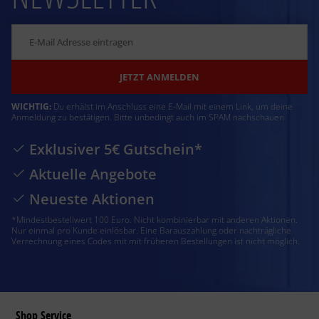
JETZT ANMELDEN
WICHTIG:
Du erhälst im Anschluss eine E-Mail mit einem Link, um deine
Anmeldung zu bestätigen. Bitte unbedingt auch im SPAM nachschauen
Exklusiver 5€ Gutschein*
Aktuelle Angebote
Neueste Aktionen
*Mindestbestellwert 100 Euro. Nicht kombinierbar mit anderen Aktionen.
Nur einmal pro Kunde einlösbar. Eine Barauszahlung oder nachträgliche
Verrechnung eines Codes mit mit früheren Bestellungen ist nicht möglich.
Shop Service