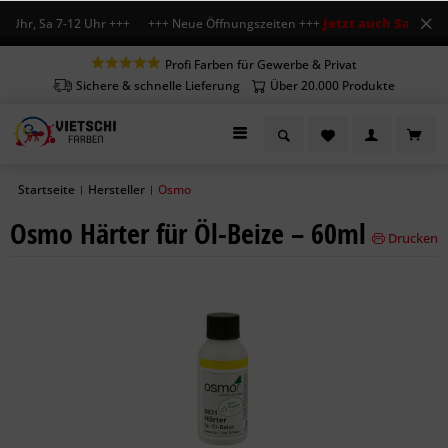
Jetzt auch Sa geöffn
 Uhr, Sa 7-12 Uhr +++ +++ Neue Öffnungszeiten +++
Profi Farben für Gewerbe & Privat
Sichere & schnelle Lieferung
Über 20.000 Produkte
Startseite
Hersteller
Osmo
|
|
Osmo Härter für Öl-Beize – 60ml
Drucken