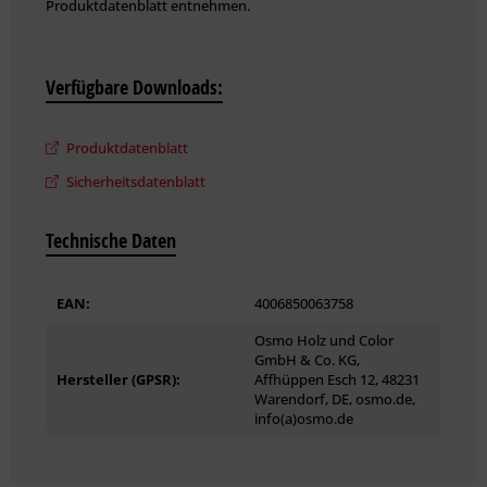
Produktdatenblatt entnehmen.
Verfügbare Downloads:
Produktdatenblatt
Sicherheitsdatenblatt
Technische Daten
EAN:
4006850063758
Osmo Holz und Color
GmbH & Co. KG,
Hersteller (GPSR):
Affhüppen Esch 12, 48231
Warendorf, DE, osmo.de,
info(a)osmo.de