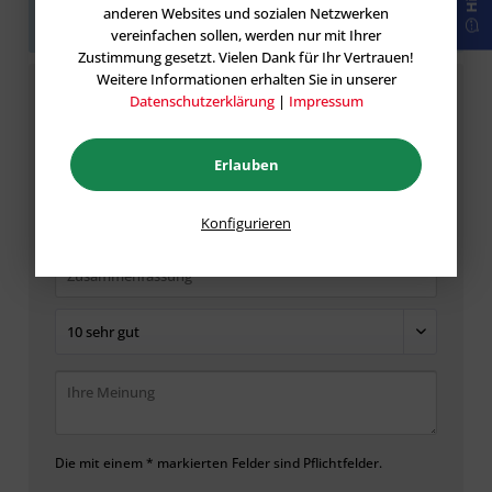
Sei der Erste!
Helfen Sie der Community und geben
anderen Websites und sozialen Netzwerken
Sie die erste Bewertung ab.
vereinfachen sollen, werden nur mit Ihrer
Zustimmung gesetzt. Vielen Dank für Ihr Vertrauen!
Weitere Informationen erhalten Sie in unserer
Bewertung schreiben
Datenschutzerklärung
|
Impressum
Bewertungen werden nach Überprüfung
Erlauben
freigeschaltet.
Konfigurieren
Die mit einem * markierten Felder sind Pflichtfelder.