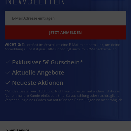
JETZT ANMELDEN
WICHTIG:
Du erhälst im Anschluss eine E-Mail mit einem Link, um deine
Anmeldung zu bestätigen. Bitte unbedingt auch im SPAM nachschauen
Exklusiver 5€ Gutschein*
Aktuelle Angebote
Neueste Aktionen
*Mindestbestellwert 100 Euro. Nicht kombinierbar mit anderen Aktionen.
Nur einmal pro Kunde einlösbar. Eine Barauszahlung oder nachträgliche
Verrechnung eines Codes mit mit früheren Bestellungen ist nicht möglich.
Shop Service