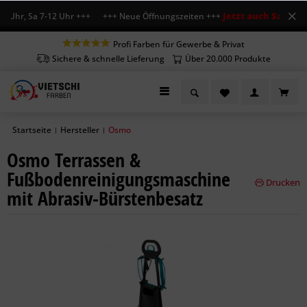
Jetzt auch Sa geöffn
 Uhr, Sa 7-12 Uhr +++ +++ Neue Öffnungszeiten +++
Profi Farben für Gewerbe & Privat
Sichere & schnelle Lieferung
Über 20.000 Produkte
Startseite
Hersteller
Osmo
|
|
Osmo Terrassen &
Fußbodenreinigungsmaschine
Drucken
mit Abrasiv-Bürstenbesatz