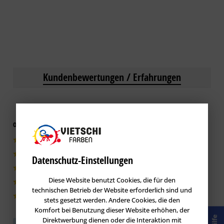
Kundenbewertungen / Erfahrungen
0 von 5 basieren auf 0 Bewertungen
0|0%
0|0%
Datenschutz-Einstellungen
0|0%
Diese Website benutzt Cookies, die für den
0|0%
technischen Betrieb der Website erforderlich sind und
0|0%
stets gesetzt werden. Andere Cookies, die den
Komfort bei Benutzung dieser Website erhöhen, der
Hilfe
Direktwerbung dienen oder die Interaktion mit